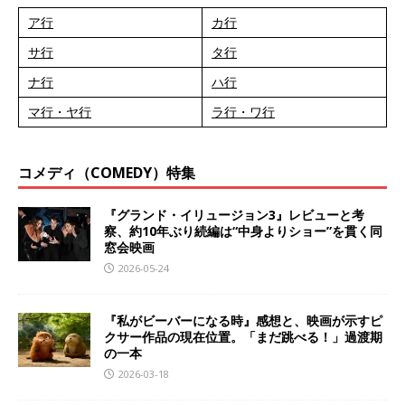
ア行
カ行
サ行
タ行
ナ行
ハ行
マ行・ヤ行
ラ行・ワ行
コメディ（COMEDY）特集
『グランド・イリュージョン3』レビューと考
察、約10年ぶり続編は“中身よりショー”を貫く同
窓会映画
2026-05-24
『私がビーバーになる時』感想と、映画が示すピ
クサー作品の現在位置。「まだ跳べる！」過渡期
の一本
2026-03-18