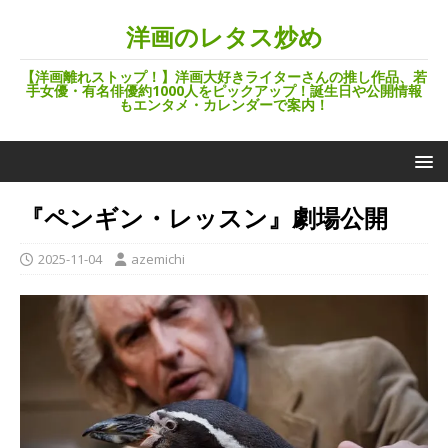
洋画のレタス炒め
【洋画離れストップ！】洋画大好きライターさんの推し作品、若
手女優・有名俳優約1000人をピックアップ！誕生日や公開情報
もエンタメ・カレンダーで案内！
『ペンギン・レッスン』劇場公開
2025-11-04
azemichi