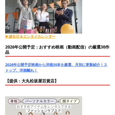
▶誕生日＆エンタメカレンダー
2026年公開予定：おすすめ映画（動画配信）の厳選30作
品
2026年公開予定映画から洋画30本を厳選、月別に更新紹介！ス
トップ、洋画離れ！
【提供：大丸松坂屋百貨店】