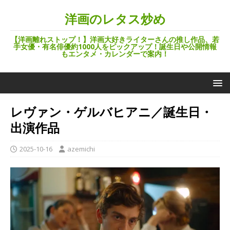
洋画のレタス炒め
【洋画離れストップ！】洋画大好きライターさんの推し作品、若
手女優・有名俳優約1000人をピックアップ！誕生日や公開情報
もエンタメ・カレンダーで案内！
レヴァン・ゲルバヒアニ／誕生日・
出演作品
2025-10-16
azemichi