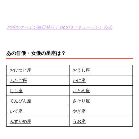
お得なクーポン毎日発行！ Qoo10（キューテン）公式
あの俳優・女優の星座は？
おひつじ座
おうし座
ふたご座
かに座
しし座
おとめ座
てんびん座
さそり座
いて座
やぎ座
みずがめ座
うお座