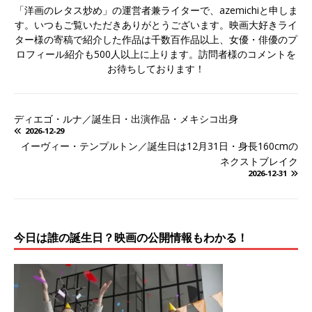
「洋画のレタス炒め」の運営者兼ライターで、azemichiと申しま
す。いつもご覧いただきありがとうございます。映画大好きライ
ター様の寄稿で紹介した作品は千数百作品以上、女優・俳優のプ
ロフィール紹介も500人以上に上ります。訪問者様のコメントを
お待ちしております！
ディエゴ・ルナ／誕生日・出演作品・メキシコ出身
2026-12-29
イーヴィー・テンプルトン／誕生日は12月31日・身長160cmの
ネクストブレイク
2026-12-31
今日は誰の誕生日？映画の公開情報もわかる！