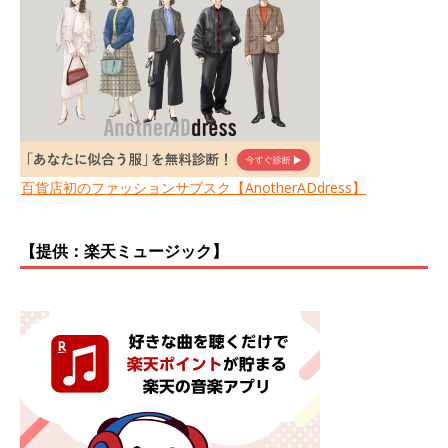
百貨店初のファッションサブスク【AnotherADdress】
【提供：楽天ミュージック】