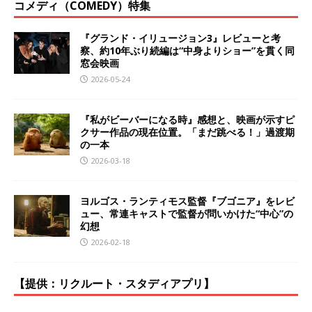
コメディ（COMEDY）特集
『グランド・イリュージョン3』レビューと考
察、約10年ぶり続編は“中身よりショー”を貫く同
窓会映画
2026-05-24
『私がビーバーになる時』感想と、映画が示すピ
クサー作品の現在位置。「まだ跳べる！」過渡期
の一本
2026-03-18
ヨルゴス・ランティモス監督『ブゴニア』をレビ
ュー、常連キャストで監督が問いかけた“中心”の
幻想
2026-02-18
【提供：リクルート・スタディアプリ】