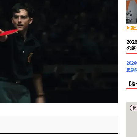
▶誕
20
の厳
20
更新
【提