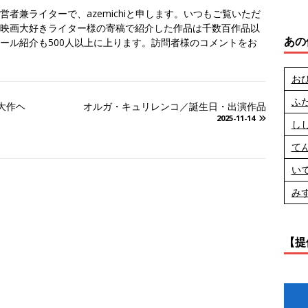
者兼ライターで、azemichiと申します。いつもご覧いただ
映画大好きライター様の寄稿で紹介した作品は千数百作品以
あの
ール紹介も500人以上に上ります。訪問者様のコメントをお
お
ふ
大作ヘ
オルガ・キュリレンコ／誕生日・出演作品
2025-11-14
し
て
い
み
【提