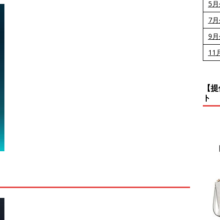
5
7
9
11
【提
ト
」