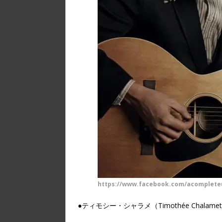
https://www.facebook.com/acomplete
●ティモシー・シャラメ（Timothée Chalamet