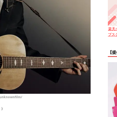
楽天
ブス
【提
unknownfilm/
 ）