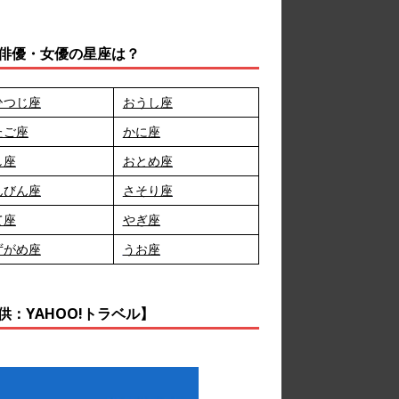
俳優・女優の星座は？
ひつじ座
おうし座
たご座
かに座
し座
おとめ座
んびん座
さそり座
て座
やぎ座
ずがめ座
うお座
供：YAHOO!トラベル】