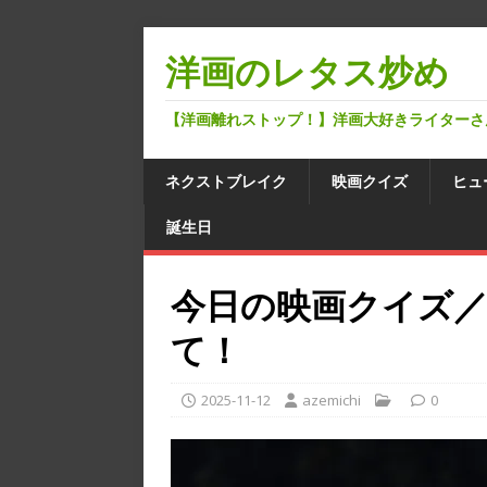
洋画のレタス炒め
【洋画離れストップ！】洋画大好きライターさ
ネクストブレイク
映画クイズ
ヒュ
誕生日
今日の映画クイズ
て！
2025-11-12
azemichi
0