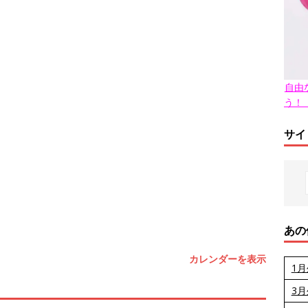
自由
う！
サイ
あの
カレンダーを表示
1
3