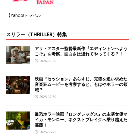
【Yahoo!トラベル
スリラー（THRILLER）特集
アリ・アスター監督最新作『エディントンへよう
こそ』を考察、面白さは遅れてやってくる？！
2026-01-10
映画『セッション』あらすじ、完璧を追い求めた
音楽狂ムービーを考察すると、もはやホラーの領
域？
2025-07-30
最恐ホラー映画『ロングレッグス』の主演女優マ
イカ・モンロー、ネクストブレイクへ乗り越えた
葛藤！
2025-05-29