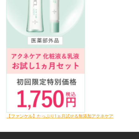
【ファンケル】たっぷり1ヵ月試せる無添加アクネケア