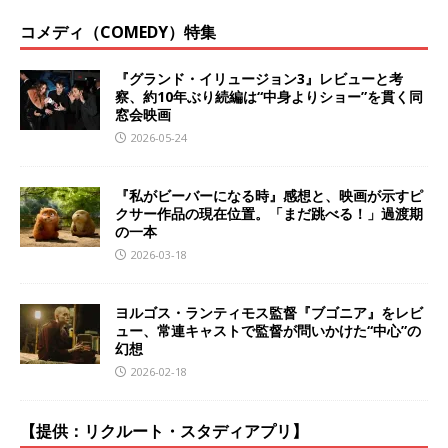
コメディ（COMEDY）特集
『グランド・イリュージョン3』レビューと考
察、約10年ぶり続編は“中身よりショー”を貫く同
窓会映画
2026-05-24
『私がビーバーになる時』感想と、映画が示すピ
クサー作品の現在位置。「まだ跳べる！」過渡期
の一本
2026-03-18
ヨルゴス・ランティモス監督『ブゴニア』をレビ
ュー、常連キャストで監督が問いかけた“中心”の
幻想
2026-02-18
【提供：リクルート・スタディアプリ】