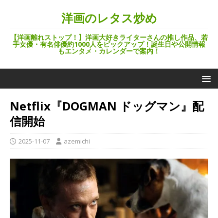
洋画のレタス炒め
【洋画離れストップ！】洋画大好きライターさんの推し作品、若
手女優・有名俳優約1000人をピックアップ！誕生日や公開情報
もエンタメ・カレンダーで案内！
Netflix『DOGMAN ドッグマン』配
信開始
2025-11-07
azemichi