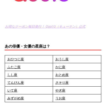
お得なクーポン毎日発行！ Qoo10（キューテン）公式
あの俳優・女優の星座は？
おひつじ座
おうし座
ふたご座
かに座
しし座
おとめ座
てんびん座
さそり座
いて座
やぎ座
みずがめ座
うお座