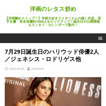
洋画のレタス炒め
【洋画離れストップ！】洋画大好きライターさんの推し作品、若
手女優・有名俳優約1000人をピックアップ！誕生日や公開情報
もエンタメ・カレンダーで案内！
7月29日誕生日のハリウッド俳優2人
／ジェネシス・ロドリゲス他
2026-04-05
azemichi