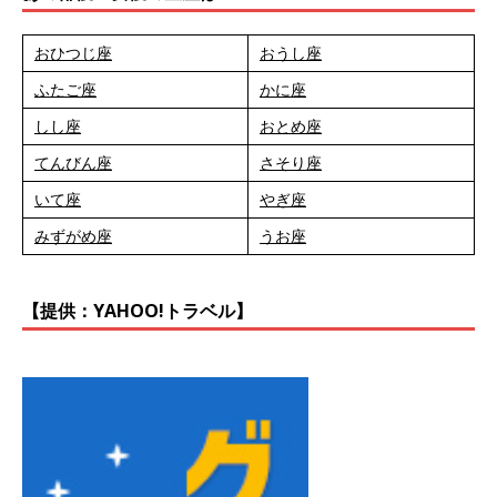
おひつじ座
おうし座
ふたご座
かに座
しし座
おとめ座
てんびん座
さそり座
いて座
やぎ座
みずがめ座
うお座
【提供：YAHOO!トラベル】