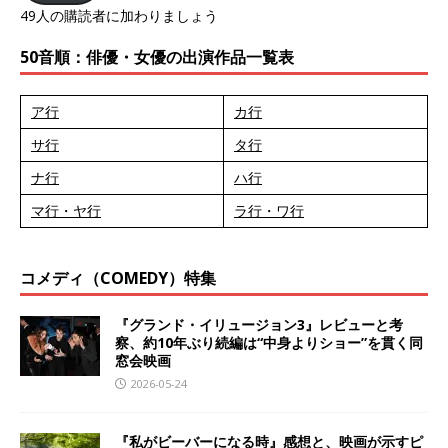
49人の購読者に加わりましょう
50音順：俳優・女優の出演作品一覧表
ア行
カ行
サ行
タ行
ナ行
ハ行
マ行・ヤ行
ラ行・ワ行
コメディ（COMEDY）特集
『グランド・イリュージョン3』レビューと考
察、約10年ぶり続編は“中身よりショー”を貫く同
窓会映画
2026-05-24
『私がビーバーになる時』感想と、映画が示すピ