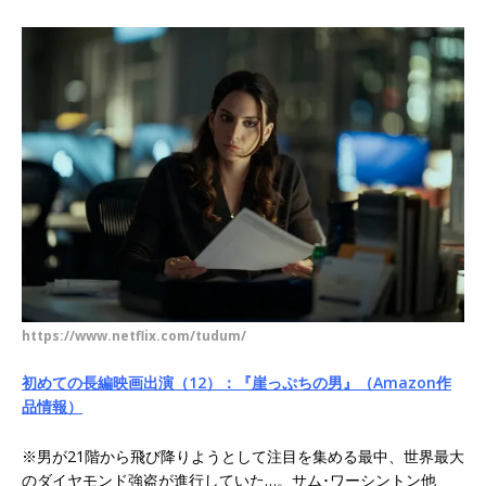
https://www.netflix.com/tudum/
初めての長編映画出演（12）：『崖っぷちの男』（Amazon作
品情報）
※男が21階から飛び降りようとして注目を集める最中、世界最大
のダイヤモンド強盗が進行していた…。サム･ワーシントン他