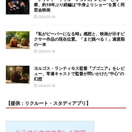
察、約10年ぶり続編は“中身よりショー”を貫く同
窓会映画
2026-05-24
『私がビーバーになる時』感想と、映画が示すピ
クサー作品の現在位置。「まだ跳べる！」過渡期
の一本
2026-03-18
ヨルゴス・ランティモス監督『ブゴニア』をレビ
ュー、常連キャストで監督が問いかけた“中心”の
幻想
2026-02-18
【提供：リクルート・スタディアプリ】