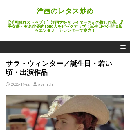
洋画のレタス炒め
【洋画離れストップ！】洋画大好きライターさんの推し作品、若
手女優・有名俳優約1000人をピックアップ！誕生日や公開情報
もエンタメ・カレンダーで案内！
サラ・ウィンター／誕生日・若い
頃・出演作品
2025-11-22
azemichi