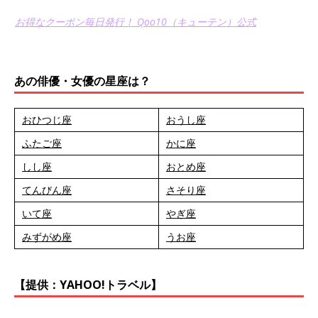
お得なクーポン毎日発行！ Qoo10（キューテン）公式
あの俳優・女優の星座は？
おひつじ座
おうし座
ふたご座
かに座
しし座
おとめ座
てんびん座
さそり座
いて座
やぎ座
みずがめ座
うお座
【提供：YAHOO!トラベル】