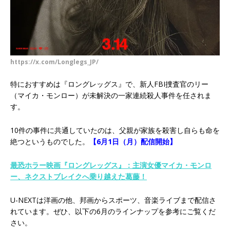
https://x.com/Longlegs_JP/
特におすすめは『ロングレッグス』で、新人FBI捜査官のリー
（マイカ・モンロー）が未解決の一家連続殺人事件を任されま
す。
10件の事件に共通していたのは、父親が家族を殺害し自らも命を
絶つというものでした。
【6月1日（月）配信開始】
最恐ホラー映画『ロングレッグス』：主演女優マイカ・モンロ
ー、ネクストブレイクへ乗り越えた葛藤！
U-NEXTは洋画の他、邦画からスポーツ、音楽ライブまで配信さ
れています。ぜひ、以下の6月のラインナップを参考にご覧くだ
さい。