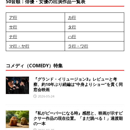
50音順：俳優・女優の出演作品一覧表
ア行
カ行
サ行
タ行
ナ行
ハ行
マ行・ヤ行
ラ行・ワ行
コメディ（COMEDY）特集
『グランド・イリュージョン3』レビューと考
察、約10年ぶり続編は“中身よりショー”を貫く同
窓会映画
2026-05-24
『私がビーバーになる時』感想と、映画が示すピ
クサー作品の現在位置。「まだ跳べる！」過渡期
の一本