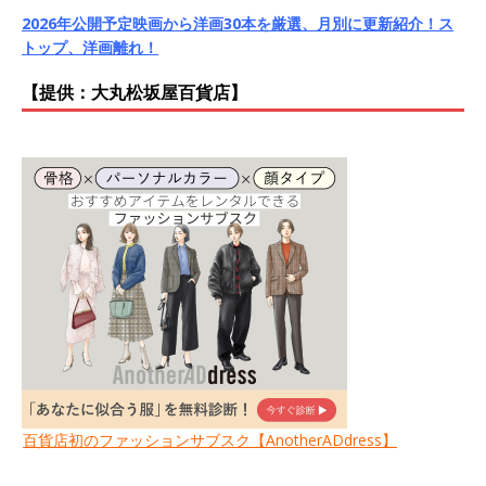
2026年公開予定映画から洋画30本を厳選、月別に更新紹介！ス
トップ、洋画離れ！
【提供：大丸松坂屋百貨店】
百貨店初のファッションサブスク【AnotherADdress】