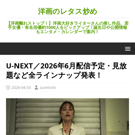
洋画のレタス炒め
【洋画離れストップ！】洋画大好きライターさんの推し作品、若
手女優・有名俳優約1000人をピックアップ！誕生日や公開情報
もエンタメ・カレンダーで案内！
U-NEXT／2026年6月配信予定・見放
題など全ラインナップ発表！
2026-04-30
azemichi