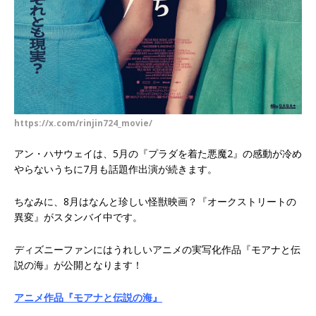
https://x.com/rinjin724_movie/
アン・ハサウェイは、5月の『プラダを着た悪魔2』の感動が冷め
やらないうちに7月も話題作出演が続きます。
ちなみに、8月はなんと珍しい怪獣映画？『オークストリートの
異変』がスタンバイ中です。
ディズニーファンにはうれしいアニメの実写化作品『モアナと伝
説の海』が公開となります！
アニメ作品『モアナと伝説の海』