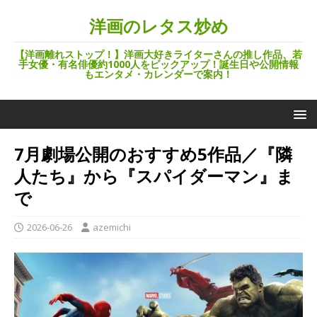
洋画のレタス炒め
【洋画離れストップ！】洋画大好きライターさんの推し作品、若
手女優・有名俳優約1000人をピックアップ！誕生日や公開情報
もエンタメ・カレンダーで案内！
7月劇場公開のおすすめ5作品／『隣
人たち』から『スパイダーマン』ま
で
2026-06-26
azemichi