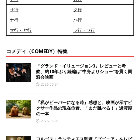
サ行
タ行
ナ行
ハ行
マ行・ヤ行
ラ行・ワ行
コメディ（COMEDY）特集
『グランド・イリュージョン3』レビューと考
察、約10年ぶり続編は“中身よりショー”を貫く同
窓会映画
2026-05-24
『私がビーバーになる時』感想と、映画が示すピ
クサー作品の現在位置。「まだ跳べる！」過渡期
の一本
2026-03-18
ヨルゴス・ランティモス監督『ブゴニア』をレビ