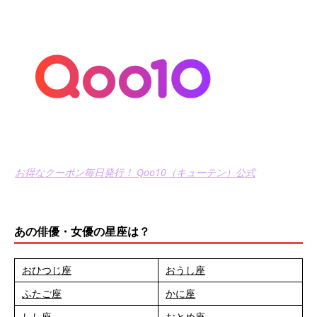
お得なクーポン毎日発行！ Qoo10（キューテン）公式
あの俳優・女優の星座は？
おひつじ座
おうし座
ふたご座
かに座
しし座
おとめ座