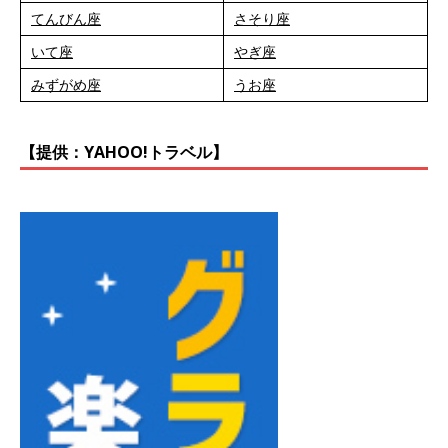
てんびん座
さそり座
いて座
やぎ座
みずがめ座
うお座
【提供：YAHOO!トラベル】