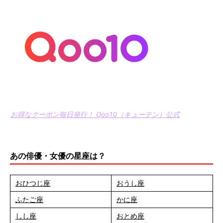
お得なクーポン毎日発行！ Qoo10（キューテン）公式
あの俳優・女優の星座は？
おひつじ座
おうし座
ふたご座
かに座
しし座
おとめ座