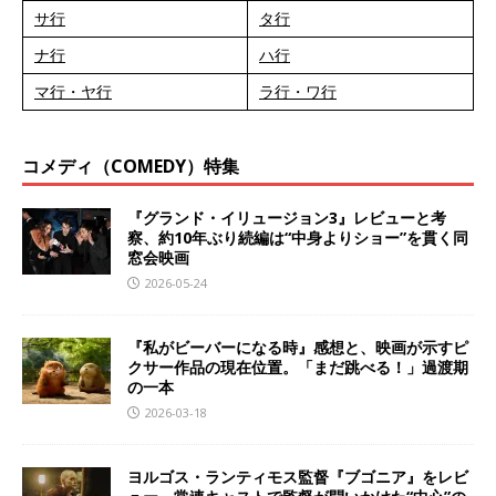
サ行
タ行
ナ行
ハ行
マ行・ヤ行
ラ行・ワ行
コメディ（COMEDY）特集
『グランド・イリュージョン3』レビューと考
察、約10年ぶり続編は“中身よりショー”を貫く同
窓会映画
2026-05-24
『私がビーバーになる時』感想と、映画が示すピ
クサー作品の現在位置。「まだ跳べる！」過渡期
の一本
2026-03-18
ヨルゴス・ランティモス監督『ブゴニア』をレビ