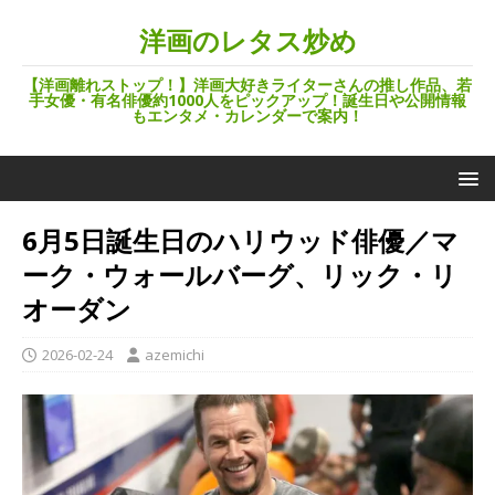
洋画のレタス炒め
【洋画離れストップ！】洋画大好きライターさんの推し作品、若
手女優・有名俳優約1000人をピックアップ！誕生日や公開情報
もエンタメ・カレンダーで案内！
6月5日誕生日のハリウッド俳優／マ
ーク・ウォールバーグ、リック・リ
オーダン
2026-02-24
azemichi