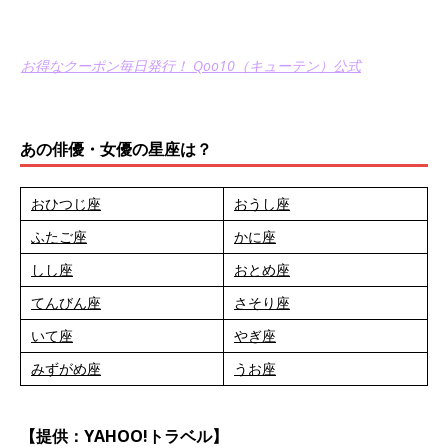
お得なクーポン毎日発行！ Qoo10（キューテン）公式
あの俳優・女優の星座は？
おひつじ座
おうし座
ふたご座
かに座
しし座
おとめ座
てんびん座
さそり座
いて座
やぎ座
みずがめ座
うお座
【提供：YAHOO!トラベル】