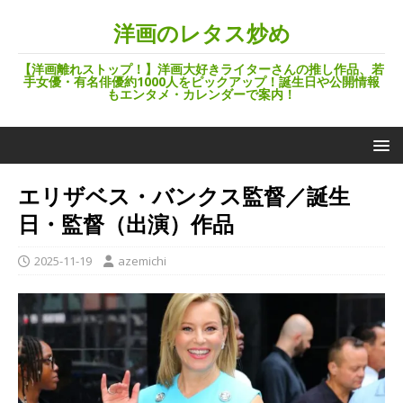
洋画のレタス炒め
【洋画離れストップ！】洋画大好きライターさんの推し作品、若
手女優・有名俳優約1000人をピックアップ！誕生日や公開情報
もエンタメ・カレンダーで案内！
エリザベス・バンクス監督／誕生
日・監督（出演）作品
2025-11-19
azemichi