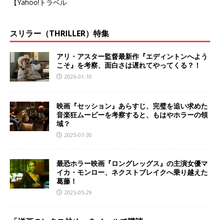
【Yahoo!トラベル
スリラー（THRILLER）特集
アリ・アスター監督最新作『エディントンへよう
こそ』を考察、面白さは遅れてやってくる？！
2026-01-10
映画『セッション』あらすじ、完璧を追い求めた
音楽狂ムービーを考察すると、もはやホラーの領
域？
2025-07-30
最恐ホラー映画『ロングレッグス』の主演女優マ
イカ・モンロー、ネクストブレイクへ乗り越えた
葛藤！
2025-05-29