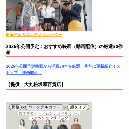
▶誕生日＆エンタメカレンダー
2026年公開予定：おすすめ映画（動画配信）の厳選30作
品
2026年公開予定映画から洋画30本を厳選、月別に更新紹介！ス
トップ、洋画離れ！
【提供：大丸松坂屋百貨店】