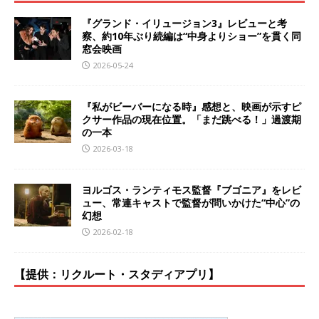
『グランド・イリュージョン3』レビューと考
察、約10年ぶり続編は“中身よりショー”を貫く同
窓会映画
2026-05-24
『私がビーバーになる時』感想と、映画が示すピ
クサー作品の現在位置。「まだ跳べる！」過渡期
の一本
2026-03-18
ヨルゴス・ランティモス監督『ブゴニア』をレビ
ュー、常連キャストで監督が問いかけた“中心”の
幻想
2026-02-18
【提供：リクルート・スタディアプリ】