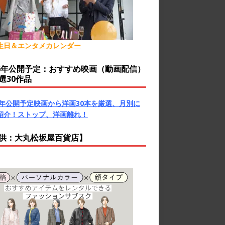
生日＆エンタメカレンダー
26年公開予定：おすすめ映画（動画配信）
選30作品
26年公開予定映画から洋画30本を厳選、月別に
紹介！ストップ、洋画離れ！
供：大丸松坂屋百貨店】