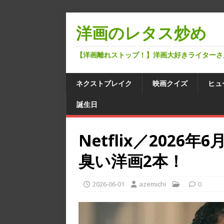
洋画のレタス炒め
【洋画離れストップ！】洋画大好きライターさ
ネクストブレイク
映画クイズ
ヒュ
誕生日
Netflix／202
臭い洋画2本！
2026-06-01
azemichi
0