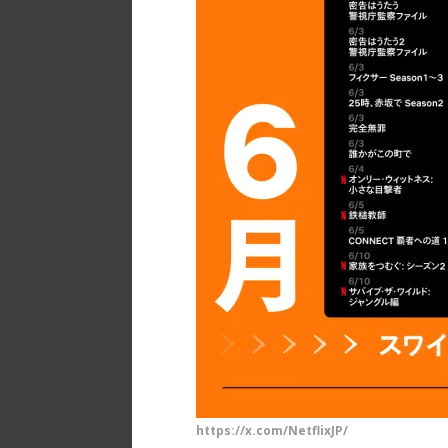
https://x.com/NetflixJP/