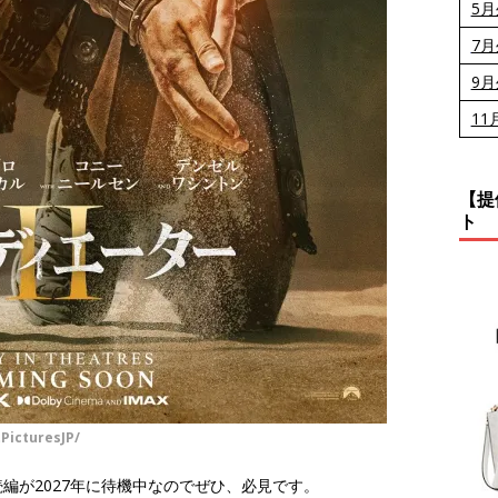
5
7
9
11
【提
ト
icturesJP/
編が2027年に待機中なのでぜひ、必見です。