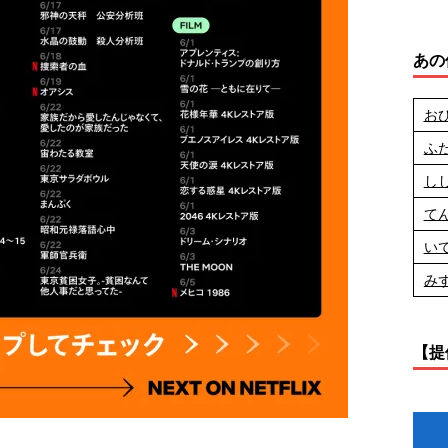
あの
お
ふ
し
て
い
み
【提