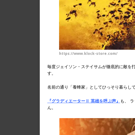
https://www.klock-store.com/
毎度ジェイソン・ステイサムが徹底的に敵を打
す。
名前の通り「養蜂家」としてひっそり暮らし
『グラディエーターⅡ 英雄を呼ぶ声』
も、 
ん。