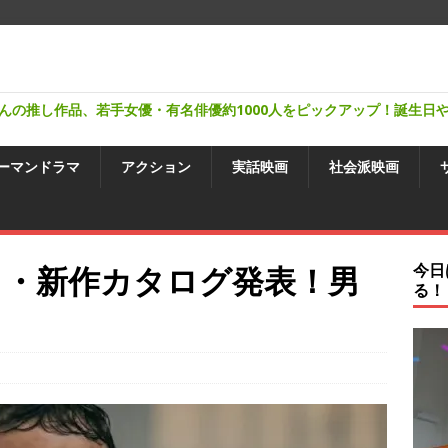
んの推し作品、若手女優・有名俳優約1000人をピックアップ！誕生日
ーマンドラマ
アクション
実話映画
社会派映画
6年6月・新作カタログ発表！男
今日
る！