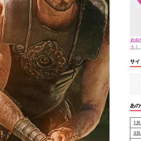
自由
う！
サイ
あの
1
3