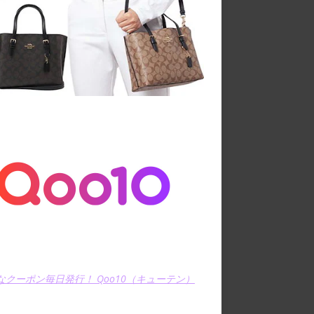
なクーポン毎日発行！ Qoo10（キューテン）