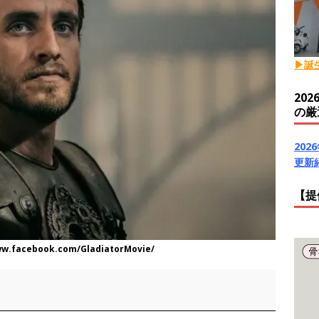
▶誕
20
の厳
20
更新
【提
cebook.com/GladiatorMovie/