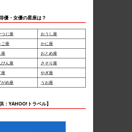
俳優・女優の星座は？
ひつじ座
おうし座
たご座
かに座
し座
おとめ座
んびん座
さそり座
て座
やぎ座
ずがめ座
うお座
供：YAHOO!トラベル】