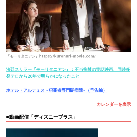
『モーリタニアン』https://kuronuri-movie.com/
法廷スリラー『モーリタニアン』：不当拘禁の実話映画、同時多
発テロから20年で明らかになったこと
ホテル・アルテミス ~犯罪者専門闇病院~（予告編）
カレンダーを表示
■動画配信「ディズニープラス」