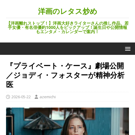
洋画のレタス炒め
【洋画離れストップ！】洋画大好きライターさんの推し作品、若
手女優・有名俳優約1000人をピックアップ！誕生日や公開情報
もエンタメ・カレンダーで案内！
『プライベート・ケース』劇場公開
／ジョディ・フォスターが精神分析
医
2026-05-22
azemichi