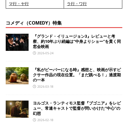
マ行・ヤ行
ラ行・ワ行
コメディ（COMEDY）特集
『グランド・イリュージョン3』レビューと考
察、約10年ぶり続編は“中身よりショー”を貫く同
窓会映画
2026-05-24
『私がビーバーになる時』感想と、映画が示すピ
クサー作品の現在位置。「まだ跳べる！」過渡期
の一本
2026-03-18
ヨルゴス・ランティモス監督『ブゴニア』をレビ
ュー、常連キャストで監督が問いかけた“中心”の
幻想
2026-02-18