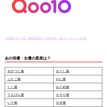
お得なクーポン毎日発行！ Qoo10（キューテン）公式
あの俳優・女優の星座は？
おひつじ座
おうし座
ふたご座
かに座
しし座
おとめ座
てんびん座
さそり座
いて座
やぎ座