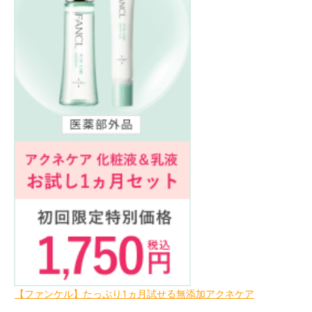
【ファンケル】たっぷり1ヵ月試せる無添加アクネケア