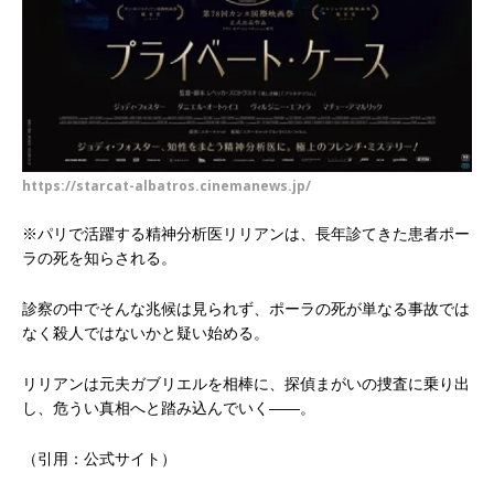
https://starcat-albatros.cinemanews.jp/
※パリで活躍する精神分析医リリアンは、長年診てきた患者ポー
ラの死を知らされる。
診察の中でそんな兆候は見られず、ポーラの死が単なる事故では
なく殺人ではないかと疑い始める。
リリアンは元夫ガブリエルを相棒に、探偵まがいの捜査に乗り出
し、危うい真相へと踏み込んでいく――。
（引用：公式サイト）