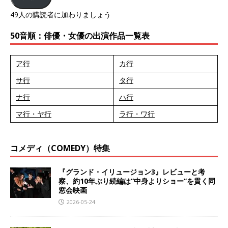
49人の購読者に加わりましょう
50音順：俳優・女優の出演作品一覧表
ア行
カ行
サ行
タ行
ナ行
ハ行
マ行・ヤ行
ラ行・ワ行
コメディ（COMEDY）特集
『グランド・イリュージョン3』レビューと考
察、約10年ぶり続編は“中身よりショー”を貫く同
窓会映画
2026-05-24