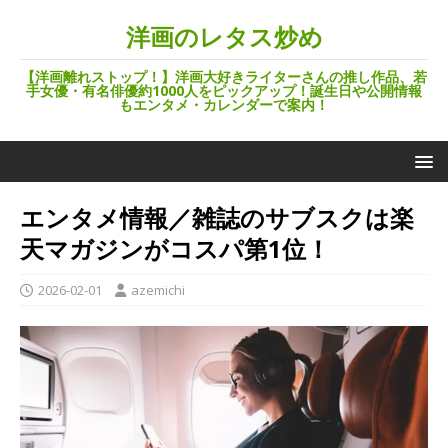
洋画のレタス炒め
【洋画離れストップ！】洋画大好きライターさんの推し作品、若
手女優・有名俳優約1000人をピックアップ！誕生日や公開情報
もエンタメ・カレンダーで案内！
エンタメ情報／雑誌のサブスクは楽
天マガジンがコスパ第1位！
2026-02-01
azemichi