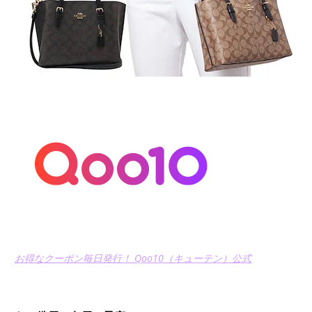
お得なクーポン毎日発行！ Qoo10（キューテン）公式