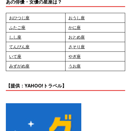
あの俳優・女優の星座は？
おひつじ座
おうし座
ふたご座
かに座
しし座
おとめ座
てんびん座
さそり座
いて座
やぎ座
みずがめ座
うお座
【提供：YAHOO!トラベル】