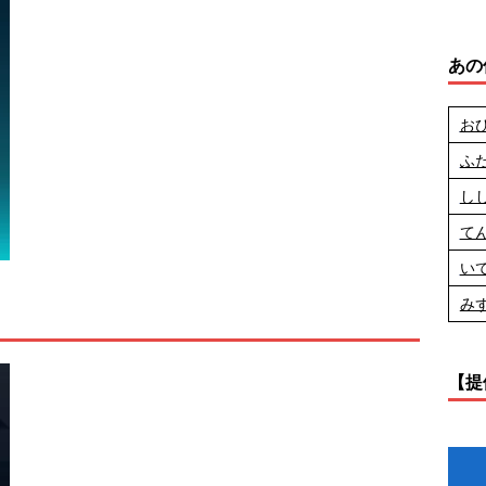
あの
お
ふ
し
て
い
み
」
【提