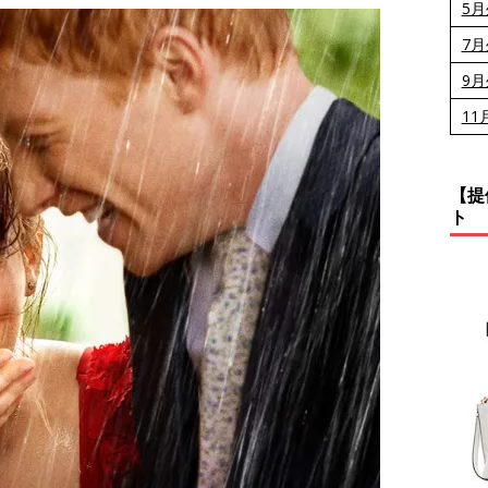
5
7
9
11
【提
ト