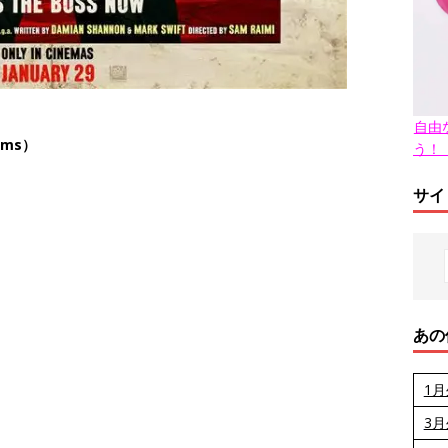
自由
ams）
う！
サイ
あの
1
3