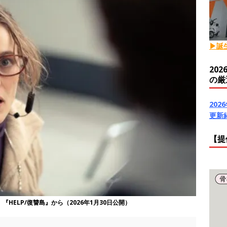
▶誕
20
の厳
20
更新
【提
『HELP/復讐島』から（2026年1月30日公開）