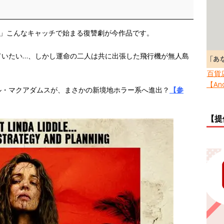
？」こんなキャッチで始まる復讐劇が今作品です。
ていたい…、しかし運命の二人は共に出張した飛行機が無人島
百貨
【Ano
ル・マクアダムスが、まさかの新境地ホラー系へ進出？
【参
【提