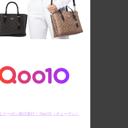
なクーポン毎日発行！ Qoo10（キューテン）