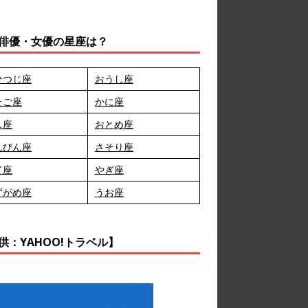
俳優・女優の星座は？
ひつじ座
おうし座
たご座
かに座
し座
おとめ座
んびん座
さそり座
て座
やぎ座
ずがめ座
うお座
供：YAHOO!トラベル】