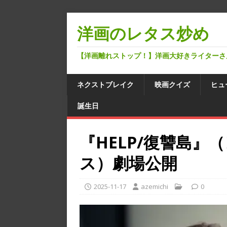
洋画のレタス炒め
【洋画離れストップ！】洋画大好きライターさ
ネクストブレイク
映画クイズ
ヒュ
誕生日
『HELP/復讐島
ス）劇場公開
2025-11-17
azemichi
0