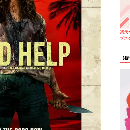
楽天
ブス
【提