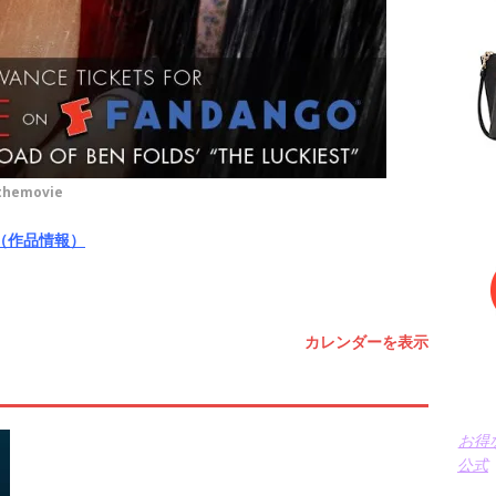
themovie
（作品情報）
カレンダーを表示
お得
公式