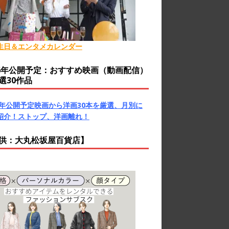
生日＆エンタメカレンダー
26年公開予定：おすすめ映画（動画配信）
選30作品
26年公開予定映画から洋画30本を厳選、月別に
紹介！ストップ、洋画離れ！
供：大丸松坂屋百貨店】