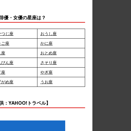
俳優・女優の星座は？
ひつじ座
おうし座
たご座
かに座
し座
おとめ座
んびん座
さそり座
て座
やぎ座
ずがめ座
うお座
供：YAHOO!トラベル】