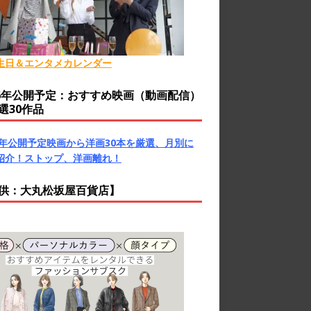
生日＆エンタメカレンダー
26年公開予定：おすすめ映画（動画配信）
選30作品
26年公開予定映画から洋画30本を厳選、月別に
紹介！ストップ、洋画離れ！
供：大丸松坂屋百貨店】