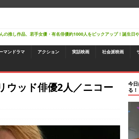
んの推し作品、若手女優・有名俳優約1000人をピックアップ！誕生日
ーマンドラマ
アクション
実話映画
社会派映画
ハリウッド俳優2人／ニコー
今日
る！