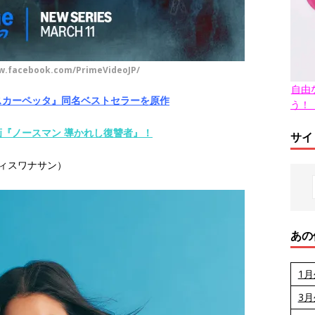
cebook.com/PrimeVideoJP/
自由
スカーペッタ』同名ベストセラーを原作
う！
『ノースマン 導かれし復讐者』！
サイ
ヴィスワナサン）
あの
1
3