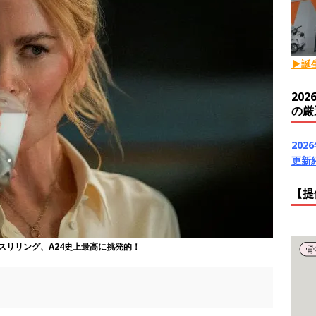
▶誕
20
の厳
20
更新
【提
スリリング、A24史上最高に挑発的！