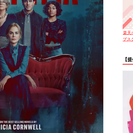
楽天
ブス
【提