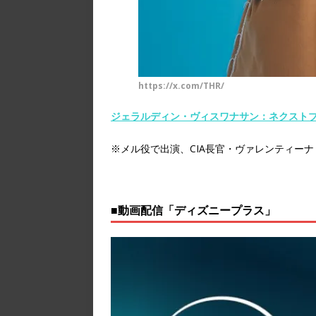
https://x.com/THR/
ジェラルディン・ヴィスワナサン：ネクストブ
※メル役で出演、CIA長官・ヴァレンティー
■動画配信「ディズニープラス」