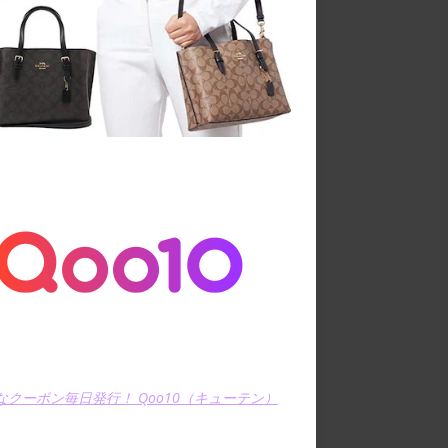
なクーポン毎日発行！ Qoo10（キューテン）