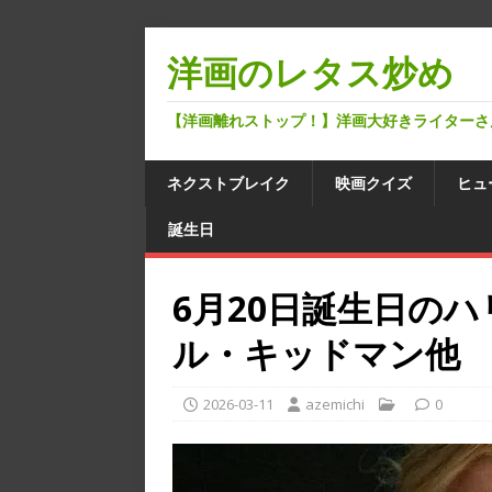
洋画のレタス炒め
【洋画離れストップ！】洋画大好きライターさ
ネクストブレイク
映画クイズ
ヒュ
誕生日
6月20日誕生日の
ル・キッドマン他
2026-03-11
azemichi
0