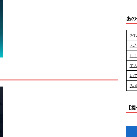
あの
お
ふ
し
て
」
い
み
【提