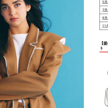
5
7
9
11
【提
ト