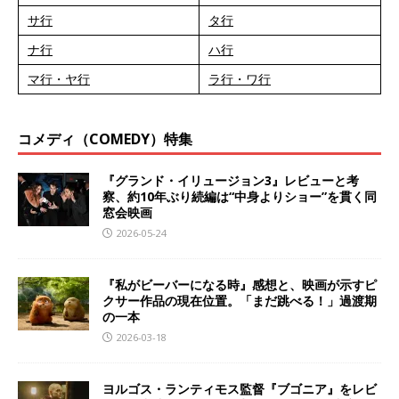
サ行
タ行
ナ行
ハ行
マ行・ヤ行
ラ行・ワ行
コメディ（COMEDY）特集
『グランド・イリュージョン3』レビューと考
察、約10年ぶり続編は“中身よりショー”を貫く同
窓会映画
2026-05-24
『私がビーバーになる時』感想と、映画が示すピ
クサー作品の現在位置。「まだ跳べる！」過渡期
の一本
2026-03-18
ヨルゴス・ランティモス監督『ブゴニア』をレビ