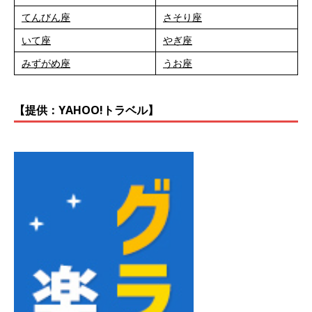
てんびん座
さそり座
いて座
やぎ座
みずがめ座
うお座
【提供：YAHOO!トラベル】