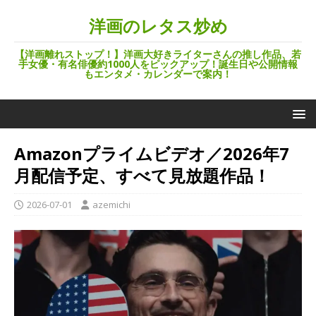
洋画のレタス炒め
【洋画離れストップ！】洋画大好きライターさんの推し作品、若
手女優・有名俳優約1000人をピックアップ！誕生日や公開情報
もエンタメ・カレンダーで案内！
Amazonプライムビデオ／2026年7
月配信予定、すべて見放題作品！
2026-07-01
azemichi