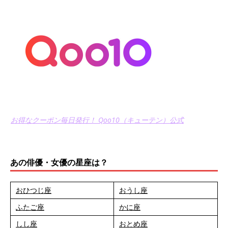
お得なクーポン毎日発行！ Qoo10（キューテン）公式
あの俳優・女優の星座は？
おひつじ座
おうし座
ふたご座
かに座
しし座
おとめ座