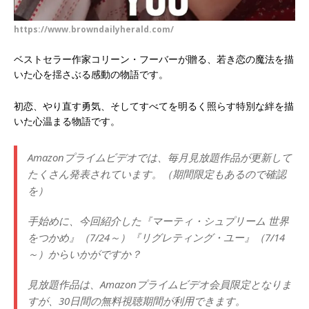
https://www.browndailyherald.com/
ベストセラー作家コリーン・フーバーが贈る、若き恋の魔法を描
いた心を揺さぶる感動の物語です。
初恋、やり直す勇気、そしてすべてを明るく照らす特別な絆を描
いた心温まる物語です。
Amazonプライムビデオでは、毎月見放題作品が更新して
たくさん発表されています。（期間限定もあるので確認
を）
手始めに、今回紹介した『マーティ・シュプリーム 世界
をつかめ』（7/24～）『リグレティング・ユー』（7/14
～）からいかがですか？
見放題作品は、Amazonプライムビデオ会員限定となりま
すが、30日間の無料視聴期間が利用できます。