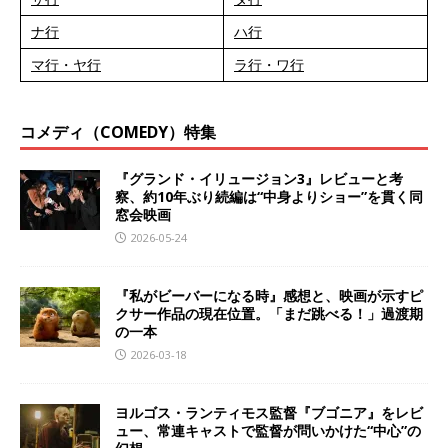
ナ行
ハ行
マ行・ヤ行
ラ行・ワ行
コメディ（COMEDY）特集
『グランド・イリュージョン3』レビューと考
察、約10年ぶり続編は“中身よりショー”を貫く同
窓会映画
2026-05-24
『私がビーバーになる時』感想と、映画が示すピ
クサー作品の現在位置。「まだ跳べる！」過渡期
の一本
2026-03-18
ヨルゴス・ランティモス監督『ブゴニア』をレビ
ュー、常連キャストで監督が問いかけた“中心”の