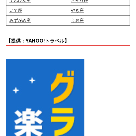
てんびん座
さそり座
いて座
やぎ座
みずがめ座
うお座
【提供：YAHOO!トラベル】