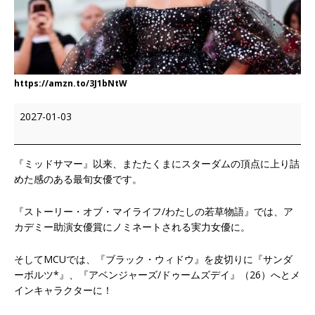
https://amzn.to/3J1bNtW
2027-01-03
『ミッドサマー』以来、またたくまにスターダムの頂点に上り詰
めた感のある最旬女優です。
『ストーリー・オブ・マイライフ/わたしの若草物語』では、ア
カデミー助演女優賞にノミネートされる実力女優に。
そしてMCUでは、『ブラック・ウィドウ』を皮切りに『サンダ
ーボルツ*』、『アベンジャーズ/ドゥームズデイ』（26）へとメ
インキャラクターに！