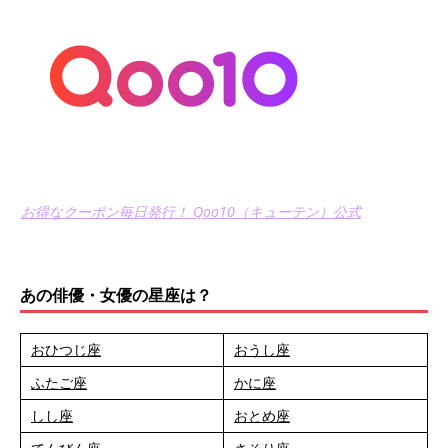
お得なクーポン毎日発行！ Qoo10（キューテン）公式
あの俳優・女優の星座は？
おひつじ座
おうし座
ふたご座
かに座
しし座
おとめ座