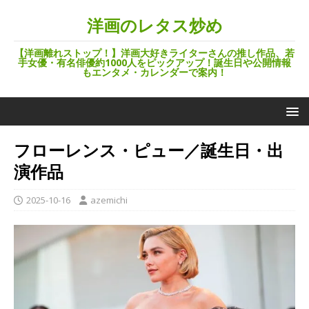
洋画のレタス炒め
【洋画離れストップ！】洋画大好きライターさんの推し作品、若
手女優・有名俳優約1000人をピックアップ！誕生日や公開情報
もエンタメ・カレンダーで案内！
フローレンス・ピュー／誕生日・出
演作品
2025-10-16
azemichi