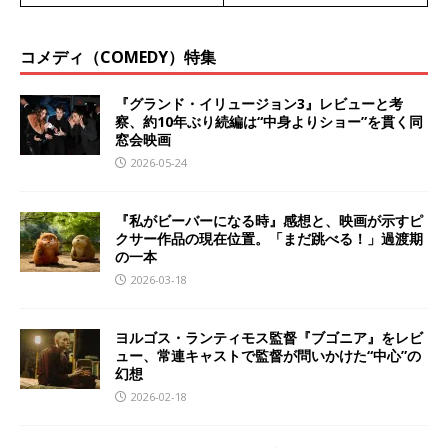
コメディ（COMEDY）特集
『グランド・イリュージョン3』レビューと考
察、約10年ぶり続編は“中身よりショー”を貫く同
窓会映画
2026-05-24
『私がビーバーになる時』感想と、映画が示すピ
クサー作品の現在位置。「まだ跳べる！」過渡期
の一本
2026-03-18
ヨルゴス・ランティモス監督『ブゴニア』をレビ
ュー、常連キャストで監督が問いかけた“中心”の
幻想
2026-02-18