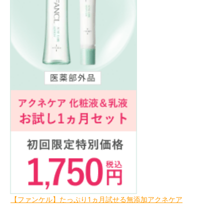
【ファンケル】たっぷり1ヵ月試せる無添加アクネケア