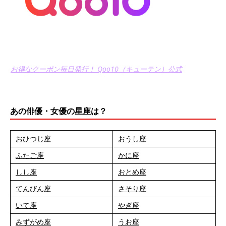
お得なクーポン毎日発行！ Qoo10（キューテン）公式
あの俳優・女優の星座は？
おひつじ座
おうし座
ふたご座
かに座
しし座
おとめ座
てんびん座
さそり座
いて座
やぎ座
みずがめ座
うお座