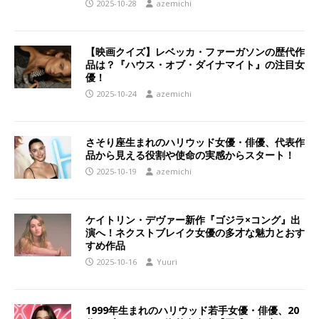
2025-10-28
azemichi
【映画クイズ】レベッカ・ファーガソンの歴代作
品は？『ハウス・オブ・ダイナマイト』の注目女
優！
2025-10-24
azemichi
さそり座生まれのハリウッド女優・俳優、代表作
品から見える役割や使命の実感からスタート！
2025-10-19
azemichi
ケイトリン・デヴァー新作『ゴジラ×コング』出
演へ！ネクストブレイク女優の多才な魅力とおす
すめ作品
2025-10-16
Yuuri
1999年生まれのハリウッド若手女優・俳優、20