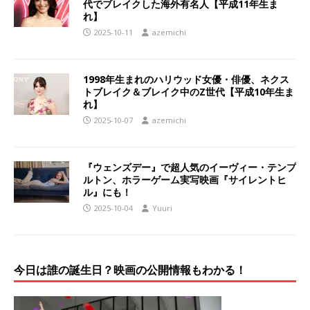
代でブレイクした海外有名人【平成11年生ま
れ】
2025-10-11
azemichi
1998年生まれのハリウッド女優・俳優、ネクス
トブレイク＆ブレイク中のZ世代【平成10年生ま
れ】
2025-10-07
azemichi
『ウェンズデー』で超人気のイーヴィー・テンプ
ルトン、ホラーゲーム実写映画『サイレントヒ
ル』にも！
2025-10-04
Yuuri
今日は誰の誕生日？映画の公開情報もわかる！