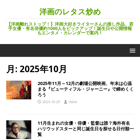
洋画のレタス炒め
【洋画離れストップ！】洋画大好きライターさんの推し作品、若
手女優・有名俳優約1000人をピックアップ！誕生日や公開情報
もエンタメ・カレンダーで案内！
月:
2025年10月
2025年11月～12月の劇場公開映画、年末は心温
まる『ビューティフル・ジャーニー』で締めくく
ろう
2025-10-29
Halle
11月生まれの女優・俳優・監督は誰？海外有名
ハリウッドスターと同じ誕生日を探せる日付順一
覧