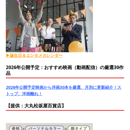
▶誕生日＆エンタメカレンダー
2026年公開予定：おすすめ映画（動画配信）の厳選30作
品
2026年公開予定映画から洋画30本を厳選、月別に更新紹介！ス
トップ、洋画離れ！
【提供：大丸松坂屋百貨店】