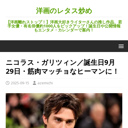
洋画のレタス炒め
【洋画離れストップ！】洋画大好きライターさんの推し作品、若
手女優・有名俳優約1000人をピックアップ！誕生日や公開情報
もエンタメ・カレンダーで案内！
ニコラス・ガリツィン／誕生日9月
29日・筋肉マッチョなヒーマンに！
2025-09-15
azemichi