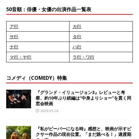
50音順：俳優・女優の出演作品一覧表
ア行
カ行
サ行
タ行
ナ行
ハ行
マ行・ヤ行
ラ行・ワ行
コメディ（COMEDY）特集
『グランド・イリュージョン3』レビューと考
察、約10年ぶり続編は“中身よりショー”を貫く同
窓会映画
2026-05-24
『私がビーバーになる時』感想と、映画が示すピ
クサー作品の現在位置。「まだ跳べる！」過渡期