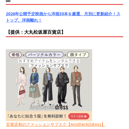
2026年公開予定映画から洋画30本を厳選、月別に更新紹介！ス
トップ、洋画離れ！
【提供：大丸松坂屋百貨店】
百貨店初のファッションサブスク【AnotherADdress】