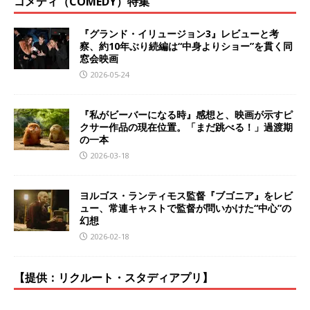
コメディ（COMEDY）特集
『グランド・イリュージョン3』レビューと考
察、約10年ぶり続編は“中身よりショー”を貫く同
窓会映画
2026-05-24
『私がビーバーになる時』感想と、映画が示すピ
クサー作品の現在位置。「まだ跳べる！」過渡期
の一本
2026-03-18
ヨルゴス・ランティモス監督『ブゴニア』をレビ
ュー、常連キャストで監督が問いかけた“中心”の
幻想
2026-02-18
【提供：リクルート・スタディアプリ】