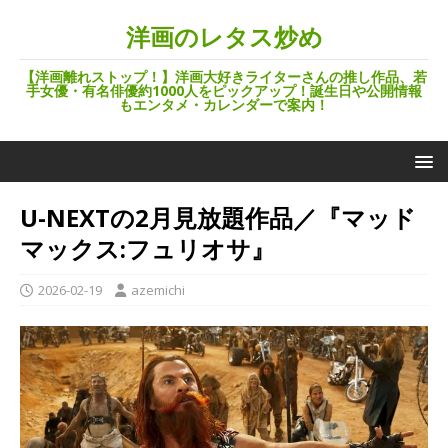
洋画のレタス炒め
【洋画離れストップ！】洋画大好きライターさんの推し作品、若
手女優・有名俳優約1000人をピックアップ！誕生日や公開情報
もエンタメ・カレンダーで案内！
U-NEXTの2月見放題作品／『マッド
マックス:フュリオサ』
2026-02-19
azemichi