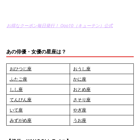
お得なクーポン毎日発行！ Qoo10（キューテン）公式
あの俳優・女優の星座は？
おひつじ座
おうし座
ふたご座
かに座
しし座
おとめ座
てんびん座
さそり座
いて座
やぎ座
みずがめ座
うお座