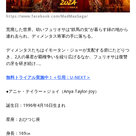
https://www.facebook.com/MadMaxSaga/
荒廃した世界。幼いフュリオサは“鉄馬の女”が暮らす緑の地から
連れ去られ、ディメンタス将軍の手に落ちる。
ディメンタスたちはイモータン・ジョーが支配する砦にたどりつ
き、2人の暴君が覇権争いを繰り広げるなか、フュリオサは復讐
の牙を研ぎ続け…。
無料トライアル実施中！＜引用：U-NEXT＞
●アニャ・テイラー＝ジョイ（Anya Taylor-Joy）
誕生日：1996年4月16日生まれ
星座：おひつじ座
身長：169㎝