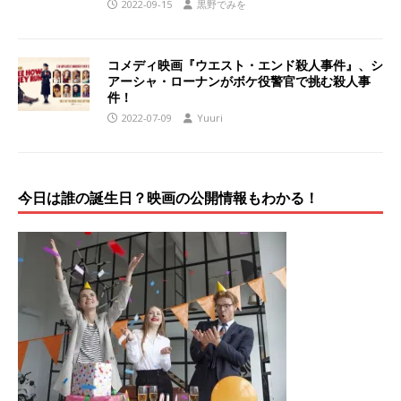
2022-09-15
黒野でみを
コメディ映画『ウエスト・エンド殺人事件』、シ
アーシャ・ローナンがボケ役警官で挑む殺人事
件！
2022-07-09
Yuuri
今日は誰の誕生日？映画の公開情報もわかる！