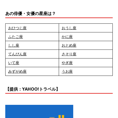
あの俳優・女優の星座は？
おひつじ座
おうし座
ふたご座
かに座
しし座
おとめ座
てんびん座
さそり座
いて座
やぎ座
みずがめ座
うお座
【提供：YAHOO!トラベル】