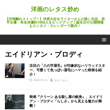
洋画のレタス炒め
【洋画離れストップ！】洋画大好きライターさんの推し作品、若
手女優・有名俳優約1000人をピックアップ！誕生日や公開情報
もエンタメ・カレンダーで案内！
エイドリアン・ブロディ
注目の「八の字眉毛」が印象的なハリウッドスタ
ー、可愛くて色っぽい眉毛にハマった映画を紹
介！
2024-05-16
なんじゅん
映画『クリーン ある殺し屋の献身』、エイドリ
アン・ブロディ「らしさ」から見える魅力が満
載！