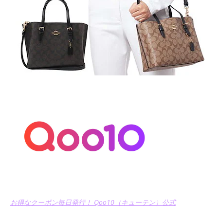
お得なクーポン毎日発行！ Qoo10（キューテン）公式