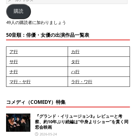
購読
49人の購読者に加わりましょう
50音順：俳優・女優の出演作品一覧表
ア行
カ行
サ行
タ行
ナ行
ハ行
マ行・ヤ行
ラ行・ワ行
コメディ（COMEDY）特集
『グランド・イリュージョン3』レビューと考
察、約10年ぶり続編は“中身よりショー”を貫く同
窓会映画
2026-05-24