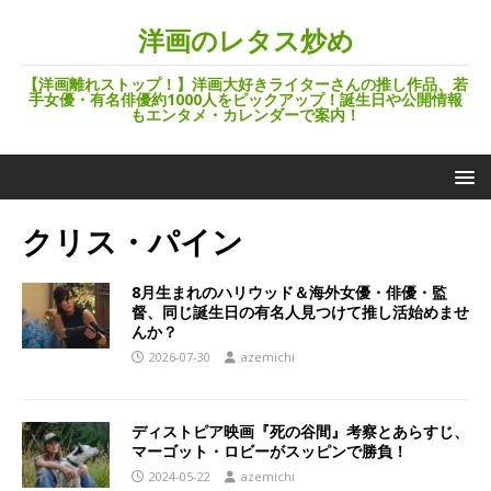
洋画のレタス炒め
【洋画離れストップ！】洋画大好きライターさんの推し作品、若
手女優・有名俳優約1000人をピックアップ！誕生日や公開情報
もエンタメ・カレンダーで案内！
クリス・パイン
8月生まれのハリウッド＆海外女優・俳優・監
督、同じ誕生日の有名人見つけて推し活始めませ
んか？
2026-07-30
azemichi
ディストピア映画『死の谷間』考察とあらすじ、
マーゴット・ロビーがスッピンで勝負！
2024-05-22
azemichi