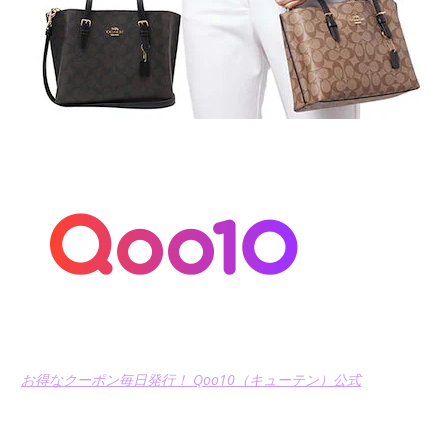
お得なクーポン毎日発行！ Qoo10（キューテン）公式