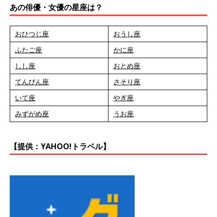
あの俳優・女優の星座は？
おひつじ座
おうし座
ふたご座
かに座
しし座
おとめ座
てんびん座
さそり座
いて座
やぎ座
みずがめ座
うお座
【提供：YAHOO!トラベル】