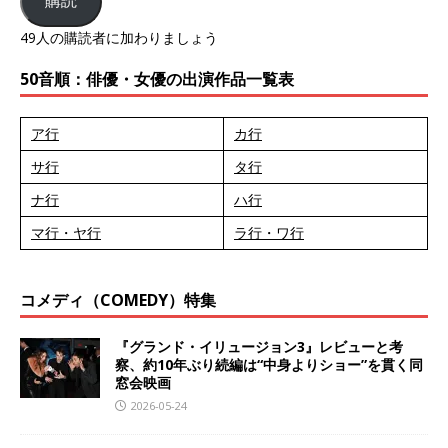
購読
49人の購読者に加わりましょう
50音順：俳優・女優の出演作品一覧表
ア行
カ行
サ行
タ行
ナ行
ハ行
マ行・ヤ行
ラ行・ワ行
コメディ（COMEDY）特集
『グランド・イリュージョン3』レビューと考
察、約10年ぶり続編は“中身よりショー”を貫く同
窓会映画
2026-05-24