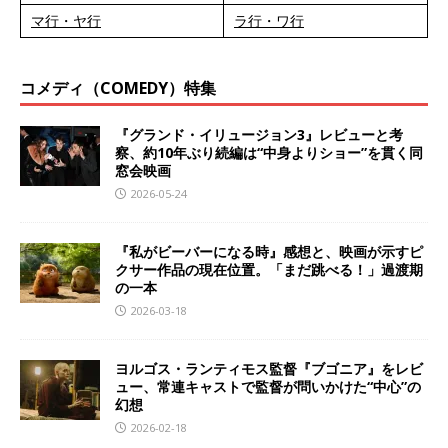
マ行・ヤ行
ラ行・ワ行
コメディ（COMEDY）特集
『グランド・イリュージョン3』レビューと考
察、約10年ぶり続編は“中身よりショー”を貫く同
窓会映画
2026-05-24
『私がビーバーになる時』感想と、映画が示すピ
クサー作品の現在位置。「まだ跳べる！」過渡期
の一本
2026-03-18
ヨルゴス・ランティモス監督『ブゴニア』をレビ
ュー、常連キャストで監督が問いかけた“中心”の
幻想
2026-02-18