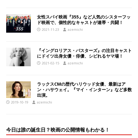
女性スパイ映画『355』など人気のシスターフッ
ド映画で、個性的なキャストが連帯・共闘！
2021-11-23
azemichi
『イングロリアス・バスターズ』の注目キャスト
にドイツ出身女優・俳優、シビれるヤマ場！
2021-02-15
azemichi
ラックスCMの歴代ハリウッド女優、最新はア
ン・ハサウェイ。『マイ・インターン』など多数
出演。
2019-10-19
azemichi
今日は誰の誕生日？映画の公開情報もわかる！