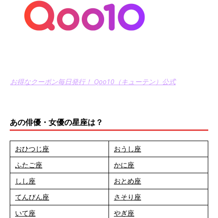
お得なクーポン毎日発行！ Qoo10（キューテン）公式
あの俳優・女優の星座は？
おひつじ座
おうし座
ふたご座
かに座
しし座
おとめ座
てんびん座
さそり座
いて座
やぎ座