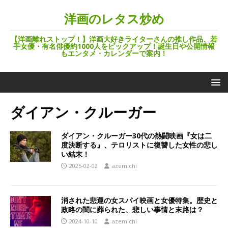
洋画のレタス炒め
【洋画離れストップ！】洋画大好きライターさんの推し作品、若
手女優・有名俳優約1000人をピックアップ！誕生日や公開情報
もエンタメ・カレンダーで案内！
ダイアン・クルーガー
ダイアン・クルーガー30代の熱闘映画『女は二
度決断する』、テロリストに復讐した女性の悲し
い結末！
2025-02-02
azemichi
消された悲運の女スパイ映画と女優特集。歴史と
政略の闇に葬られた、悲しい事情と末路は？
2024-10-10
azemichi