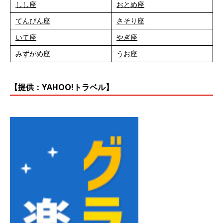
しし座
おとめ座
てんびん座
さそり座
いて座
やぎ座
みずがめ座
うお座
【提供：YAHOO!トラベル】