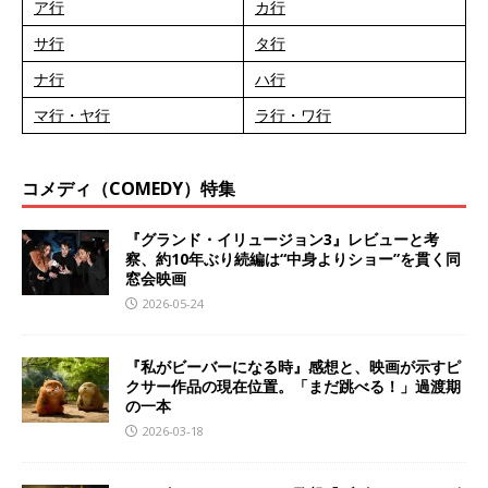
ア行
カ行
サ行
タ行
ナ行
ハ行
マ行・ヤ行
ラ行・ワ行
コメディ（COMEDY）特集
『グランド・イリュージョン3』レビューと考
察、約10年ぶり続編は“中身よりショー”を貫く同
窓会映画
2026-05-24
『私がビーバーになる時』感想と、映画が示すピ
クサー作品の現在位置。「まだ跳べる！」過渡期
の一本
2026-03-18