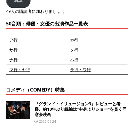
購読
49人の購読者に加わりましょう
50音順：俳優・女優の出演作品一覧表
ア行
カ行
サ行
タ行
ナ行
ハ行
マ行・ヤ行
ラ行・ワ行
コメディ（COMEDY）特集
『グランド・イリュージョン3』レビューと考
察、約10年ぶり続編は“中身よりショー”を貫く同
窓会映画
2026-05-24