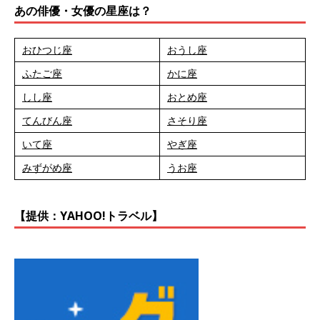
あの俳優・女優の星座は？
おひつじ座
おうし座
ふたご座
かに座
しし座
おとめ座
てんびん座
さそり座
いて座
やぎ座
みずがめ座
うお座
【提供：YAHOO!トラベル】