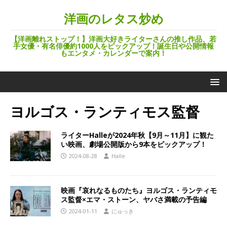
洋画のレタス炒め
【洋画離れストップ！】洋画大好きライターさんの推し作品、若
手女優・有名俳優約1000人をピックアップ！誕生日や公開情報
もエンタメ・カレンダーで案内！
ヨルゴス・ランティモス監督
ライターHalleが2024年秋【9月～11月】に観た
い映画、劇場公開版から9本をピックアップ！
2024-08-28
Halle
映画『哀れなるものたち』ヨルゴス・ランティモ
ス監督×エマ・ストーン、ヤバさ満載の予告編
2024-01-11
にゅっき