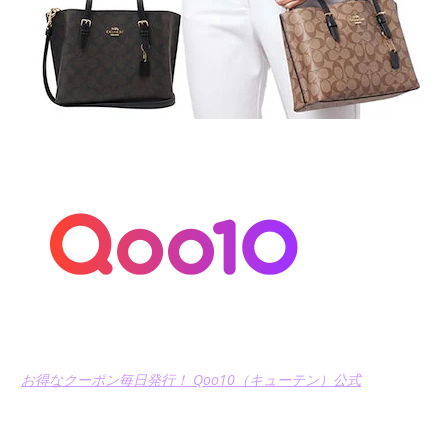
お得なクーポン毎日発行！ Qoo10（キューテン）公式