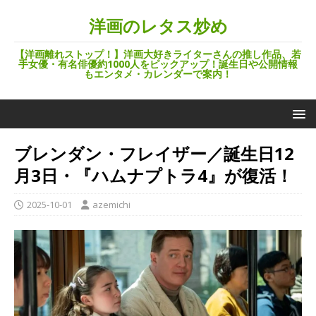
洋画のレタス炒め
【洋画離れストップ！】洋画大好きライターさんの推し作品、若
手女優・有名俳優約1000人をピックアップ！誕生日や公開情報
もエンタメ・カレンダーで案内！
ブレンダン・フレイザー／誕生日12
月3日・『ハムナプトラ4』が復活！
2025-10-01
azemichi