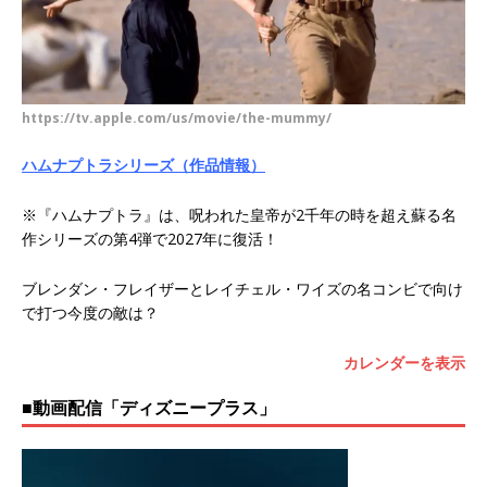
https://tv.apple.com/us/movie/the-mummy/
ハムナプトラシリーズ（作品情報）
※『ハムナプトラ』は、呪われた皇帝が2千年の時を超え蘇る名
作シリーズの第4弾で2027年に復活！
ブレンダン・フレイザーとレイチェル・ワイズの名コンビで向け
で打つ今度の敵は？
カレンダーを表示
■動画配信「ディズニープラス」