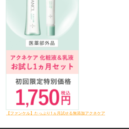
【ファンケル】たっぷり1ヵ月試せる無添加アクネケア