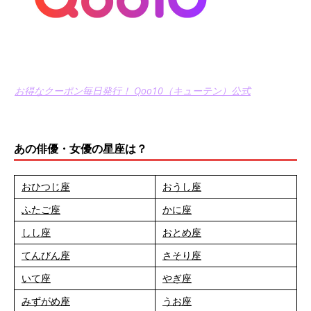
お得なクーポン毎日発行！ Qoo10（キューテン）公式
あの俳優・女優の星座は？
おひつじ座
おうし座
ふたご座
かに座
しし座
おとめ座
てんびん座
さそり座
いて座
やぎ座
みずがめ座
うお座