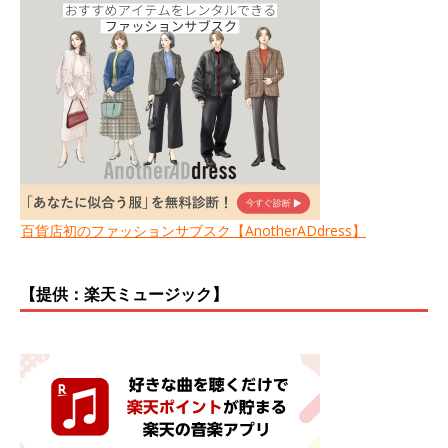
百貨店初のファッションサブスク【AnotherADdress】
【提供：楽天ミュージック】