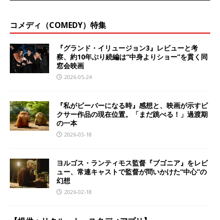
コメディ（COMEDY）特集
『グランド・イリュージョン3』レビューと考
察、約10年ぶり続編は“中身よりショー”を貫く同
窓会映画
2026-05-24
『私がビーバーになる時』感想と、映画が示すピ
クサー作品の現在位置。「まだ跳べる！」過渡期
の一本
2026-03-18
ヨルゴス・ランティモス監督『ブゴニア』をレビ
ュー、常連キャストで監督が問いかけた“中心”の
幻想
2026-02-18