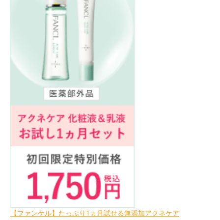
【ファンケル】たっぷり1ヵ月試せる無添加アクネケア