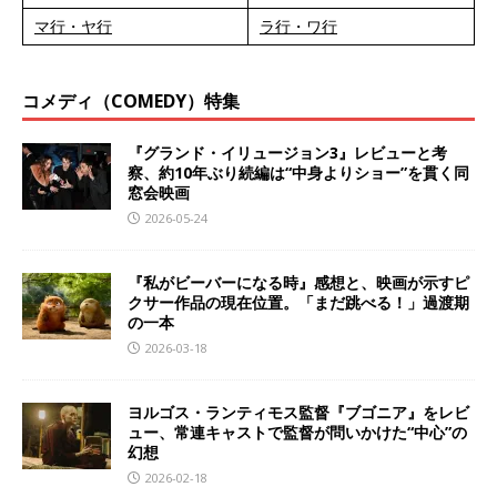
マ行・ヤ行
ラ行・ワ行
コメディ（COMEDY）特集
『グランド・イリュージョン3』レビューと考
察、約10年ぶり続編は“中身よりショー”を貫く同
窓会映画
2026-05-24
『私がビーバーになる時』感想と、映画が示すピ
クサー作品の現在位置。「まだ跳べる！」過渡期
の一本
2026-03-18
ヨルゴス・ランティモス監督『ブゴニア』をレビ
ュー、常連キャストで監督が問いかけた“中心”の
幻想
2026-02-18