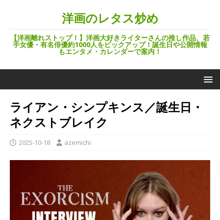
洋画のレタス炒め
【洋画離れストップ！】洋画大好きライターさんの推し作品、若
手女優・有名俳優約1000人をピックアップ！誕生日や公開情報
もエンタメ・カレンダーで案内！
ライアン・シンプキンス／誕生日・
ネクストブレイク
2025-10-18
azemichi