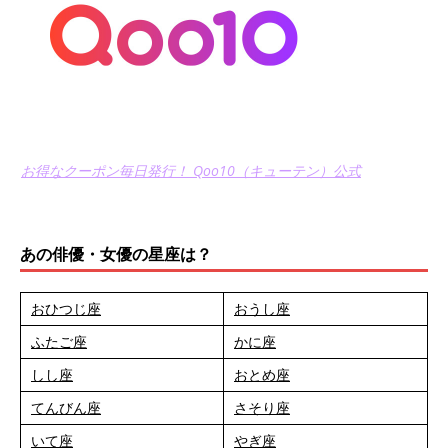
お得なクーポン毎日発行！ Qoo10（キューテン）公式
あの俳優・女優の星座は？
おひつじ座
おうし座
ふたご座
かに座
しし座
おとめ座
てんびん座
さそり座
いて座
やぎ座