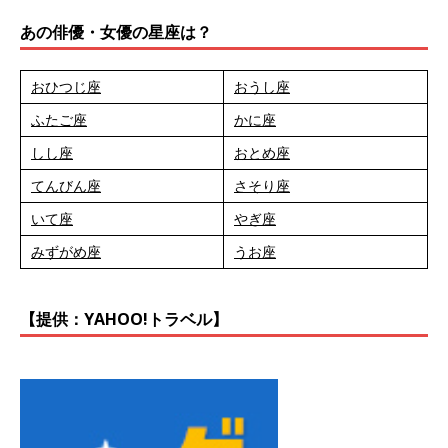
あの俳優・女優の星座は？
おひつじ座
おうし座
ふたご座
かに座
しし座
おとめ座
てんびん座
さそり座
いて座
やぎ座
みずがめ座
うお座
【提供：YAHOO!トラベル】