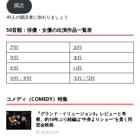
購読
49人の購読者に加わりましょう
50音順：俳優・女優の出演作品一覧表
ア行
カ行
サ行
タ行
ナ行
ハ行
マ行・ヤ行
ラ行・ワ行
コメディ（COMEDY）特集
『グランド・イリュージョン3』レビューと考
察、約10年ぶり続編は“中身よりショー”を貫く同
窓会映画
2026-05-24