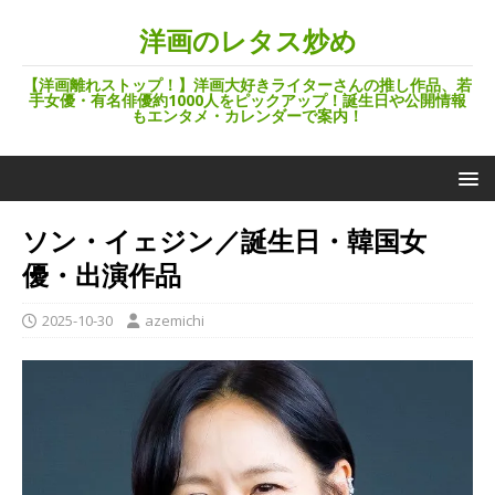
洋画のレタス炒め
【洋画離れストップ！】洋画大好きライターさんの推し作品、若
手女優・有名俳優約1000人をピックアップ！誕生日や公開情報
もエンタメ・カレンダーで案内！
ソン・イェジン／誕生日・韓国女
優・出演作品
2025-10-30
azemichi