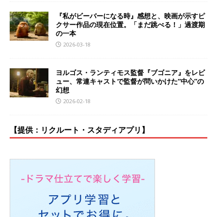
『私がビーバーになる時』感想と、映画が示すピ
クサー作品の現在位置。「まだ跳べる！」過渡期
の一本
2026-03-18
ヨルゴス・ランティモス監督『ブゴニア』をレビ
ュー、常連キャストで監督が問いかけた“中心”の
幻想
2026-02-18
【提供：リクルート・スタディアプリ】