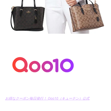
お得なクーポン毎日発行！ Qoo10（キューテン）公式