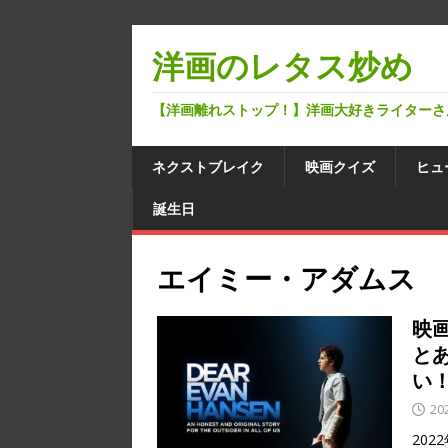
洋画のレタス炒め
【洋画離れストップ！】洋画大好きライターさ
ネクストブレイク
映画クイズ
ヒュ
誕生日
エイミー・アダムス
映
と
い
20
20