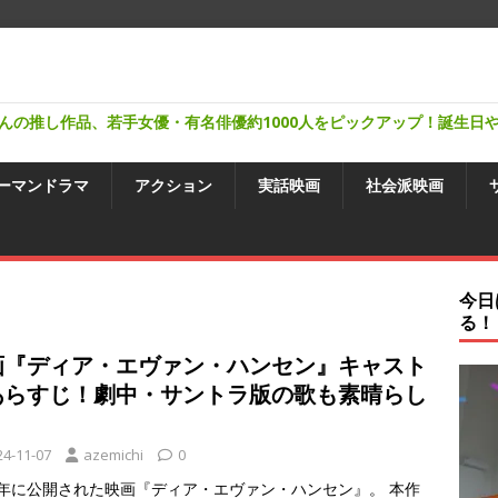
んの推し作品、若手女優・有名俳優約1000人をピックアップ！誕生日
ーマンドラマ
アクション
実話映画
社会派映画
今日
る！
画『ディア・エヴァン・ハンセン』キャスト
あらすじ！劇中・サントラ版の歌も素晴らし
！
24-11-07
azemichi
0
22年に公開された映画『ディア・エヴァン・ハンセン』。 本作