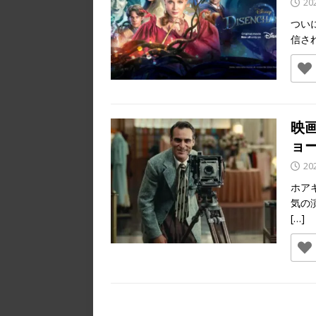
20
つい
信さ
映
ョ
20
ホア
気の
[…]