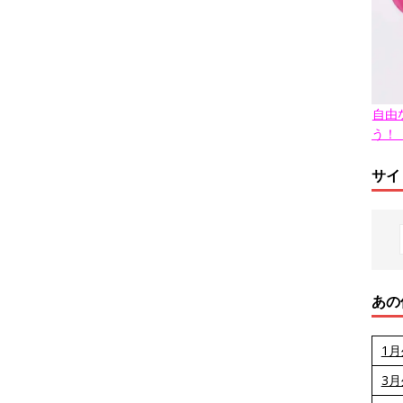
自由
う！
サイ
あの
1
3