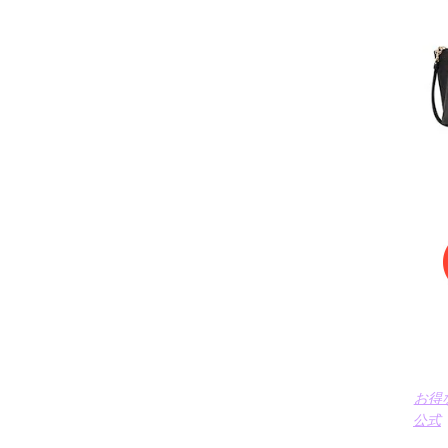
お得
公式