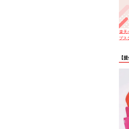
楽天
ブス
【提