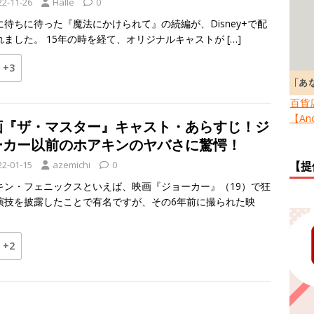
22-11-26
Halle
0
に待ちに待った『魔法にかけられて』の続編が、Disney+で配
れました。 15年の時を経て、オリジナルキャストが
[…]
+3
百貨
【Ano
画『ザ・マスター』キャスト・あらすじ！ジ
ーカー以前のホアキンのヤバさに驚愕！
22-01-15
azemichi
0
【提
キン・フェニックスといえば、映画『ジョーカー』（19）で狂
演技を披露したことで有名ですが、その6年前に撮られた映
+2