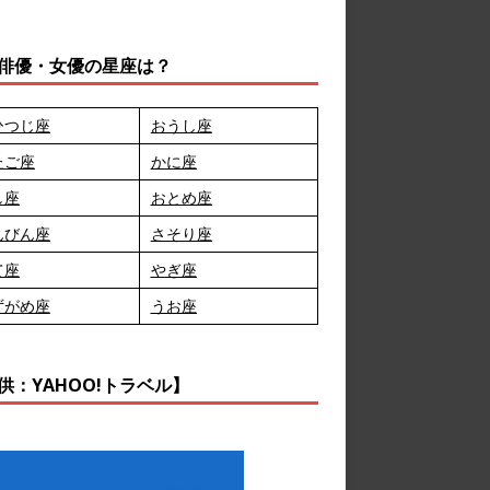
俳優・女優の星座は？
ひつじ座
おうし座
たご座
かに座
し座
おとめ座
んびん座
さそり座
て座
やぎ座
ずがめ座
うお座
供：YAHOO!トラベル】