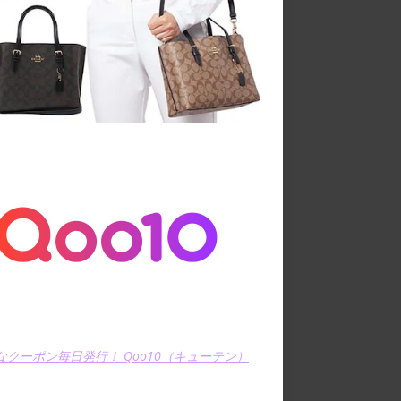
なクーポン毎日発行！ Qoo10（キューテン）