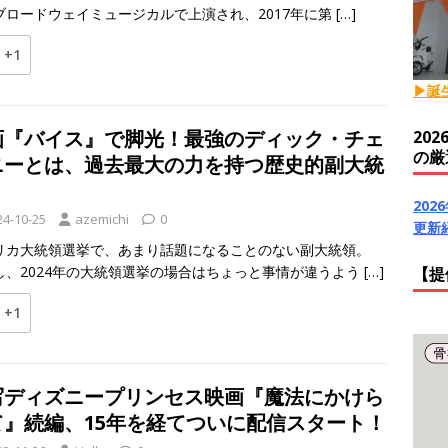
ブロードウェイミュージカルで上演され、2017年に第
[…]
+1
▶誕
画『バイス』で脚光！最強のディック・チェ
20
の厳
ニーとは、過去最大の力を持つ歴史的副大統
！
20
24-10-25
azemichi
0
更新
リカ大統領選挙で、あまり話題になることのない副大統領。
し、2024年の大統領選挙の場合はちょっと事情が違うよう
[…]
【提
+1
写ディズニープリンセス映画『魔法にかけら
て』続編、15年を経てついに配信スタート！