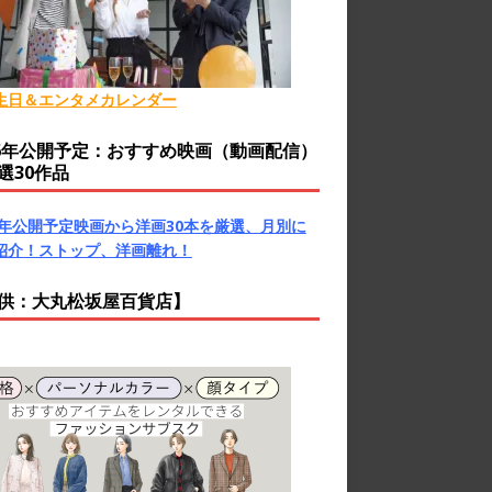
生日＆エンタメカレンダー
26年公開予定：おすすめ映画（動画配信）
選30作品
26年公開予定映画から洋画30本を厳選、月別に
紹介！ストップ、洋画離れ！
供：大丸松坂屋百貨店】