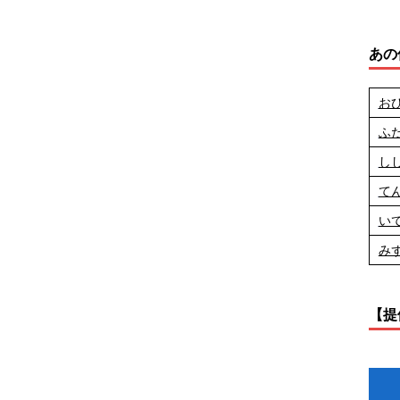
あの
お
ふ
し
て
い
み
【提