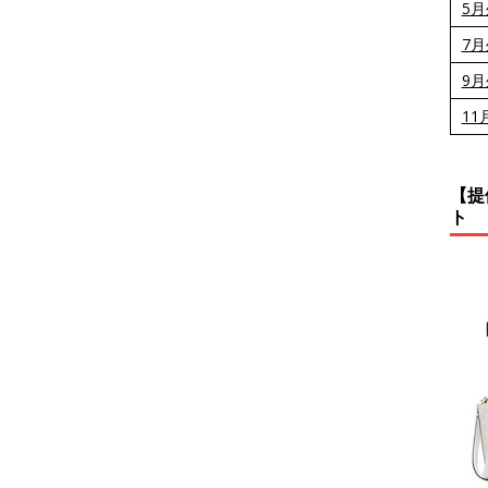
5
7
9
11
【提
ト