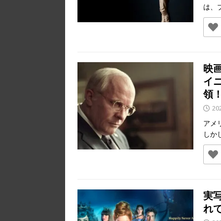
は、
映
イ
領
20
アメ
しか
実
れ