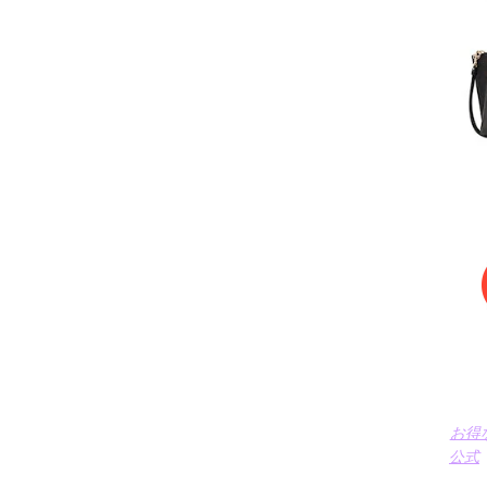
お得
公式