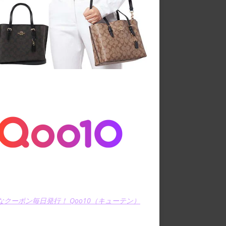
なクーポン毎日発行！ Qoo10（キューテン）