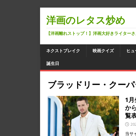
洋画のレタス炒め
【洋画離れストップ！】洋画大好きライターさ
ネクストブレイク
映画クイズ
ヒュ
誕生日
ブラッドリー・クーパ
1
か
覧
20
当サ