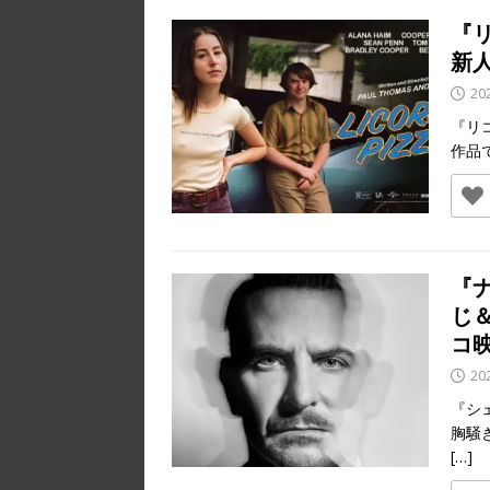
『
新
20
『リ
作品
『
じ
コ
20
『シ
胸騒
[…]