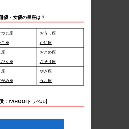
俳優・女優の星座は？
ひつじ座
おうし座
たご座
かに座
し座
おとめ座
んびん座
さそり座
て座
やぎ座
ずがめ座
うお座
供：YAHOO!トラベル】