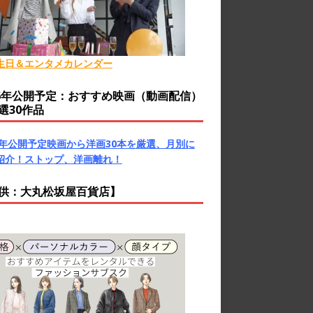
生日＆エンタメカレンダー
26年公開予定：おすすめ映画（動画配信）
選30作品
26年公開予定映画から洋画30本を厳選、月別に
紹介！ストップ、洋画離れ！
供：大丸松坂屋百貨店】