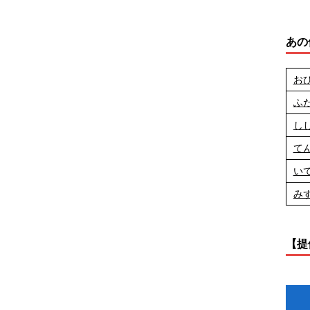
あの
お
ふ
し
て
い
み
【提