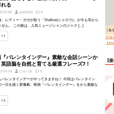
痺れる
25-01-09
azemichi
0
曲、レディー・ガガが歌う「Shallow(シャロウ)」が今も耳から
ません。 この曲は、人気ミュージシャンのジャク
[…]
+1
百貨
【Ano
画『バレンタインデー』素敵な会話シーンか
【提
、英語脳を自然と育てる厳選フレーズ7！
23-01-24
にゅっき
0
もバレンタインデーがやってきますね！ 今回はバレンタイン
の一日を描く群像劇、映画『バレンタインデー』をから素敵な
+3