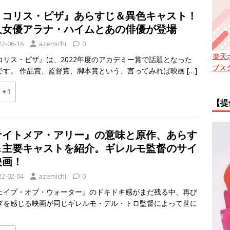
リコリス・ピザ』あらすじ＆異色キャスト！
人女優アラナ・ハイムとあの俳優が登場
22-06-16
azemichi
0
楽天
コリス・ピザ』は、2022年度のアカデミー賞で話題となった
ブス
です。 作品賞、監督賞、脚本賞という、言ってみれば映画
[…]
+1
【提
ナイトメア・アリー』の意味と原作、あらす
＆主要キャストを紹介。ギレルモ監督のサイ
映画！
22-02-04
azemichi
0
ェイプ・オブ・ウォーター』のドキドキ感がまだ残る中、再び
ぎを感じる映画が同じギレルモ・デル・トロ監督によって世に