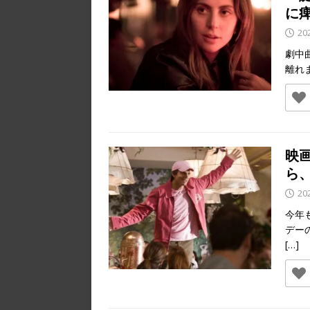
に
20
劇中
離れ
映
ら
20
今年
デー
[…]