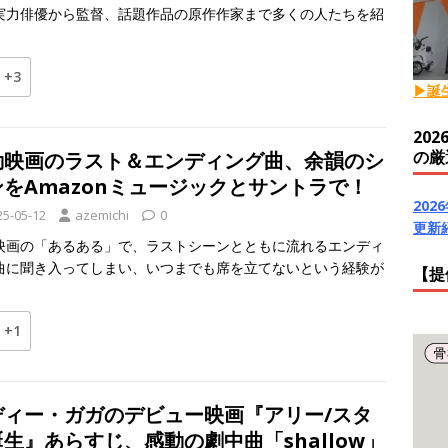
実力俳優から監督、話題作品の原作作家まで多くの人たちを紹
+3
▶誕
20
の厳
動映画のラスト＆エンディング曲、余韻のシ
ンをAmazonミュージックとサントラで！
20
25-05-12
azemichi
0
更新
映画の「あるある」で、ラストシーンとともに流れるエンディ
曲に聞き入ってしまい、いつまでも席を立てないという経験が
【提
+1
ディー・ガガのデビュー映画『アリー/スタ
生』あらすじ、感動の劇中曲「shallow」