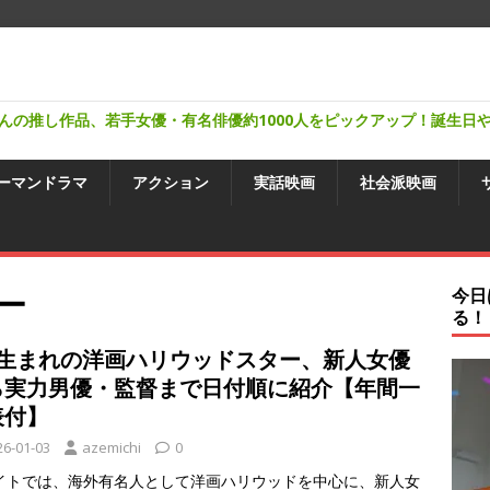
んの推し作品、若手女優・有名俳優約1000人をピックアップ！誕生日
ーマンドラマ
アクション
実話映画
社会派映画
ー
今日
る！
月生まれの洋画ハリウッドスター、新人女優
ら実力男優・監督まで日付順に紹介【年間一
表付】
26-01-03
azemichi
0
イトでは、海外有名人として洋画ハリウッドを中心に、新人女