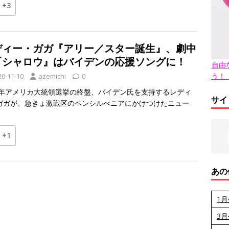
+3
ディー・ガガ『アリー／スター誕生』、劇中
『シャロウ』はバイデンの応援ソングに！
自由
う！
20-11-10
azemichi
0
20年アメリカ大統領選挙の終盤、バイデン氏を支持するレディ
サイ
ガガが、急きょ激戦区のペンシルべニアにかけつけたニュー
+1
あの
1
3