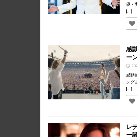
優・
[…]
感
ー
20
感動
ング
[…]
レ
ー誕