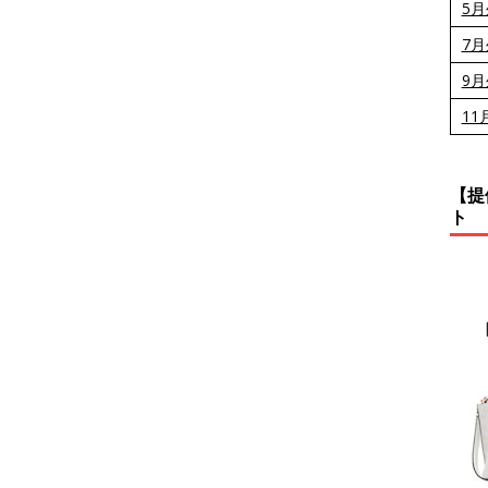
5
7
9
11
【提
ト