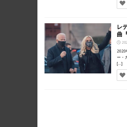
レ
曲
20
20
ー・
[…]