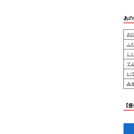
あの
お
ふ
し
て
い
み
【提