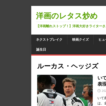
洋画のレタス炒め
【洋画離れストップ！】洋画大好きライターさ
ネクストブレイク
映画クイズ
ヒュ
誕生日
ルーカス・ヘッジズ
い
表
20
いて
は、