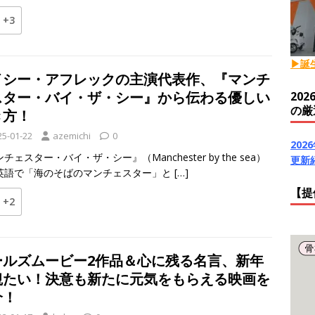
+3
▶誕
イシー・アフレックの主演代表作、『マンチ
スター・バイ・ザ・シー』から伝わる優しい
20
の厳
き方！
25-01-22
azemichi
0
20
チェスター・バイ・ザ・シー』（Manchester by the sea）
更新
英語で「海のそばのマンチェスター」と
[…]
【提
+2
ールズムービー2作品＆心に残る名言、新年
観たい！決意も新たに元気をもらえる映画を
介！