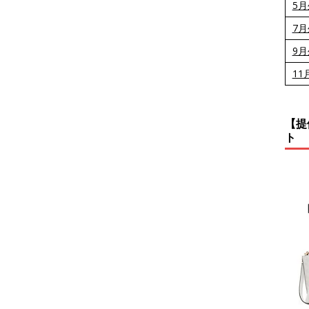
5
7
9
11
【提
ト