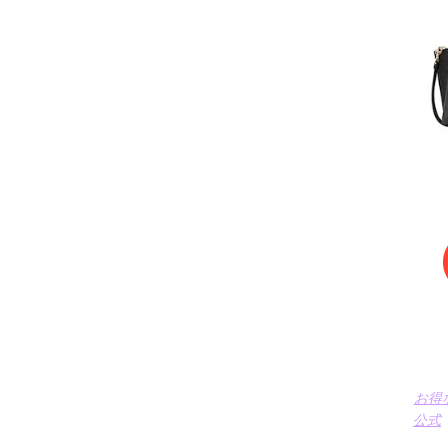
お得
公式