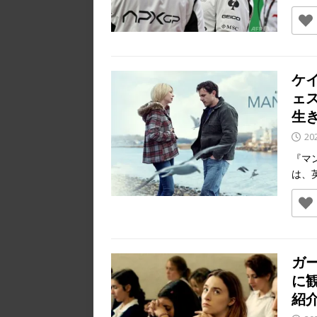
ケ
ェ
生
20
『マン
は、
ガ
に
紹