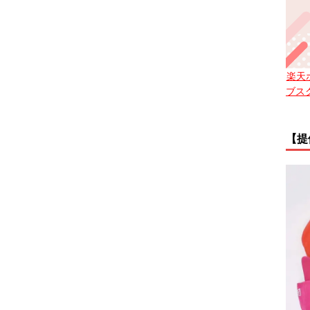
楽天
ブス
【提