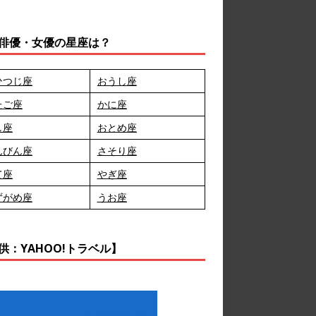
俳優・女優の星座は？
ひつじ座
おうし座
たご座
かに座
し座
おとめ座
んびん座
さそり座
て座
やぎ座
ずがめ座
うお座
供：YAHOO!トラベル】