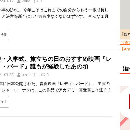
22-01-17
kako
0
い年の訪れ。 今年こそはこれまでの自分からもう一歩成長し
、と決意を新たにした方も少なくないはずです。 そんな１月
+3
百貨
【Ano
業・入学式、旅立ちの日のおすすめ映画『レ
ィ・バード』誰もが経験したあの頃
【提
21-03-20
azemichi
0
18年に日本公開された、青春映画『レディ・バード』。 主演の
ーシャ・ローナンは、この作品でアカデミー賞受賞こそ逃
[…]
+1