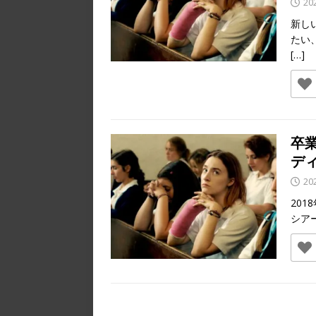
20
新し
たい
[…]
卒
デ
20
20
シア