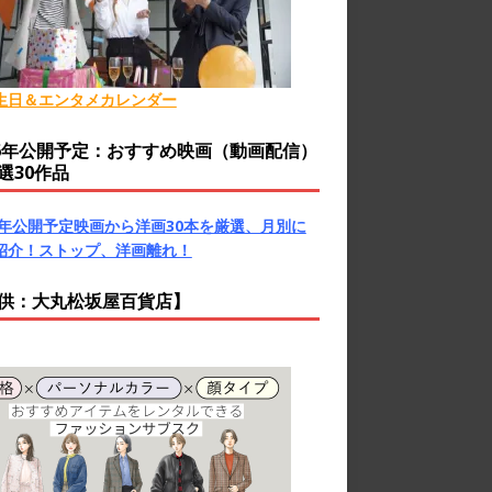
生日＆エンタメカレンダー
26年公開予定：おすすめ映画（動画配信）
選30作品
26年公開予定映画から洋画30本を厳選、月別に
紹介！ストップ、洋画離れ！
供：大丸松坂屋百貨店】