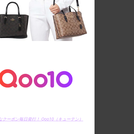
なクーポン毎日発行！ Qoo10（キューテン）