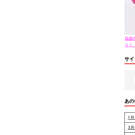
自由
う！
サイ
あの
1
3