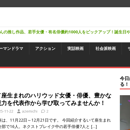
んの推し作品、若手女優・有名俳優約1000人をピックアップ！誕生日
ーマンドラマ
アクション
実話映画
社会派映画
今日
る！
て座生まれのハリウッド女優・俳優、豊かな
現力を代表作から学び取ってみませんか！
25-11-22
azemichi
2
座は、11月22日～12月21日です。 今回紹介するいて座生まれ
全部で16人。ネクストブレイク中の若手俳優7人と
[…]