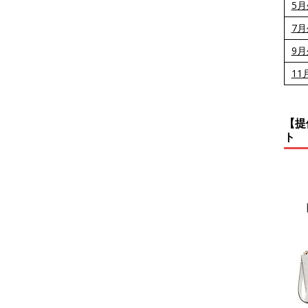
5
7
9
11
【提
ト