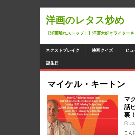
洋画のレタス炒め
【洋画離れストップ！】洋画大好きライターさ
ネクストブレイク
映画クイズ
ヒュ
誕生日
マイケル・キートン
マ
話
裏
20
こん