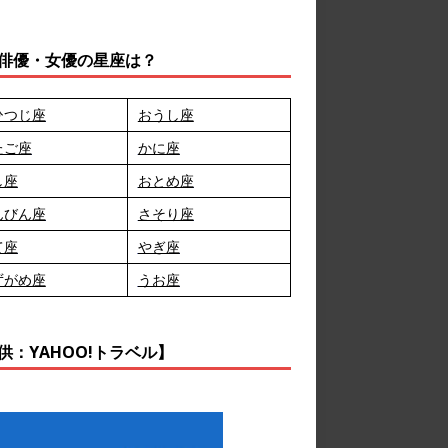
俳優・女優の星座は？
ひつじ座
おうし座
たご座
かに座
し座
おとめ座
んびん座
さそり座
て座
やぎ座
ずがめ座
うお座
供：YAHOO!トラベル】