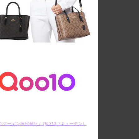
なクーポン毎日発行！ Qoo10（キューテン）