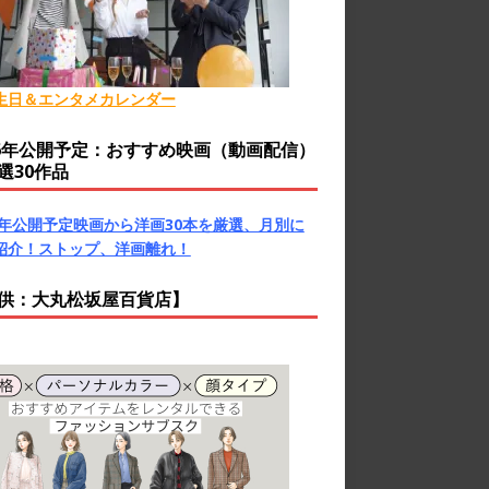
生日＆エンタメカレンダー
26年公開予定：おすすめ映画（動画配信）
選30作品
26年公開予定映画から洋画30本を厳選、月別に
紹介！ストップ、洋画離れ！
供：大丸松坂屋百貨店】