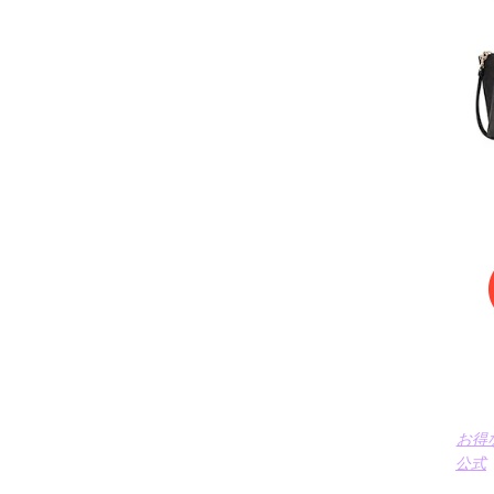
お得
公式