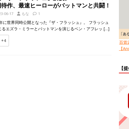
期待作、最速ヒーローがバットマンと共闘！
23-06-17
もな
1
23年に世界同時公開となった『ザ・フラッシュ』。 フラッシュ
じるエズラ・ミラーとバットマンを演じるベン・アフレッ
[…]
+4
百貨
【Ano
【提