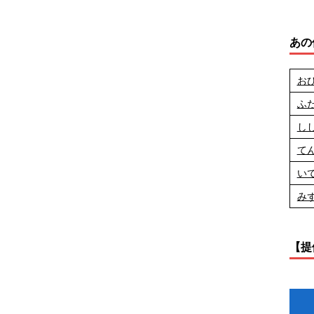
あの
お
ふ
し
て
い
み
【提