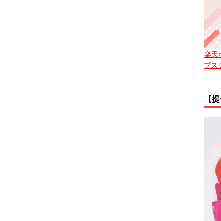
楽天
ブス
【提