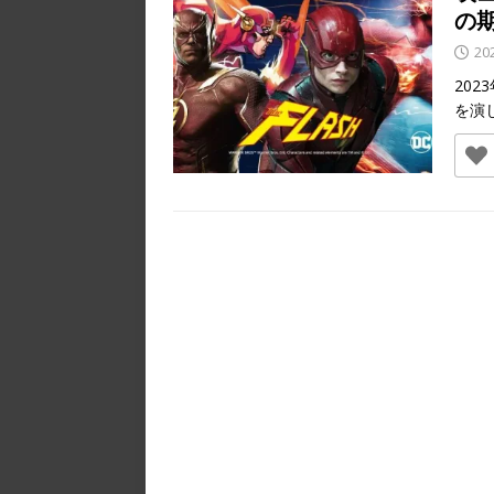
の
20
20
を演