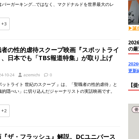
はバーガーキング…ではなく、マクドナルドを世界最大のレ
+3
▶誕
20
の厳
職者の性的虐待スクープ映画『スポットライ
』、日本でも「TBS報道特集」が取り上げ
20
！
更新
24-10-24
azemichi
0
ポットライト 世紀のスクープ 』は、「聖職者の性的虐待」と
【提
織的隠ぺい」に切り込んだジャーナリストの実話映画です。
+2
画『ザ・フラッシュ』解説。DCユニバース