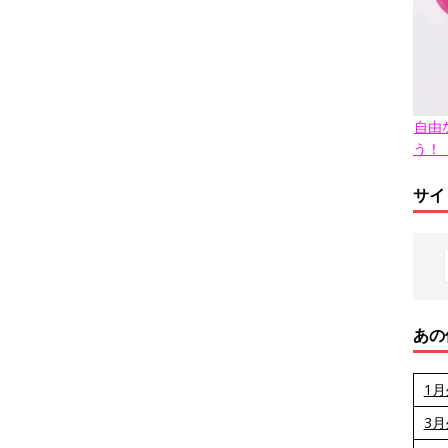
自由
う！
サイ
あの
1
3