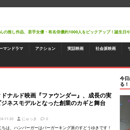
んの推し作品、若手女優・有名俳優約1000人をピックアップ！誕生日
ーマンドラマ
アクション
実話映画
社会派映画
今日
る！
クドナルド映画『ファウンダー』、成長の実
ビジネスモデルとなった創業のカギと舞台
！
24-11-30
にゅっき
0
にちは、ハンバーガーはバーガーキング派のすどうゆきです！