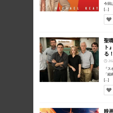
今回
[…]
聖
ト
る
20
『ス
「組
[…]
映