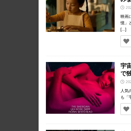
20
映画
憶」
[…]
宇
で
20
人気
も「