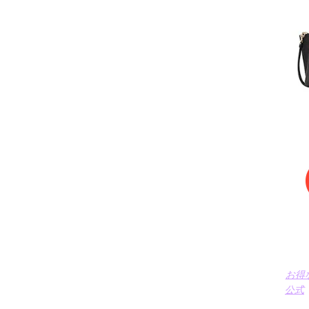
お得
公式