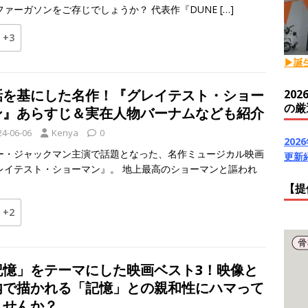
ファーガソンをご存じでしょうか？ 代表作『DUNE
[…]
+3
▶誕
話を基にした名作！『グレイテスト・ショー
20
の厳
ン』あらすじ＆実在人物バーナムなども紹介
24-06-06
Kenya
0
20
ー・ジャックマン主演で話題となった、名作ミュージカル映画
更新
レイテスト・ショーマン』。 地上最高のショーマンと謳われ
【提
+2
記憶」をテーマにした映画ベスト3！映像と
内で描かれる「記憶」との親和性にハマって
ませんか？