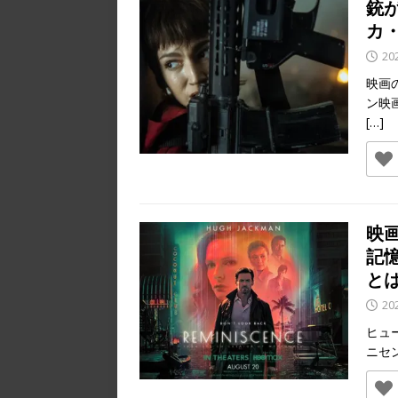
銃
カ
20
映画
ン映
[…]
映
記
と
20
ヒュ
ニセン