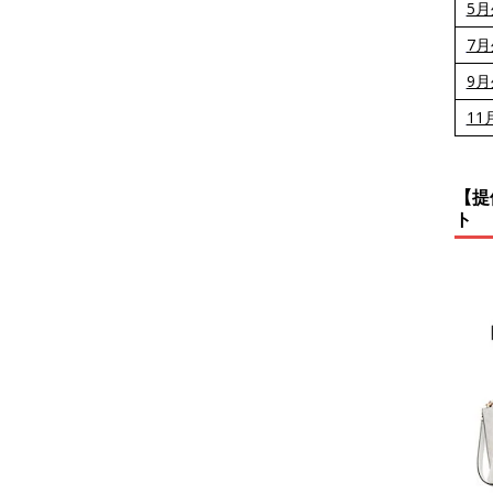
5
7
9
11
【提
ト