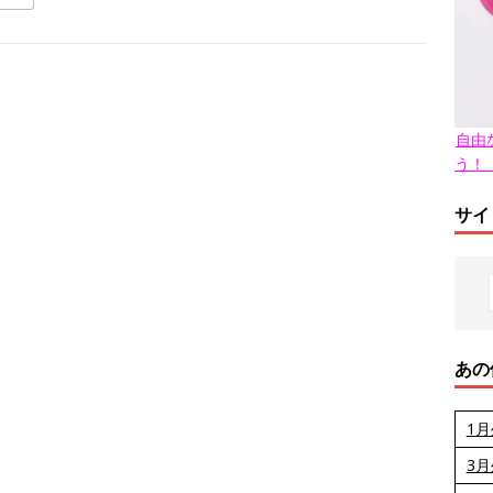
自由
う！
サイ
あの
1
3