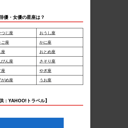
俳優・女優の星座は？
ひつじ座
おうし座
たご座
かに座
し座
おとめ座
んびん座
さそり座
て座
やぎ座
ずがめ座
うお座
供：YAHOO!トラベル】