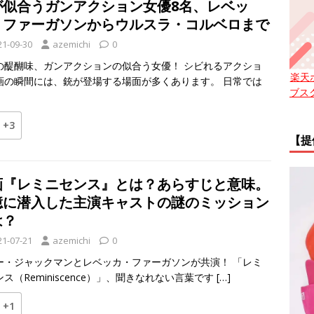
が似合うガンアクション女優8名、レベッ
・ファーガソンからウルスラ・コルベロまで
21-09-30
azemichi
0
の醍醐味、ガンアクションの似合う女優！ シビれるアクショ
楽天
画の瞬間には、銃が登場する場面が多くあります。 日常では
ブス
+3
【提
画『レミニセンス』とは？あらすじと意味。
憶に潜入した主演キャストの謎のミッション
は？
21-07-21
azemichi
0
ー・ジャックマンとレベッカ・ファーガソンが共演！ 「レミ
ス（Reminiscence）」、聞きなれない言葉です
[…]
+1