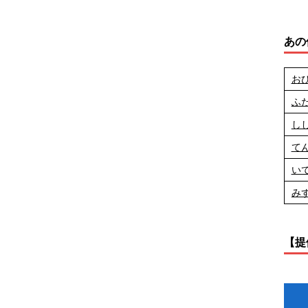
あの
お
ふ
し
て
い
み
【提