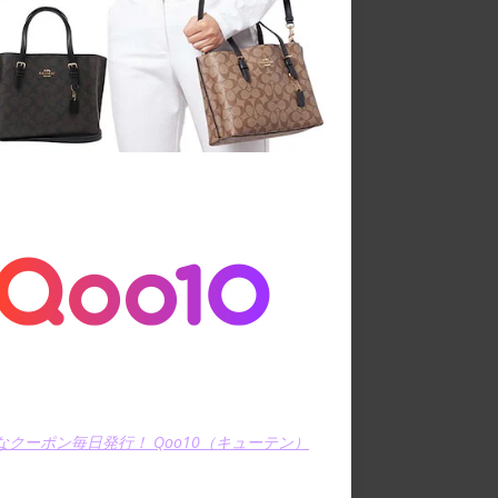
なクーポン毎日発行！ Qoo10（キューテン）