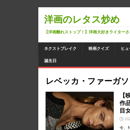
洋画のレタス炒め
【洋画離れストップ！】洋画大好きライターさ
ネクストブレイク
映画クイズ
ヒュ
誕生日
レベッカ・ファーガソ
【
作
目
20
今、