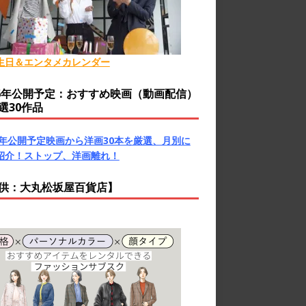
生日＆エンタメカレンダー
26年公開予定：おすすめ映画（動画配信）
選30作品
26年公開予定映画から洋画30本を厳選、月別に
紹介！ストップ、洋画離れ！
供：大丸松坂屋百貨店】