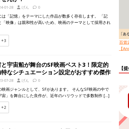
24-01-28
げん
0
には「記憶」をテーマにした作品が数多く存在します。 「記
と「映像」は親和性が高いため、映画のテーマとして採用され
+3
百貨
【Ano
宙と宇宙船が舞台のSF映画ベスト3！限定的
【提
独特なシチュエーション設定がおすすめ傑作
23-07-28
げん
0
の映画ジャンルとして、SFがあります。 そんなSF映画の中で
宇宙」を舞台にした良作が、近年のハリウッドで多数制作
[…]
+2