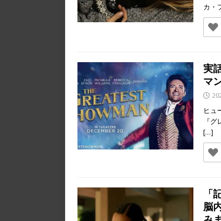
カ・
実
マ
20
ヒュ
『グ
[…]
「
脳
み