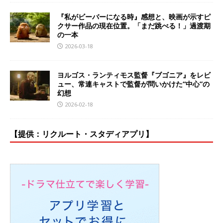
『私がビーバーになる時』感想と、映画が示すピ
クサー作品の現在位置。「まだ跳べる！」過渡期
の一本
2026-03-18
ヨルゴス・ランティモス監督『ブゴニア』をレビ
ュー、常連キャストで監督が問いかけた“中心”の
幻想
2026-02-18
【提供：リクルート・スタディアプリ】