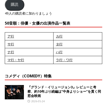
購読
49人の購読者に加わりましょう
50音順：俳優・女優の出演作品一覧表
ア行
カ行
サ行
タ行
ナ行
ハ行
マ行・ヤ行
ラ行・ワ行
コメディ（COMEDY）特集
『グランド・イリュージョン3』レビューと考
察、約10年ぶり続編は“中身よりショー”を貫く同
窓会映画
2026-05-24