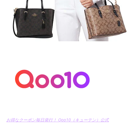
お得なクーポン毎日発行！ Qoo10（キューテン）公式