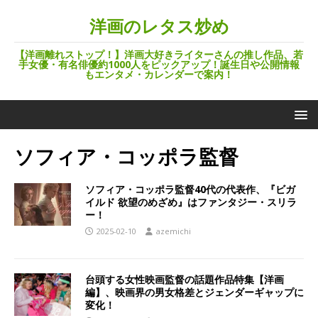
洋画のレタス炒め
【洋画離れストップ！】洋画大好きライターさんの推し作品、若
手女優・有名俳優約1000人をピックアップ！誕生日や公開情報
もエンタメ・カレンダーで案内！
ソフィア・コッポラ監督
ソフィア・コッポラ監督40代の代表作、『ビガ
イルド 欲望のめざめ』はファンタジー・スリラ
ー！
2025-02-10
azemichi
台頭する女性映画監督の話題作品特集【洋画
編】、映画界の男女格差とジェンダーギャップに
変化！