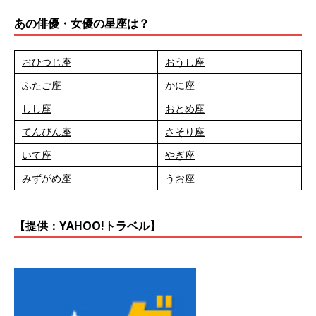
あの俳優・女優の星座は？
おひつじ座
おうし座
ふたご座
かに座
しし座
おとめ座
てんびん座
さそり座
いて座
やぎ座
みずがめ座
うお座
【提供：YAHOO!トラベル】