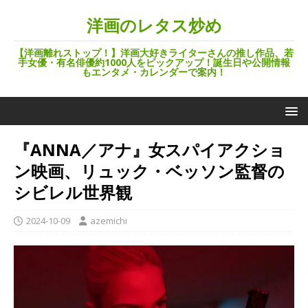
洋画のレタス炒め
【洋画離れストップ！】洋画大好きライターさんの推し作品、若
手女優・有名俳優約1000人をピックアップ！誕生日や公開情報
もエンタメ・カレンダーで案内！
『ANNA／アナ』女スパイアクショ
ン映画、リュック・ベッソン監督の
シビレル世界観
2024-10-09
azemichi