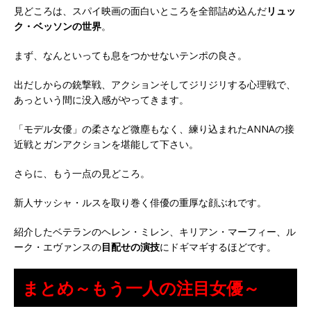
見どころは、スパイ映画の面白いところを全部詰め込んだ
リュッ
ク・ベッソンの世界
。
まず、なんといっても息をつかせないテンポの良さ。
出だしからの銃撃戦、アクションそしてジリジリする心理戦で、
あっという間に没入感がやってきます。
「モデル女優」の柔さなど微塵もなく、練り込まれたANNAの接
近戦とガンアクションを堪能して下さい。
さらに、もう一点の見どころ。
新人サッシャ・ルスを取り巻く俳優の重厚な顔ぶれです。
紹介したベテランのヘレン・ミレン、キリアン・マーフィー、ル
ーク・エヴァンスの
目配せの演技
にドギマギするほどです。
まとめ～もう一人の注目女優～