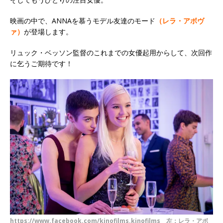
映画の中で、ANNAを慕うモデル友達のモード
（レラ・アボヴ
ァ）
が登場します。
リュック・ベッソン監督のこれまでの女優起用からして、次回作
に乞うご期待です！
https://www.facebook.com/kinofilms.kinofilms 左：レラ・アボ