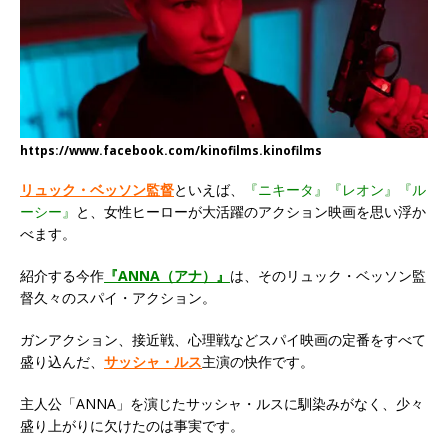
https://www.facebook.com/kinofilms.kinofilms
リュック・ベッソン監督
といえば、
『ニキータ』『レオン』『ル
ーシー』
と、女性ヒーローが大活躍のアクション映画を思い浮か
べます。
紹介する今作
『ANNA（アナ）』
は、そのリュック・ベッソン監
督久々のスパイ・アクション。
ガンアクション、接近戦、心理戦などスパイ映画の定番をすべて
盛り込んだ、
サッシャ・ルス
主演の快作です。
主人公「ANNA」を演じたサッシャ・ルスに馴染みがなく、少々
盛り上がりに欠けたのは事実です。