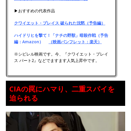
▶おすすめの代表作品
クワイエット・プレイス 破られた沈黙（予告編）
ハイドリヒを撃て！「ナチの野獣」暗殺作戦（予告
編：Amazon）
（映画パンフレット：楽天）
※シビレル映画です。今、『クワイエット・プレイ
ス パート2』などでますます人気上昇中です。
CIAの罠にハマり、二重スパイを
迫られる