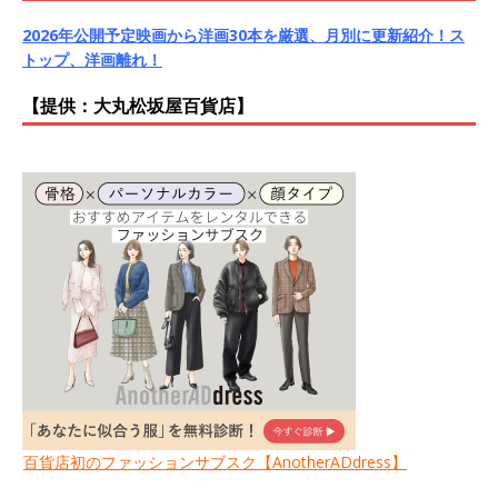
2026年公開予定映画から洋画30本を厳選、月別に更新紹介！ス
トップ、洋画離れ！
【提供：大丸松坂屋百貨店】
百貨店初のファッションサブスク【AnotherADdress】