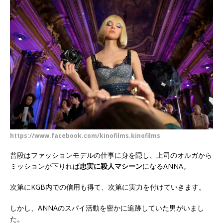
https://www.facebook.com/kinofilms.kinofilms
普段はファッションモデルの仕事に身を隠し、上司のオルガから
ミッションが下りれば
忠実に殺人マシーン
になるANNA。
次第にKGB内での信用も得て、次第に実力を付けていきます。
しかし、ANNAのスパイ活動を密かに追跡していた男がいまし
た。