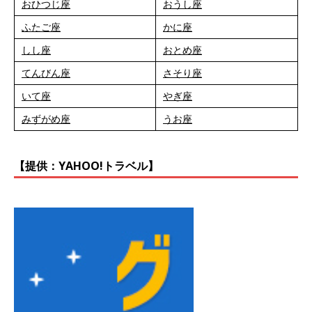
おひつじ座
おうし座
ふたご座
かに座
しし座
おとめ座
てんびん座
さそり座
いて座
やぎ座
みずがめ座
うお座
【提供：YAHOO!トラベル】