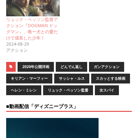
リュック・ベッソン監督ア
クション『DOGMAN ドッ
グマン』、唯一犬との愛だ
けで成長した少年！
2024-08-29
アクション
2020年公開洋画
どんでん返し
ガンアクション
キリアン・マーフィー
サッシャ・ルス
スカッとする映画
ヘレン・ミレン
リュック・ベッソン監督
女スパイ
■動画配信「ディズニープラス」