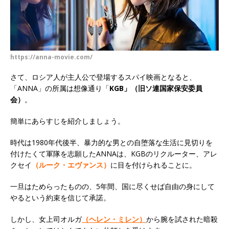
https://anna-movie.com/
さて、ロシア人が主人公で登場するスパイ映画となると、
「ANNA」の所属は想像通り「
KGB」（旧ソ連国家保安委員
会）
。
簡単にあらすじを紹介しましょう。
時代は1980年代後半、暴力的な男との自堕落な生活に見切りを
付けたくて軍隊を志願したANNAは、KGBのリクルーター、アレ
クセイ
（ルーク・エヴァンス）
に目を付けられることに。
一旦はためらったものの、5年間、国に尽くせば自由の身にして
やるという約束を信じて承諾。
しかし、女上司オルガ
（ヘレン・ミレン）
から腕を試された暗殺