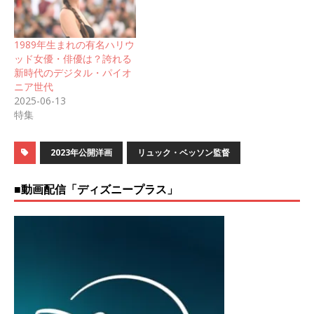
1989年生まれの有名ハリウ
ッド女優・俳優は？誇れる
新時代のデジタル・パイオ
ニア世代
2025-06-13
特集
2023年公開洋画
リュック・ベッソン監督
■動画配信「ディズニープラス」