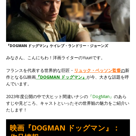
『DOGMAN ドッグマン』ケイレブ・ランドリー・ジョーンズ
みなさん、こんにちわ！洋画ライターのYuuriです。
フランスを代表する世界的な巨匠・
リュック・ベッソン監督
の
新
作となる仏映画
『DOGMAN ドッグマン』
が今、大きな話題を呼
んでいます。
2023年度公開の中で大ヒット間違いナシの
『DogMan』
のあら
すじや見どころ、キャストといったその世界観の魅力をご紹介い
たします！
映画『DOGMAN ドッグマン』：