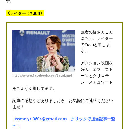
す。
《ライター：
Yuuri》
読者の皆さんこん
にちわ。ライター
のYuuriと申しま
す。
アクション映画を
好み、エマ・スト
ーンとクリステ
https://www.facebook.com/LaLaLand
ン・スチュワート
をこよなく推してます。
記事の感想などありましたら、お気軽にご連絡ください
ませ！
kissme.yr.0604@gmail.com
クリックで担当記事一覧
へ→