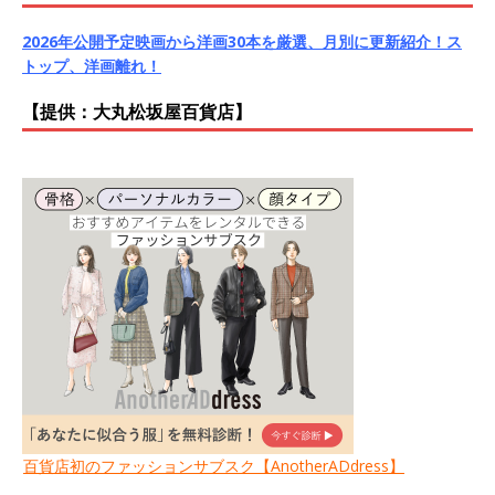
2026年公開予定映画から洋画30本を厳選、月別に更新紹介！ス
トップ、洋画離れ！
【提供：大丸松坂屋百貨店】
百貨店初のファッションサブスク【AnotherADdress】