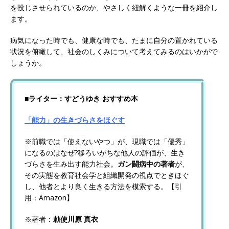
を投じさせられているのか、やさしく紐解くような一冊を紹介し
ます。
病気になった時でも、健康な時でも、たまに自分の置かれている
状況を俯瞰して、社会のしくみについて考えてみるのはいかがで
しょうか。
■ライター：すどうゆき おすすめ本
「能力」の生きづらさをほぐす
※前職では「使えないやつ」が、現職では「優秀」
になるのはなぜ?移ろいがちな他人の評価が、生き
づらさを生み出す能力社会。
ガン闘病中の著者
が、
その実態を教育社会学と組織開発の視点でときほぐ
し、他者とより良く生きる方法を模索する。【引
用：Amazon】
※著者：
勅使川原 真衣