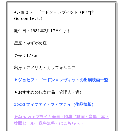
●ジョセフ・ゴードン＝レヴィット（Joseph
Gordon-Levitt）
誕生日：1981年2月17日生まれ
星座：みずがめ座
身長：177㎝
出身：アメリカ・カリフォルニア
▶ジョセフ・ゴードン＝レヴィットの出演映画一覧
▶おすすめの代表作品（管理人・選）
50/50 フィフティ・フィフティ（作品情報）
▶Amazonプライム会員：特典（動画・音楽・本・
物販セール・送料無料）はこちらへ→