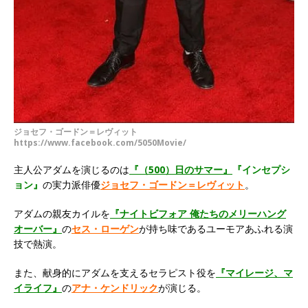
ジョセフ・ゴードン＝レヴィット
https://www.facebook.com/5050Movie/
主人公アダムを演じるのは
『（500）日のサマー』
『インセプシ
ョン』
の実力派俳優
ジョセフ・ゴードン＝レヴィット
。
アダムの親友カイルを
『ナイトビフォア 俺たちのメリーハング
オーバー』
の
セス・ローゲン
が持ち味であるユーモアあふれる演
技で熱演。
また、
献身的にアダムを支えるセラピスト役を
『マイレージ、マ
イライフ』
の
アナ・ケンドリック
が演じる。