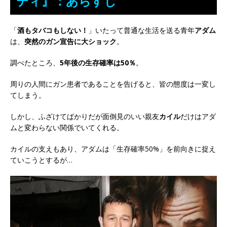
ティ』：あらすじ
「
酒もタバコもしない！
」いたって普通な生活を送る青年
アダム
は、
突然のガン宣告に大ショック
。
調べたところ、
5年後の生存確率は50％
。
周りの人間にガン患者であることを告げると、皆の態度は一変し
てしまう。
しかし、ふざけてばかりだが面倒見のいい親友
カイル
だけはアダ
ムと変わらない関係でいてくれる。
カイルの支えもあり、アダムは「生存確率50%」を前向きに捉え
ていこうとするが…