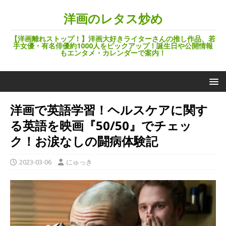
洋画のレタス炒め
【洋画離れストップ！】洋画大好きライターさんの推し作品、若
手女優・有名俳優約1000人をピックアップ！誕生日や公開情報
もエンタメ・カレンダーで案内！
洋画で英語学習！ヘルスケアに関す
る英語を映画『50/50』でチェッ
ク！お涙なしの闘病体験記
2023-03-06
にゅっき