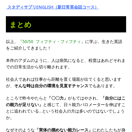
スタディサプリENGLISH（新日常英会話コース）
まとめ
以上、
『50/50 フィフティ・フィフティ』
に学ぶ、生きた英語
をご紹介してきました！
本作のアダムのように、人は病気になると、程度はあれどそれま
での日常生活から切り離されます。
社会人であれば仕事から距離を置く場面が出てくると思います
が、
そんな時は自分の環境を見直すチャンス
でもあります。
ところで昨今やたらと
「〇〇力」
がもてはやされ、
「自分にはこ
の能力が足りない」
と感じて、日々能力パロメーターを伸ばすこ
とに追われている…という社会人の方は多いのではないでしょう
か。
なぜそのような
「
実体の掴めない能力レース」
にわたしたちが身