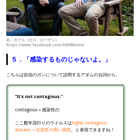
右：カイル（セス・ローゲン）
https://www.facebook.com/5050Movie/
５．「感染するものじゃないよ。」
こちらは自信のガンについて説明するアダムの台詞から。
“It’s not contagious.”
contagious＝感染性の
ここ数年流行りのウイルスは
highly contagious
disease ＝伝染性の高い病気
、と表現できますね！