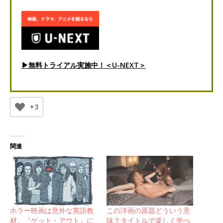
▶無料トライアル実施中！＜U-NEXT＞
+3
関連
ホラー映画は意外な英語教
この洋画の原題どういう意
材。『ゲット・アウト』に
味？タイトルで楽しく学べ