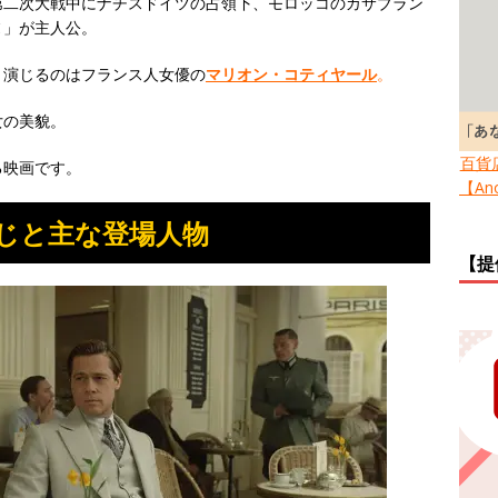
第二次大戦中にナチスドイツの占領下、モロッコのカサブラン
ヌ」が主人公。
。演じるのはフランス人女優の
マリオン・コティヤール
。
女の美貌。
百貨
る映画です。
【Ano
じと主な登場人物
【提