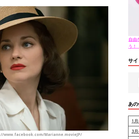
自由
う！
サイ
あの
1
3
.facebook.com/Marianne.movieJP/