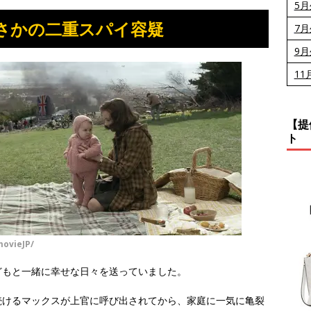
5
さかの二重スパイ容疑
7
9
11
【提
ト
ovieJP/
どもと一緒に幸せな日々を送っていました。
続けるマックスが上官に呼び出されてから、家庭に一気に亀裂