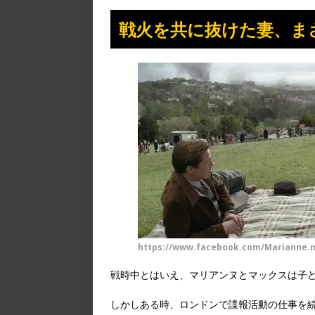
戦火を共に抜けた妻、ま
https://www.facebook.com/Marianne.m
戦時中とはいえ、マリアンヌとマックスは子
しかしある時、ロンドンで諜報活動の仕事を