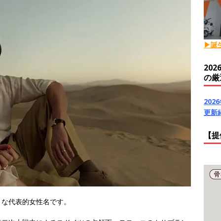
▶誕
20
の厳
20
更新
【提
うな代表的女性名です。