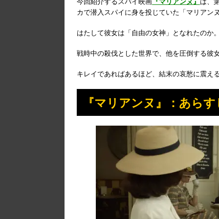
今回紹介するスパイ映画
『マリアンヌ』
は、
カで潜入スパイに身を投じていた「マリアン
はたして彼女は「自由の女神」となれたのか
戦時中の殺伐とした世界で、他を圧倒する彼
キレイであればあるほど、結末の哀愁に震え
『マリアンヌ』：あらす