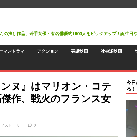
んの推し作品、若手女優・有名俳優約1000人をピックアップ！誕生日
ーマンドラマ
アクション
実話映画
社会派映画
アンヌ』はマリオン・コテ
今日
る！
高傑作、戦火のフランス女
ラブストーリー
0