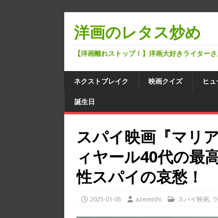
洋画のレタス炒め
【洋画離れストップ！】洋画大好きライターさ
ネクストブレイク
映画クイズ
ヒュ
誕生日
スパイ映画『マリ
ィヤール40代の最
性スパイの哀愁！
2025-01-05
azemichi
スパイ映画
,