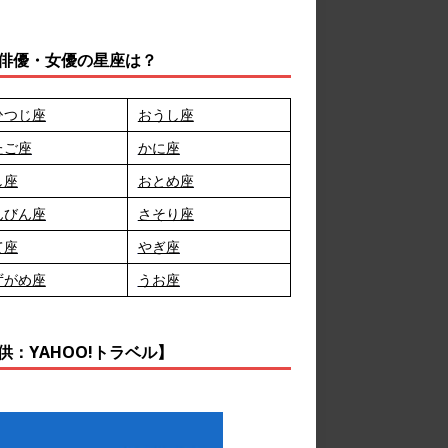
俳優・女優の星座は？
ひつじ座
おうし座
たご座
かに座
し座
おとめ座
んびん座
さそり座
て座
やぎ座
ずがめ座
うお座
供：YAHOO!トラベル】