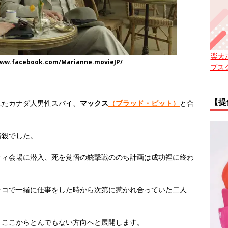
楽天
acebook.com/Marianne.movieJP/
ブス
【提
れたカナダ人男性スパイ、
マックス
（ブラッド・ピット）
と合
暗殺でした。
ティ会場に潜入、死を覚悟の銃撃戦ののち計画は成功裡に終わ
ッコで一緒に仕事をした時から次第に惹かれ合っていた二人
、ここからとんでもない方向へと展開します。