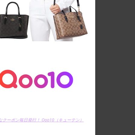
なクーポン毎日発行！ Qoo10（キューテン）