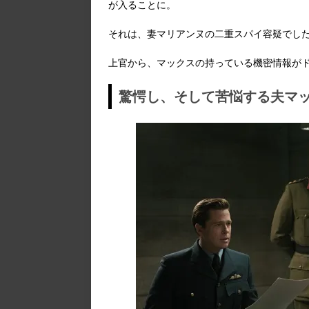
が入ることに。
それは、妻マリアンヌの二重スパイ容疑でし
上官から、マックスの持っている機密情報が
驚愕し、そして苦悩する夫マ