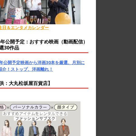
生日＆エンタメカレンダー
26年公開予定：おすすめ映画（動画配信）
選30作品
26年公開予定映画から洋画30本を厳選、月別に
紹介！ストップ、洋画離れ！
供：大丸松坂屋百貨店】