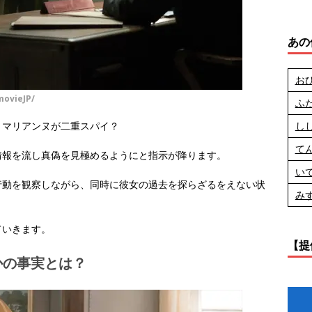
あの
お
ovieJP/
ふ
し
きマリアンヌが二重スパイ？
て
情報を流し真偽を見極めるようにと指示が降ります。
い
行動を観察しながら、同時に彼女の過去を探らざるをえない状
み
ていきます。
【提
かの事実とは？