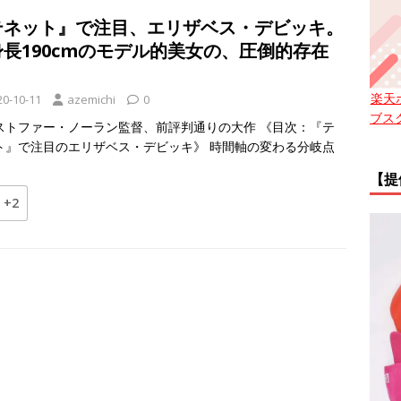
テネット』で注目、エリザベス・デビッキ。
身長190cmのモデル的美女の、圧倒的存在
！
楽天
20-10-11
azemichi
0
ブス
ストファー・ノーラン監督、前評判通りの大作 《目次：『テ
ト』で注目のエリザベス・デビッキ》 時間軸の変わる分岐点
【提
+2