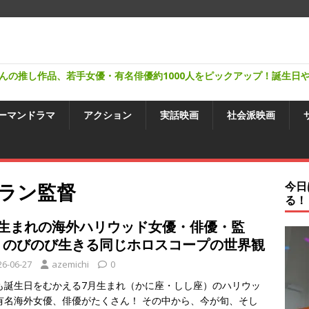
んの推し作品、若手女優・有名俳優約1000人をピックアップ！誕生日
ーマンドラマ
アクション
実話映画
社会派映画
ラン監督
今日
る！
月生まれの海外ハリウッド女優・俳優・監
、のびのび生きる同じホロスコープの世界観
26-06-27
azemichi
0
も誕生日をむかえる7月生まれ（かに座・しし座）のハリウッ
有名海外女優、俳優がたくさん！ その中から、今が旬、そし