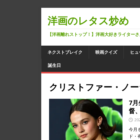
洋画のレタス炒め
【洋画離れストップ！】洋画大好きライターさ
ネクストブレイク
映画クイズ
ヒュ
誕生日
クリストファー・ノー
7
督
20
今月
ド・