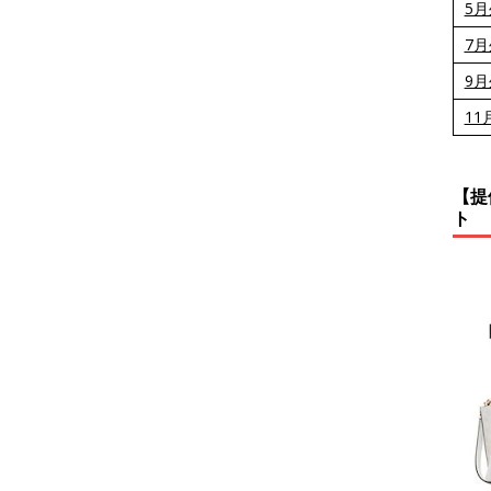
5
7
9
11
【提
ト