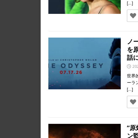
[…]
ノ
を
話
20
世界
ーラ
[…]
”
ン