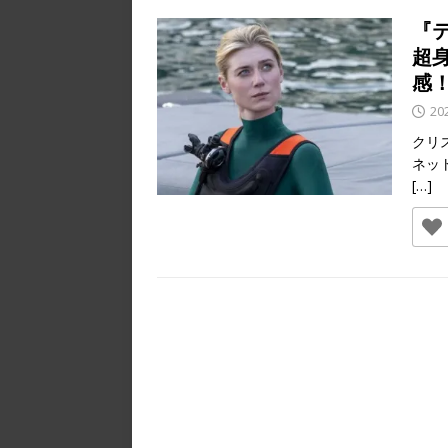
『
超
感
20
クリ
ネッ
[…]