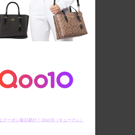
なクーポン毎日発行！ Qoo10（キューテン）