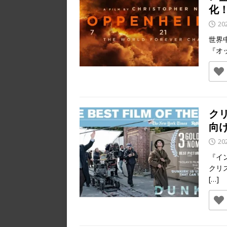
化
20
世界
『オッ
ク
向
20
『イ
クリ
[…]