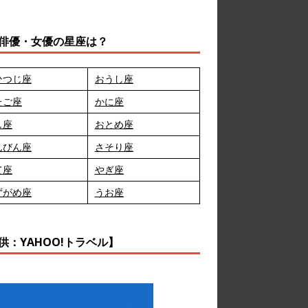
俳優・女優の星座は？
ひつじ座
おうし座
たご座
かに座
し座
おとめ座
んびん座
さそり座
て座
やぎ座
ずがめ座
うお座
供：YAHOO!トラベル】