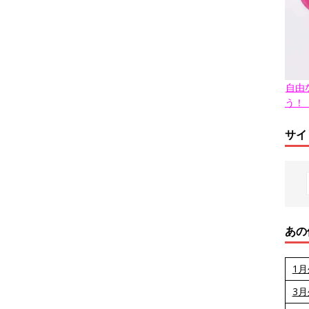
自由
う！
サイ
あの
1
3