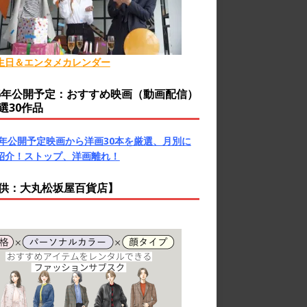
生日＆エンタメカレンダー
26年公開予定：おすすめ映画（動画配信）
選30作品
26年公開予定映画から洋画30本を厳選、月別に
紹介！ストップ、洋画離れ！
供：大丸松坂屋百貨店】