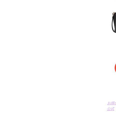
お得
公式