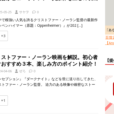
！
25-05-25
サヤヲ
0
中で根強い人気を誇るクリストファー・ノーラン監督の最新作
ペンハイマー（原題：Oppenheimer）』が202
[…]
+3
百貨
【Ano
リストファー・ノーラン映画を解説。初心者
【提
けおすすめ３本、楽しみ方のポイント紹介！
24-04-06
ぜろ
0
ンセプション』『ダークナイト』などを世に送り出してきた、
ストファー・ノーラン監督。 迫力のある映像や緻密なストー
+1