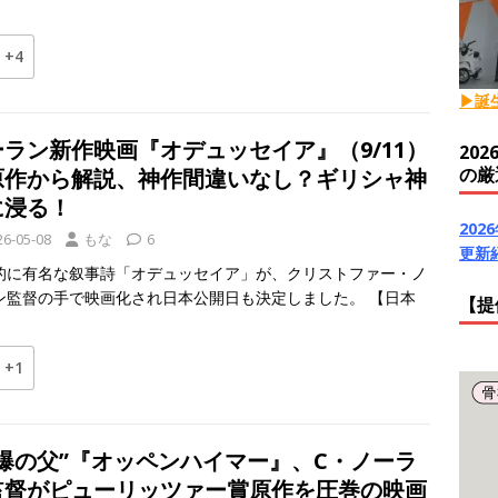
+4
▶誕
ーラン新作映画『オデュッセイア』（9/11）
20
の厳
原作から解説、神作間違いなし？ギリシャ神
に浸る！
20
26-05-08
もな
6
更新
的に有名な叙事詩「オデュッセイア」が、クリストファー・ノ
ン監督の手で映画化され日本公開日も決定しました。 【日本
【提
+1
原爆の父”『オッペンハイマー』、C・ノーラ
監督がピューリッツァー賞原作を圧巻の映画