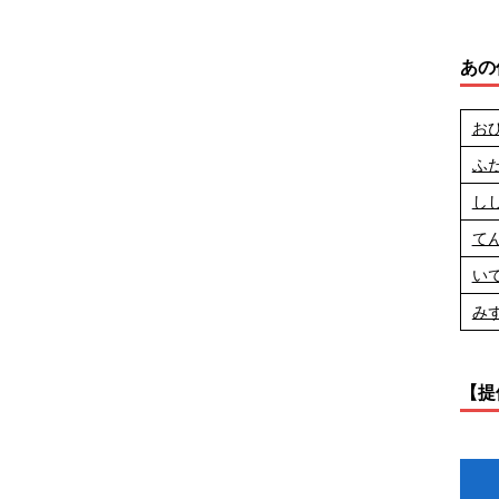
あの
お
ふ
し
て
い
み
【提