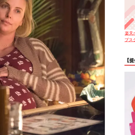
楽天
ブス
【提