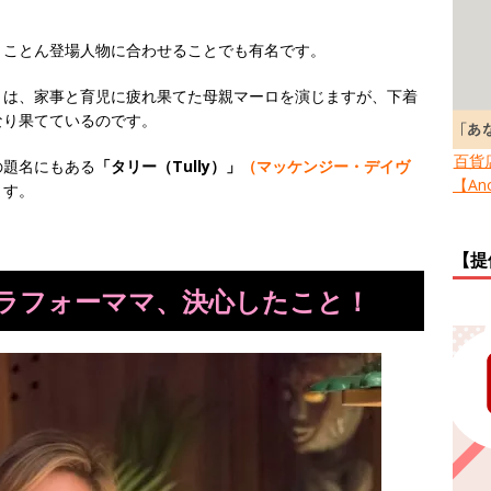
とことん登場人物に合わせることでも有名です。
』
は、家事と育児に疲れ果てた母親マーロを演じますが、下着
なり果てているのです。
百貨
の題名にもある
「タリー（Tully）」
（マッケンジー・デイヴ
【Ano
ます。
【提
ラフォーママ、決心したこと！