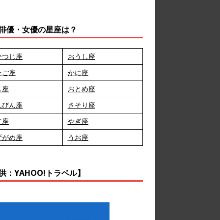
俳優・女優の星座は？
ひつじ座
おうし座
たご座
かに座
し座
おとめ座
んびん座
さそり座
て座
やぎ座
ずがめ座
うお座
供：YAHOO!トラベル】