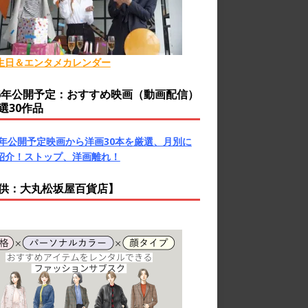
生日＆エンタメカレンダー
26年公開予定：おすすめ映画（動画配信）
選30作品
26年公開予定映画から洋画30本を厳選、月別に
紹介！ストップ、洋画離れ！
供：大丸松坂屋百貨店】