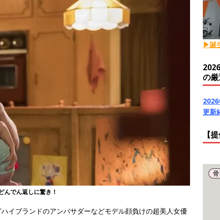
▶誕
20
の厳
20
更新
【提
どんでん返しに驚き！
どハイブランドのアンバサダーなどモデル顔負けの超美人女優