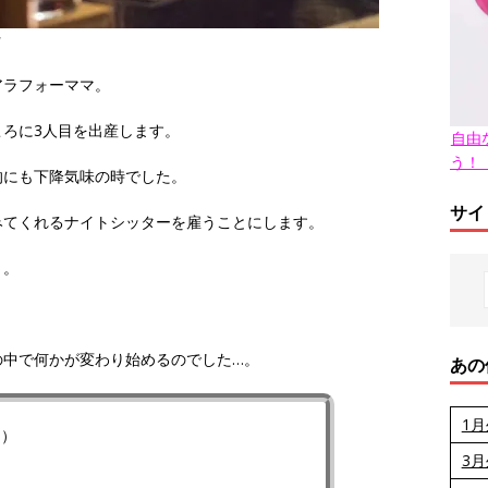
/
アラフォーママ。
ろに3人目を出産します。
自由
う！
的にも下降気味の時でした。
サイ
みてくれるナイトシッターを雇うことにします。
」
。
の中で何かが変わり始めるのでした…。
あの
1
n）
3