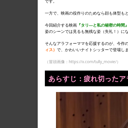
です。
一方で、映画の役作りのためなら顔も体型も
今回紹介する映画
『タリ―と私の秘密の時間
姿のシーンでは見るも無残な姿（失礼！）に
そんなアラフォーママを応援するのが、今作
ィス）
で、かわいいナイトシッターで登場し
（冒頭画像：https://x.com/tully_movie/）
あらすじ：疲れ切ったア