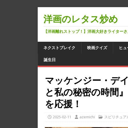
洋画のレタス炒め
【洋画離れストップ！】洋画大好きライターさ
ネクストブレイク
映画クイズ
ヒュ
誕生日
マッケンジー・デ
と私の秘密の時間
を応援！
2025-02-11
azemichi
スピリチュア