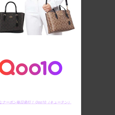
なクーポン毎日発行！ Qoo10（キューテン）