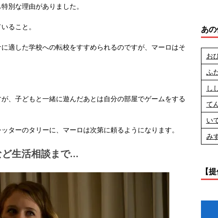
も特別な理由がありました。
ていること。
あの
ナに適した学校への転校をすすめられるのですが、マーロはそ
お
ふ
し
すが、子どもと一緒に遊んだあとは自分の部屋でゲームをする
て
い
シッターのタリーに、マーロは次第に頼るようになります。
み
など生活相談まで…
【提