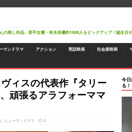
んの推し作品、若手女優・有名俳優約1000人をピックアップ！誕生日
ーマンドラマ
アクション
実話映画
社会派映画
イヴィスの代表作『タリー
今日
る！
』、頑張るアラフォーママ
ル
,
ヒューマンドラマ
0