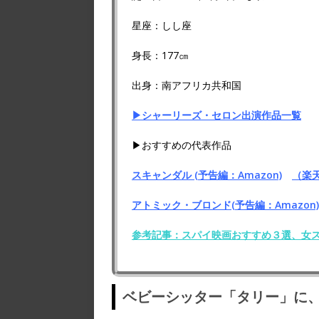
星座：しし座
身長：177㎝
出身：南アフリカ共和国
▶シャーリーズ・セロン出演作品一覧
▶おすすめの代表作品
スキャンダル (予告編：Amazon)
（楽
アトミック・ブロンド(予告編：Amazon)
参考記事：スパイ映画おすすめ３選、女
ベビーシッター「タリー」に