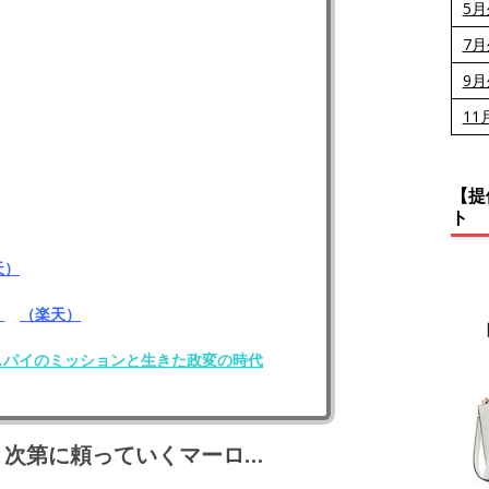
5
7
9
11
【提
ト
天）
（楽天）
スパイのミッションと生きた政変の時代
、次第に頼っていくマーロ…