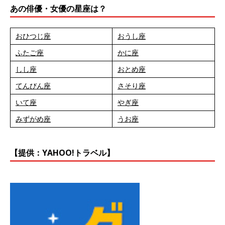
あの俳優・女優の星座は？
おひつじ座
おうし座
ふたご座
かに座
しし座
おとめ座
てんびん座
さそり座
いて座
やぎ座
みずがめ座
うお座
【提供：YAHOO!トラベル】