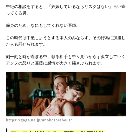
中絶の相談をすると、「妊娠しているならリスクはない」言い寄
ってくる男。
保身のため、なにもしてくれない医師。
この時代は中絶しようとする本人のみならず、その行為に加担し
た人も罰せられます。
刻一刻と時が過ぎる中、頼る相手も中々見つからず孤立していく
アンヌの怒りと葛藤に感情が大きく揺さぶられます。
https://gaga.ne.jp/anokoto/about/