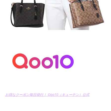
お得なクーポン毎日発行！ Qoo10（キューテン）公式