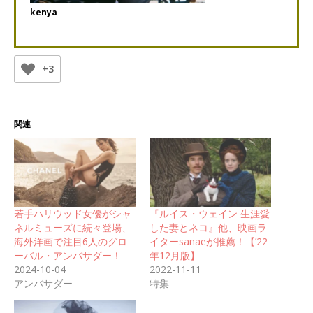
kenya
+3
関連
若手ハリウッド女優がシャ
『ルイス・ウェイン 生涯愛
ネルミューズに続々登場、
した妻とネコ』他、映画ラ
海外洋画で注目6人のグロ
イターsanaeが推薦！【’22
ーバル・アンバサダー！
年12月版】
2024-10-04
2022-11-11
アンバサダー
特集