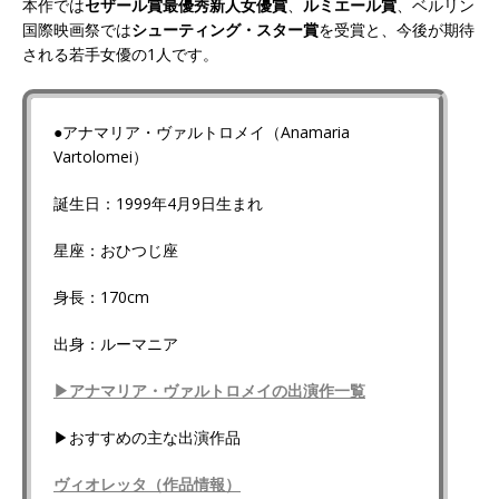
本作では
セザール賞最優秀新人女優賞
、
ルミエール賞
、ベルリン
国際映画祭では
シューティング・スター賞
を受賞と、今後が期待
される若手女優の1人です。
●アナマリア・ヴァルトロメイ（Anamaria
Vartolomei）
誕生日：1999年4月9日生まれ
星座：おひつじ座
身長：170cm
出身：ルーマニア
▶アナマリア・ヴァルトロメイの出演作一覧
▶おすすめの主な出演作品
ヴィオレッタ（作品情報）