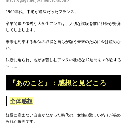
https://gaga.ne.jp/anokoto/about/
1960年代、中絶が違法だったフランス。
卒業間際の優秀な大学生アンヌは、大切な試験を前に妊娠が発覚
してしまします。
未来を約束する学位の取得と自らが願う未来のために今は産めな
い。
決断に迫られ、もがき苦しむアンヌの壮絶な12週間を＜体験する
＞……。
『あのこと』：感想と見どころ
全体感想
妊婦に産まない自由がなかった時代の、女性の激しい怒りが秘め
られた映画です。