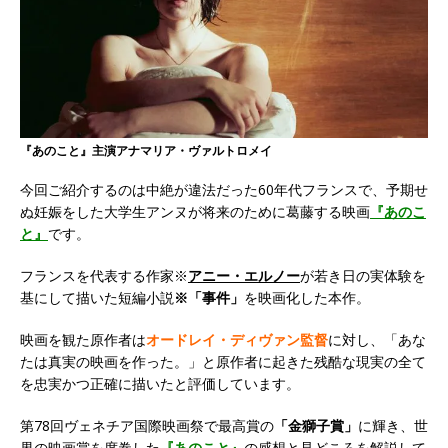
『あのこと』主演アナマリア・ヴァルトロメイ
今回ご紹介するのは中絶が違法だった60年代フランスで、予期せ
ぬ妊娠をした大学生アンヌが将来のために葛藤する映画
『あのこ
と』
です。
フランスを代表する作家※
アニー・エルノー
が若き日の実体験を
基にして描いた短編小説
※「事件」
を映画化した本作。
映画を観た原作者は
オードレイ・ディヴァン監督
に対し、「あな
たは真実の映画を作った。」と原作者に起きた残酷な現実の全て
を忠実かつ正確に描いたと評価しています。
第78回ヴェネチア国際映画祭で最高賞の
「金獅子賞」
に輝き、世
界の映画賞を席巻した
『あのこと』
の感想と見どころを解説して