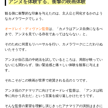
アンヌを体験する、衝撃の映画体験
観る側に衝撃的な印象を与えたのは、主人公と同化するかのよう
なカメラワークでしょう。
オードレイ・ディヴァン監督
は、「カメラはアンヌ自身になるべ
きで、アンヌを見ている存在であってはならない」と。
そのために何度もリハーサルを行い、カメラワークにこだわりぬ
いたそうです。
アンヌが自己流の中絶法を試しているところは、局部が映ってい
ないにも関わらず、強い緊迫感と痛々しい体験を観客に与えま
す。
それこそがこの映画が世界で絶賛される点の１つです。
アンヌ役のアナマリアに向けてオードレイ監督は、「アンヌは戦
争に向かう兵士だ」という言葉を繰り返しかけたそうです。
そんな監督の要望を理解し演じきったアナマリアの演技はまさに