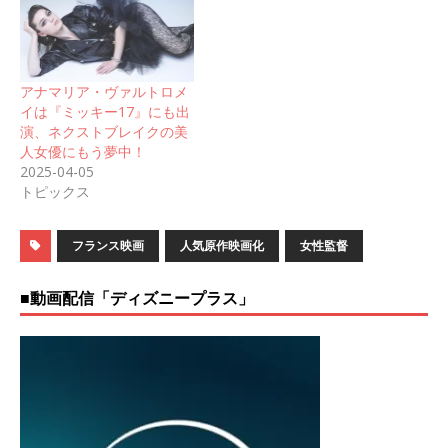
アナマリア・ヴァルトロメ
イは『ミッキー17』にも出
演、ネクストブレイクの美
人女優にもう夢中！
2025-04-05
トピックス
フランス映画
人気原作映画化
女性監督
■動画配信「ディズニープラス」