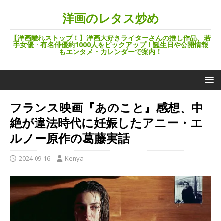
洋画のレタス炒め
【洋画離れストップ！】洋画大好きライターさんの推し作品、若
手女優・有名俳優約1000人をピックアップ！誕生日や公開情報
もエンタメ・カレンダーで案内！
フランス映画『あのこと』感想、中
絶が違法時代に妊娠したアニー・エ
ルノー原作の葛藤実話
2024-09-16
Kenya