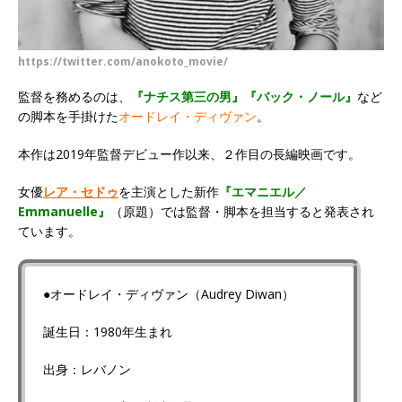
https://twitter.com/anokoto_movie/
監督を務めるのは、
『ナチス第三の男』
『バック・ノール』
など
の脚本を手掛けた
オードレイ・ディヴァン
。
本作は2019年監督デビュー作以来、２作目の長編映画です。
女優
レア・セドゥ
を主演とした新作
『エマニエル／
Emmanuelle』
（原題）では監督・脚本を担当すると発表され
ています。
●オードレイ・ディヴァン（Audrey Diwan）
誕生日：1980年生まれ
出身：レバノン