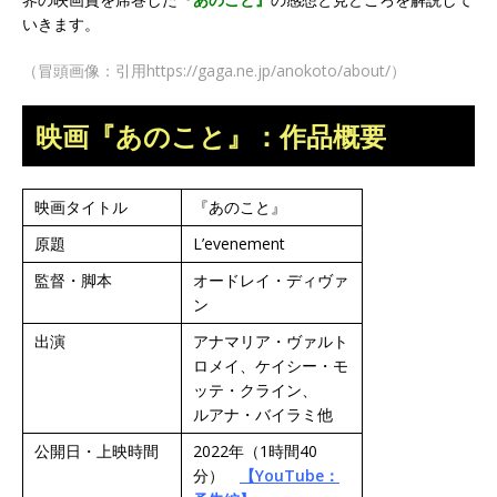
いきます。
（冒頭画像：引用https://gaga.ne.jp/anokoto/about/）
映画『あのこと』：作品概要
映画タイトル
『あのこと』
原題
L’evenement
監督・脚本
オードレイ・ディヴァ
ン
出演
アナマリア・ヴァルト
ロメイ、ケイシー・モ
ッテ・クライン、
ルアナ・バイラミ他
公開日・上映時間
2022年（1時間40
分）
【YouTube：