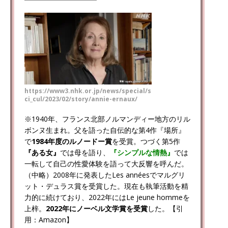
https://www3.nhk.or.jp/news/special/s
ci_cul/2023/02/story/annie-ernaux/
※1940年、フランス北部ノルマンディー地方のリル
ボンヌ生まれ。父を語った自伝的な第4作
『場所』
で
1984年度のルノードー賞
を受賞。つづく第5作
『ある女』
では母を語り、
『シンプルな情熱』
では
一転して自己の性愛体験を語って大反響を呼んだ。
（中略）2008年に発表したLes annéesでマルグリ
ット・デュラス賞を受賞した。現在も執筆活動を精
力的に続けており、2022年にはLe jeune hommeを
上梓。
2022年にノーベル文学賞を受賞
した。【引
用：Amazon】