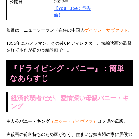
公開日
2022年
【YouTube：予告
編】
監督は、ニュージーランド在住の中国人
ゲイソン・サヴァット
。
1995年にカメラマン、その後CMディレクター、短編映画の監督
を経て本作が初の長編映画です。
『ドライビング・バニー』：簡単
なあらすじ
経済的弱者だが、愛情深い母親バニー・キ
ング
主人公
バニー・キング
（エシー・デイヴィス）
は２児の母親。
夫殺害の前科持ちのため家がなく、住まいは妹夫婦の家に居候の