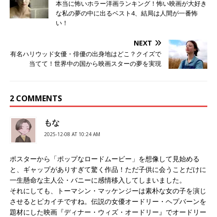
本当に怖いホラー洋画ランキング！怖い映画が大好き
な私の夢の中に出るベスト4、結局は人間が一番怖
い！
NEXT
有名ハリウッド女優・俳優の出身地はどこ？クイズで
当てて！世界中の国から映画スターの夢を実現
2 COMMENTS
もな
2025-12-08 AT 10:24 AM
ポスターから「ポップなロードムービー」を想像して見始める
と、ギャップがありすぎて驚く作品！ただ子供に会うことだけに
一生懸命な主人公・バニーに感情移入してしまいました。
それにしても、トーマシン・マッケンジーは素朴な女の子を演じ
させるとピカイチですね。伝説の女優オードリー・ヘプバーンを
題材にした映画『ディナー・ウィズ・オードリー』でオードリー