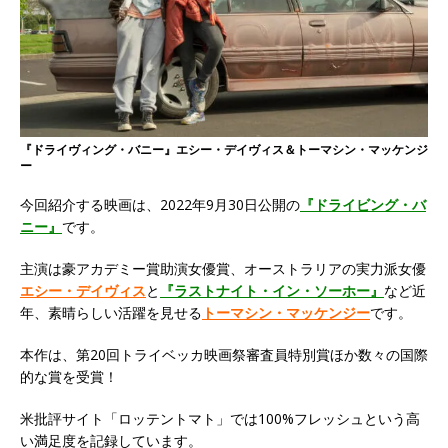
『ドライヴィング・バニー』エシー・デイヴィス＆トーマシン・マッケンジ
ー
今回紹介する映画は、2022年9月30日公開の
『ドライビング・バ
ニー』
です。
主演は豪アカデミー賞助演女優賞、オーストラリアの実力派女優
エシー・デイヴィス
と
『ラストナイト・イン・ソーホー』
など近
年、素晴らしい活躍を見せる
トーマシン・マッケンジー
です。
本作は、第20回トライベッカ映画祭審査員特別賞ほか数々の国際
的な賞を受賞！
米批評サイト「ロッテントマト」では100%フレッシュという高
い満足度を記録しています。