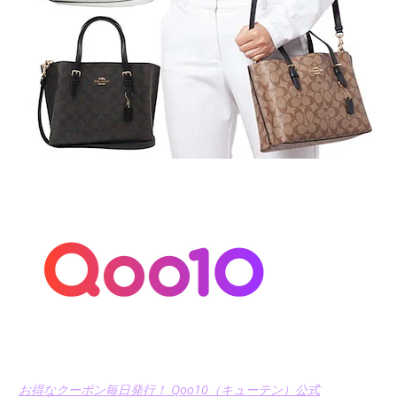
お得なクーポン毎日発行！ Qoo10（キューテン）公式