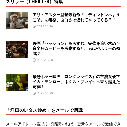
スリラー（THRILLER）特集
アリ・アスター監督最新作『エディントンへよう
こそ』を考察、面白さは遅れてやってくる？！
2026-01-10
映画『セッション』あらすじ、完璧を追い求めた
音楽狂ムービーを考察すると、もはやホラーの領
域？
2025-07-30
最恐ホラー映画『ロングレッグス』の主演女優マ
イカ・モンロー、ネクストブレイクへ乗り越えた
葛藤！
2025-05-29
「洋画のレタス炒め」をメールで購読
メールアドレスを記入して購読すれば、更新をメールで受信でき