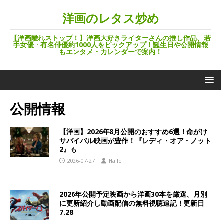
洋画のレタス炒め
【洋画離れストップ！】洋画大好きライターさんの推し作品、若
手女優・有名俳優約1000人をピックアップ！誕生日や公開情報
もエンタメ・カレンダーで案内！
公開情報
【洋画】2026年8月公開のおすすめ6選！命がけ
サバイバル映画が豊作！『レディ・オア・ノット
2』も
2026-07-27
Halle
2026年公開予定映画から洋画30本を厳選、月別
に更新紹介し動画配信の無料視聴追記！更新日
7.28