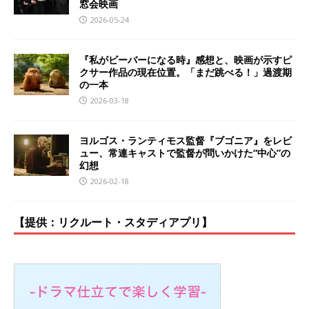
窓会映画
2026-05-24
『私がビーバーになる時』感想と、映画が示すピ
クサー作品の現在位置。「まだ跳べる！」過渡期
の一本
2026-03-18
ヨルゴス・ランティモス監督『ブゴニア』をレビ
ュー、常連キャストで監督が問いかけた“中心”の
幻想
2026-02-18
【提供：リクルート・スタディアプリ】