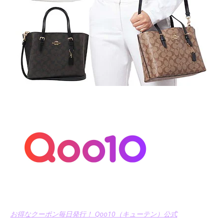
お得なクーポン毎日発行！ Qoo10（キューテン）公式