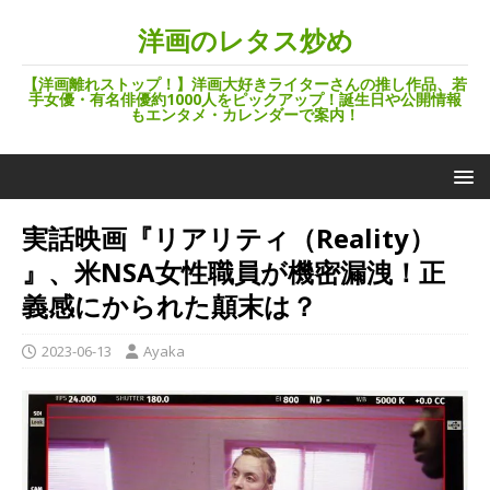
洋画のレタス炒め
【洋画離れストップ！】洋画大好きライターさんの推し作品、若
手女優・有名俳優約1000人をピックアップ！誕生日や公開情報
もエンタメ・カレンダーで案内！
実話映画『リアリティ（Reality）
』、米NSA女性職員が機密漏洩！正
義感にかられた顛末は？
2023-06-13
Ayaka