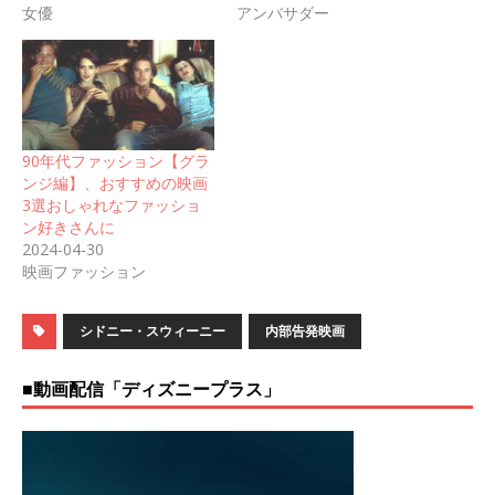
女優
アンバサダー
90年代ファッション【グラ
ンジ編】、おすすめの映画
3選おしゃれなファッショ
ン好きさんに
2024-04-30
映画ファッション
シドニー・スウィーニー
内部告発映画
■動画配信「ディズニープラス」