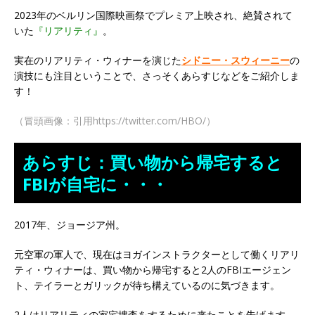
2023年のベルリン国際映画祭でプレミア上映され、絶賛されて
いた
『リアリティ』
。
実在のリアリティ・ウィナーを演じた
シドニー・スウィーニー
の
演技にも注目ということで、さっそくあらすじなどをご紹介しま
す！
（冒頭画像：引用https://twitter.com/HBO/）
あらすじ：買い物から帰宅すると
FBIが自宅に・・・
2017年、ジョージア州。
元空軍の軍人で、現在はヨガインストラクターとして働くリアリ
ティ・ウィナーは、買い物から帰宅すると2人のFBIエージェン
ト、テイラーとガリックが待ち構えているのに気づきます。
2人はリアリティの家宅捜査をするために来たことを告げます。