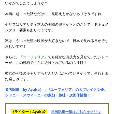
いかがでしたでしょうか？
本当に起こった話なだけに、見応えもかなりありそうですね。
セリフはリアリティ本人の実際の発言からとのことで、ドキュメ
ンタリー要素もありそうです。
私はこういった類の映画が大好きなので、日本で見れる日が待ち
遠しいです！
さらに、
『ユーフォリア』
でも確かな演技力を見せていたシドニ
ーが、この役柄でさらに絶賛されているのも注目！
彼女の今後のキャリアもどんどん広がっていきそうで、それもま
た楽しみです。
参考記事（by Ayaka）：『ユーフォリア』の大ブレイク女優、
シドニー・スウィーニーの素顔・趣味・次回作情報！
《ライター：Ayaka》
担当記事一覧はこちらをクリッ