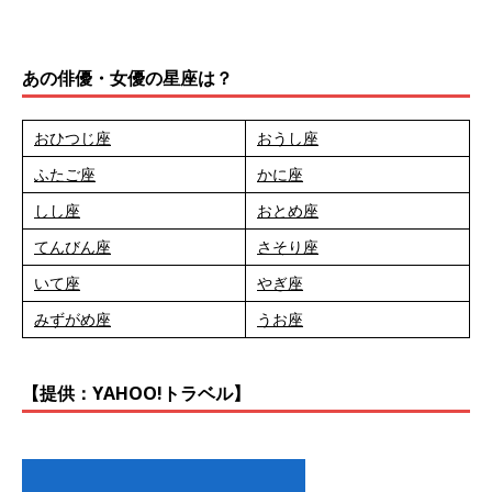
あの俳優・女優の星座は？
おひつじ座
おうし座
ふたご座
かに座
しし座
おとめ座
てんびん座
さそり座
いて座
やぎ座
みずがめ座
うお座
【提供：YAHOO!トラベル】