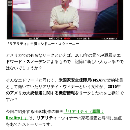
『リアリティ』主演：シドニー・スウィーニー
アメリカでの有名なリークといえば、2013年の元NSA職員※
エ
ドワード・スノーデン
によるもので、記憶に新しい人もいるので
はないでしょうか？
そんなエドワードと同じく、
米国家安全保障局(NSA)
で契約社員
として働いていた
リアリティ・ウィナー
という女性が、
2016年
のアメリカ大統領選に関する機密情報をリーク
したのをご存知で
すか？
今回ご紹介するHBO制作の映画
『リアリティ（原題：
Reality）』
は、
リアリティ・ウィナー
の家宅捜査と尋問に焦点
をあてたストーリーです。