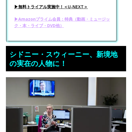
▶無料トライアル実施中！＜U-NEXT＞
▶Amazonプライム会員：特典（動画・ミュージッ
ク・本・ライブ・DVD他）
シドニー・スウィーニー、新境地
の実在の人物に！