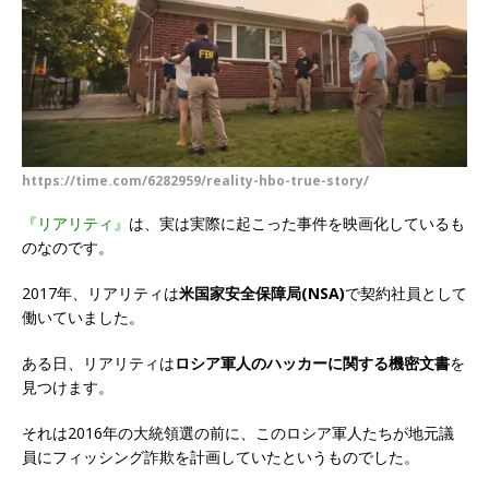
https://time.com/6282959/reality-hbo-true-story/
『リアリティ』
は、実は実際に起こった事件を映画化しているも
のなのです。
2017年、リアリティは
米国家安全保障局(NSA)
で契約社員として
働いていました。
ある日、リアリティは
ロシア軍人のハッカーに関する機密文書
を
見つけます。
それは2016年の大統領選の前に、このロシア軍人たちが地元議
員にフィッシング詐欺を計画していたというものでした。