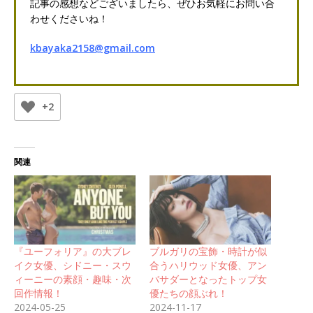
記事の感想などございましたら、ぜひお気軽にお問い合
わせくださいね！
kbayaka2158@gmail.com
+2
関連
『ユーフォリア』の大ブレ
ブルガリの宝飾・時計が似
イク女優、シドニー・スウ
合うハリウッド女優、アン
ィーニーの素顔・趣味・次
バサダーとなったトップ女
回作情報！
優たちの顔ぶれ！
2024-05-25
2024-11-17