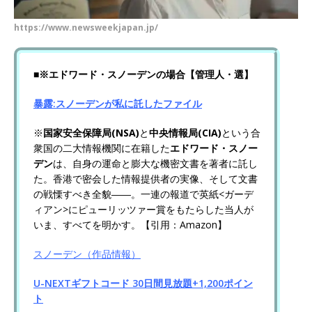
https://www.newsweekjapan.jp/
■※エドワード・スノーデンの場合【管理人・選】
暴露:スノーデンが私に託したファイル
※
国家安全保障局(NSA)
と
中央情報局(CIA)
という合
衆国の二大情報機関に在籍した
エドワード・スノー
デン
は、自身の運命と膨大な機密文書を著者に託し
た。香港で密会した情報提供者の実像、そして文書
の戦慄すべき全貌――。一連の報道で英紙<ガーデ
ィアン>にピューリッツァー賞をもたらした当人が
いま、すべてを明かす。【引用：Amazon】
スノーデン（作品情報）
U-NEXTギフトコード 30日間見放題+1,200ポイン
ト