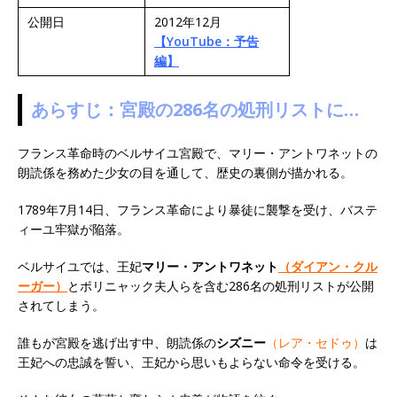
公開日
2012年12月
【YouTube：予告
編】
あらすじ：宮殿の286名の処刑リストに…
フランス革命時のベルサイユ宮殿で、マリー・アントワネットの
朗読係を務めた少女の目を通して、歴史の裏側が描かれる。
1789年7月14日、フランス革命により暴徒に襲撃を受け、バステ
ィーユ牢獄が陥落。
ベルサイユでは、王妃
マリー・アントワネット
（ダイアン・クル
ーガー）
とポリニャック夫人らを含む286名の処刑リストが公開
されてしまう。
誰もが宮殿を逃げ出す中、朗読係の
シズニー
（レア・セドゥ）
は
王妃への忠誠を誓い、王妃から思いもよらない命令を受ける。