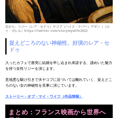
左から、リジー（レア・セドゥ）ヤコブ（ハイス・ナバー）デダン（（ル
イ・ガレル）https://twitter.com/storymywife2022
捉えどころのない神秘性、好演のレア・セ
ドゥ
入ったカフェで唐突に結婚を申し込まれ承諾する、謎めいた魅力
を持つ女性リジーを演じます。
意地悪な駆け引きで夫ヤコブに近づいては離れていく、捉えどこ
ろのない女の神秘性を見事に演じています。
ストーリー・オブ・マイ・ワイフ（作品情報）
まとめ：フランス映画から世界へ