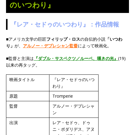
のいつわり』
『レア・セドゥのいつわり』：作品情報
■アメリカ文学の巨匠
フィリップ・ロス
の自伝的小説
「いつわ
り」
が、
アルノー・デプレシャン監督
によって映画化。
■監督と主演は
『ダブル・サスペクツ／ルーベ、嘆きの光』
(19)
以来の再タッグ。
映画タイトル
『レア・セドゥのいつ
わり』
原題
Tromperie
監督
アルノー・デプレシャ
ン
出演
レア・セドゥ、ドゥ
ニ・ポダリデス、アヌ