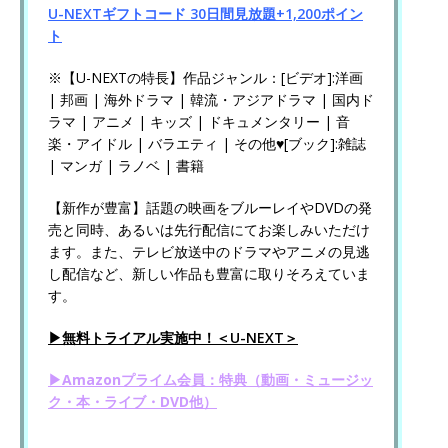
U-NEXTギフトコード 30日間見放題+1,200ポイン
ト
※【U-NEXTの特長】作品ジャンル：[ビデオ]:洋画
| 邦画 | 海外ドラマ | 韓流・アジアドラマ | 国内ド
ラマ | アニメ | キッズ | ドキュメンタリー | 音
楽・アイドル | バラエティ | その他♥[ブック]:雑誌
| マンガ | ラノベ | 書籍
【新作が豊富】話題の映画をブルーレイやDVDの発
売と同時、あるいは先行配信にてお楽しみいただけ
ます。また、テレビ放送中のドラマやアニメの見逃
し配信など、新しい作品も豊富に取りそろえていま
す。
▶無料トライアル実施中！＜U-NEXT＞
▶Amazonプライム会員：特典（動画・ミュージッ
ク・本・ライブ・DVD他）