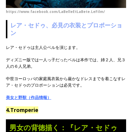
https://www.facebook.com/LaBelleEtLaBete.LeFilm/
レア・セドゥ、必見の衣装とプロポーショ
ン
レア・セドゥは主人公ベルを演じます。
ディズニー版では一人っ子だったベルは本作では、姉２人、兄３
人の６人兄弟。
中世ヨーロッパの家庭風衣装から厳かなドレスまでを着こなすレ
ア・セドゥのプロポーションは必見です。
美女と野獣（作品情報）
4.Tromperie
男女の背徳描く：『レア・セドゥ