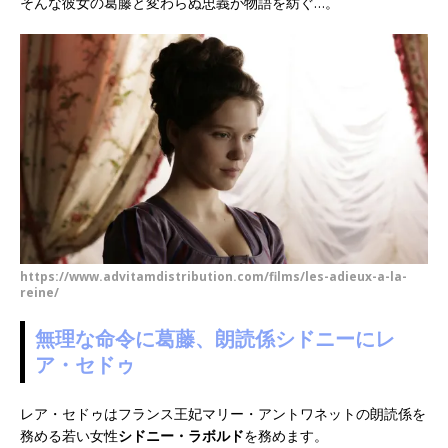
そんな彼女の葛藤と変わらぬ忠義が物語を紡ぐ…。
https://www.advitamdistribution.com/films/les-adieux-a-la-
reine/
無理な命令に葛藤、朗読係シドニーにレ
ア・セドゥ
レア・セドゥはフランス王妃マリー・アントワネットの朗読係を
務める若い女性
シドニー・ラボルド
を務めます。