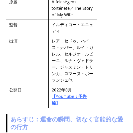
原題
A feleségem
története／The Story
of My Wife
監督
イルディコー・エニェ
ディ
出演
レア・セドゥ、ハイ
ス・ナバー、ルイ・ガ
レル、セルジオ・ルビ
ーニ、ルナ・ヴェドラ
ー、ジャスミン・トリ
ンカ、ロマーヌ・ボー
ランジェ他
公開日
2022年8月
【YouTube：予告
編】
あらすじ：運命の瞬間、切なく官能的な愛
の行方