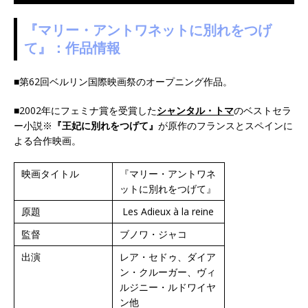
『マリー・アントワネットに別れをつげ
て』：
作品情報
■第62回ベルリン国際映画祭のオープニング作品。
■2002年にフェミナ賞を受賞した
シャンタル・トマ
のベストセラ
ー小説※
『王妃に別れをつげて』
が原作のフランスとスペインに
よる合作映画。
映画タイトル
『マリー・アントワネ
ットに別れをつげて』
原題
Les Adieux à la reine
監督
ブノワ・ジャコ
出演
レア・セドゥ、ダイア
ン・クルーガー、ヴィ
ルジニー・ルドワイヤ
ン他