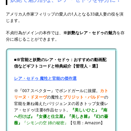
アメリカ人作家フィリップの愛人の1人となる33歳人妻の役を演
じます。
不貞行為がメインの本作では、
※妖艶なレア・セドゥの魅力
を存
分に感じることができます。
■※官能と妖艶のレア・セドゥ：おすすめの動画配
信など
ギフトコードと特典紹介
【管理人・選】
レア・セドゥ 魔性と官能の傑作選
※『007 スペクター』でボンドガールに抜擢。
カト
リーヌ・ドヌーヴ
の魔性と
ブリジット・バルドー
の
官能を兼ね備えたパリジェンヌの若きトップ女優レ
ア・セドゥ!主要6作品セット。
『美しいひと』
『南
へ行けば』
『女優と仕立屋』
『美しき棘』
『幻の薔
薇』
『シモンの空 姉の秘密』
【引用：Amazon】