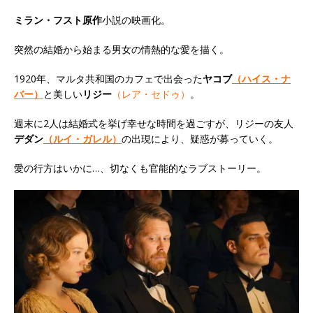
ミラン・フスト原作
小説の映画化。
突然の結婚から始まる男女の情熱的な愛を描く。
1920年、マルタ共和国のカフェで出会った
ヤコブ
（ハイス・ナ
バー）
と美しい
リジー
（レア・セドゥ）
。
週末に2人は結婚式を挙げ幸せな時間を過ごすが、リジーの友人
デダン
（ルイ・ガレル）
の出現により、疑惑が募っていく。
愛の行方はいかに…、切なくも官能的なラブストーリー。