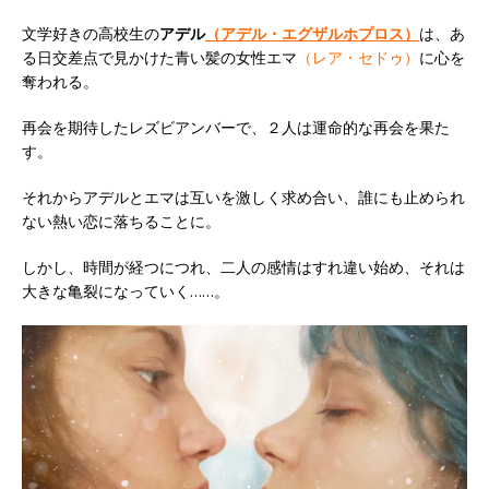
文学好きの高校生の
アデル
（アデル・エグザルホプロス）
は、あ
る日交差点で見かけた青い髪の女性エマ
（レア・セドゥ）
に心を
奪われる。
再会を期待したレズビアンバーで、２人は運命的な再会を果た
す。
それからアデルとエマは互いを激しく求め合い、誰にも止められ
ない熱い恋に落ちることに。
しかし、時間が経つにつれ、二人の感情はすれ違い始め、それは
大きな亀裂になっていく……。