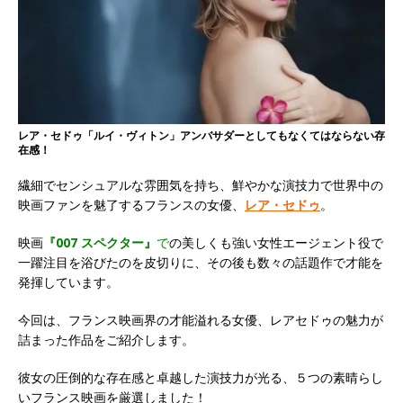
レア・セドゥ「ルイ・ヴィトン」アンバサダーとしてもなくてはならない存
在感！
繊細でセンシュアルな雰囲気を持ち、鮮やかな演技力で世界中の
映画ファンを魅了するフランスの女優、
レア・セドゥ
。
映画
『007
スペクター』
で
の美しくも強い女性エージェント役で
一躍注目を浴びたのを皮切りに、その後も数々の話題作で才能を
発揮しています。
今回は、フランス映画界の才能溢れる女優、レアセドゥの魅力が
詰まった作品をご紹介します。
彼女の圧倒的な存在感と卓越した演技力が光る、５つの素晴らし
いフランス映画を厳選しました！