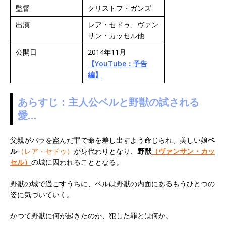
監督
クリストフ・ガンズ
出演
レア・セドゥ、ヴァン
サン・カッセル他
公開日
2014年11月
【YouTube：予告
編】
あらすじ：主人公ベルと野獣の試される
愛…
父親がバラを盗んだ罪で命を差し出すよう命じられ、美しい娘
ベ
ル
（レア・セドゥ）
が身代わりとなり、
野獣
（ヴァンサン・カッ
セル）
の城に囚われることとなる。
野獣の城で過ごすうちに、ベルは野獣の内面にあるもうひとつの
姿に気づいていく。
かつて野獣に何が起きたのか、犯した罪とは何か。