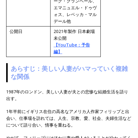
ーク・グランベール、
エマニュエル・ドゥヴ
ォス、レベッカ・マル
デール他
公開日
2021年製作 日本劇場
未公開
【YouTube：予告
編】
あらすじ：美しい人妻がハマっていく複雑
な関係
1987年のロンドン、美しい人妻が夫との悲惨な結婚生活を語り
出す。
1年半前にイギリス在住の高名なアメリカ人作家フィリップと出
会い、仕事場を訪れては、人生、宗教、愛、社会、夫婦生活など
について語り合い、情事を重ねる。
やがて、フィリップにはほかに妻や愛人がいることが分かってく