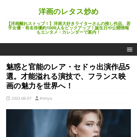
洋画のレタス炒め
【洋画離れストップ！】洋画大好きライターさんの推し作品、若
手女優・有名俳優約1000人をピックアップ！誕生日や公開情報
もエンタメ・カレンダーで案内！
魅惑と官能のレア・セドゥ出演作品5
選。才能溢れる演技で、フランス映
画の魅力を世界へ！
2023-06-07
Kenya