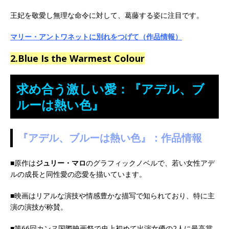
王妃を敬愛し無理な命令に対して、葛藤する姿に注目です。
マリー・アントワネットに別れをつげて（作品情報）
2.Blue Is the Warmest Colour
求め合う激しい愛：『アデル、ブ
ルーは熱い色』
『アデル、ブルーは熱い色』：
作品情報
■原作は
ジュリー・マロ
のグラフィックノベルで、若い女性アデ
ルの成長と同性愛の恋愛を描いています。
■映画はリアルな演技や情感豊かな描写で知られており、特に主
演の演技が称賛。
■第66回カンヌ国際映画祭で史上初めて出演女優の2人に最高賞