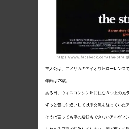
https://www.facebook.com/The-Straig
主人公は、アメリカのアイオワ州ローレンス
年齢は73歳。
ある日、ウィスコンシン州に住む３つ上の兄
ずっと昔に仲違いして以来交流を経っていた
そうは言っても車の運転もできないアルヴィ
しかも先日家で転倒してしまい、腰が悪くて