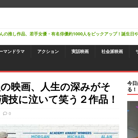
んの推し作品、若手女優・有名俳優約1000人をピックアップ！誕生日
ーマンドラマ
アクション
実話映画
社会派映画
援の映画、人生の深みがそ
今日
る！
演技に泣いて笑う２作品！
0