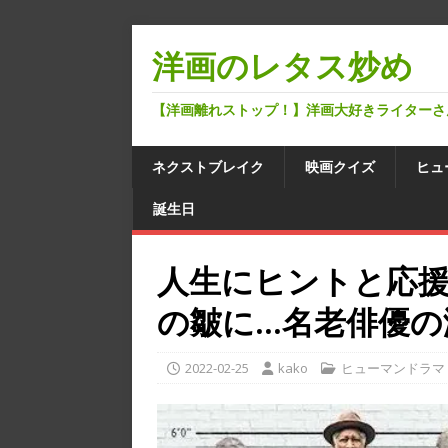
洋画のレタス炒め
【洋画離れストップ！】洋画大好きライターさ
ネクストブレイク
映画クイズ
ヒュ
誕生日
人生にヒントと応
の皺に…名老俳優の
2022-02-25
kako
ヒューマンドラマ