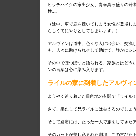
ヒッチハイクの家出少女、青春真っ盛りの若
性…。
（途中、車で鹿を轢いてしまう女性が登場し
らしくてにやりとしてしまいます。）
アルヴィンは道中、色々な人に出会い、交流
も、人々に助けられそして助けて、静かにシ
その中でぽつぽつと語られる、家族とはどう
ンの言葉は心に染み入ります。
ライルの家に到着したアルヴィ
ようやく辿り着いた目的地の玄関で「ライル
さて、果たして兄ライルには会えるのでしょ
そして路肩には、たった一人で旅をしてきた
そのカットが差し込まれた刹那、この古びた