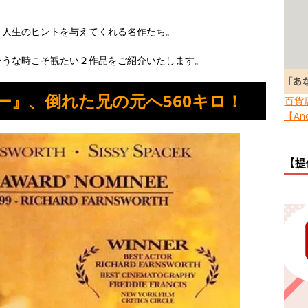
、人生のヒントを与えてくれる名作たち。
そうな時こそ観たい２作品をご紹介いたします。
ー』、倒れた兄の元へ560キロ！
百貨
【Ano
【提