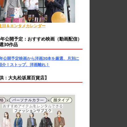
生日＆エンタメカレンダー
26年公開予定：おすすめ映画（動画配信）
選30作品
26年公開予定映画から洋画30本を厳選、月別に
紹介！ストップ、洋画離れ！
供：大丸松坂屋百貨店】