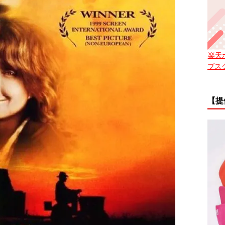
楽天
ブス
【提