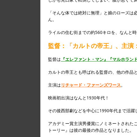
「そんな体では絶対に無理」と娘のローズは
ん。
ライルの住む街までの約560キロを、なんと
監督：「カルトの帝王」、主演
監督は
『エレファント・マン』
『マルホラン
カルトの帝王とも呼ばれる監督の、他の作品
主演は
リチャード・ファーンズワース
。
映画初出演はなんと1930年代！
その後西部劇などを中心に1990年代まで活躍
アカデミー賞主演男優賞にノミネートされたこ
トーリー』は彼の最後の作品となりました。