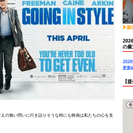
▶誕
20
の厳
20
更新
【提
答えの無い問いに行き詰りそうな時にも映画は私たちの心を支