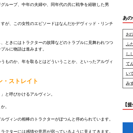
者グループ、中年の夫婦や、同年代の共に戦争を経験した男
あの
ますが、この女性のエピソードはなんだかデヴィッド・リンチ
お
し、ときにはトラクターの故障などのトラブルに見舞われつつ
ふ
ンプルに物語は進みます。
し
いうものか、年を取るとはどういうことか、といったアルヴィ
て
い
ン・ストレイト
み
！」と呼びかけるアルヴィン。
【提
うか。
アルヴィンの相棒のトラクターがぽつんと停められています。
トラクターには感情や意思が宿っているように見えてきます。