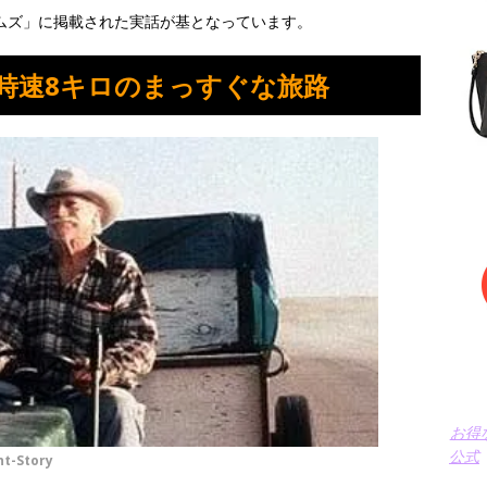
イムズ」に掲載された実話が基となっています。
時速8キロのまっすぐな旅路
お得
公式
ht-Story