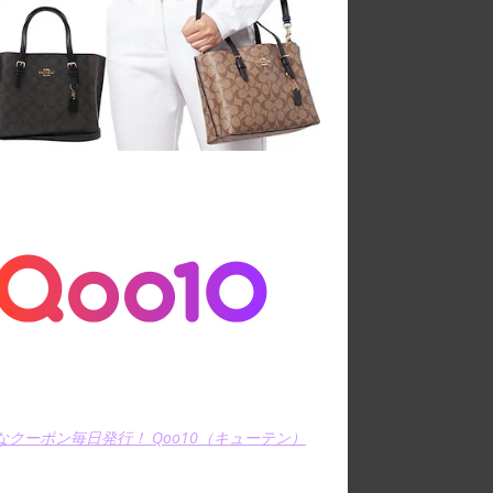
なクーポン毎日発行！ Qoo10（キューテン）