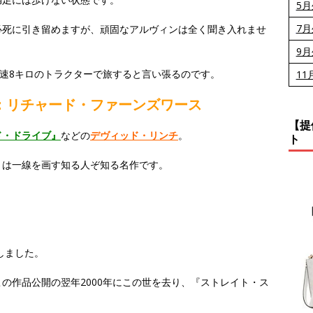
5
7
必死に引き留めますが、頑固なアルヴィンは全く聞き入れませ
9
時速8キロのトラクターで旅すると言い張るのです。
11
：リチャード・ファーンズワース
【提
ド・ドライブ』
などの
デヴィッド・リンチ
。
ト
とは一線を画す知る人ぞ知る名作です。
しました。
の作品公開の翌年2000年にこの世を去り、『ストレイト・ス