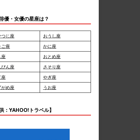
俳優・女優の星座は？
ひつじ座
おうし座
たご座
かに座
し座
おとめ座
んびん座
さそり座
て座
やぎ座
ずがめ座
うお座
供：YAHOO!トラベル】