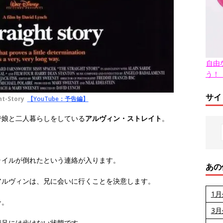
自由
う！
サイ
ht-Story
【YouTube：予告編】
で娘と二人暮らしをしている
アルヴィン・ストレイト
。
ライルが倒れたという連絡が入ります。
あの
アルヴィンは、兄に会いに行くことを決意します。
1
ン。
3
満足には歩けない状態です。