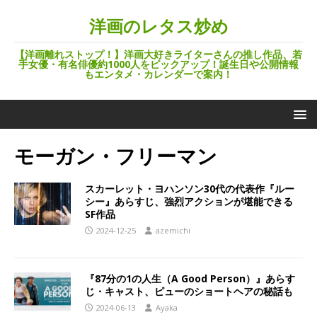
洋画のレタス炒め
【洋画離れストップ！】洋画大好きライターさんの推し作品、若
手女優・有名俳優約1000人をピックアップ！誕生日や公開情報
もエンタメ・カレンダーで案内！
モーガン・フリーマン
スカーレット・ヨハンソン30代の代表作『ルー
シー』あらすじ、強烈アクションが堪能できる
SF作品
2024-12-25
azemichi
『87分の1の人生（A Good Person）』あらす
じ・キャスト、ピューのショートヘアの秘話も
2024-06-13
Ayaka