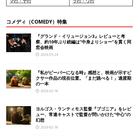
マ行・ヤ行
ラ行・ワ行
コメディ（COMEDY）特集
『グランド・イリュージョン3』レビューと考
察、約10年ぶり続編は“中身よりショー”を貫く同
窓会映画
2026-05-24
『私がビーバーになる時』感想と、映画が示すピ
クサー作品の現在位置。「まだ跳べる！」過渡期
の一本
2026-03-18
ヨルゴス・ランティモス監督『ブゴニア』をレビ
ュー、常連キャストで監督が問いかけた“中心”の
幻想
2026-02-18