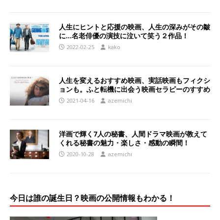
人生にヒントと応援の映画、人生の深みがその皺
に…名老俳優の演技に泣いて笑う２作品！
2022-02-25
kako
人生を変えるおすすめ映画、実話映画もフィクシ
ョンも。ふと転機に出会う映画セラピーのすすめ
2021-04-16
azemichi
洋画で輝く7人の秘書、人間ドラマ映画が教えて
くれる秘書の魅力・楽しさ・感動の瞬間！
2020-10-28
azemichi
今日は誰の誕生日？映画の公開情報もわかる！