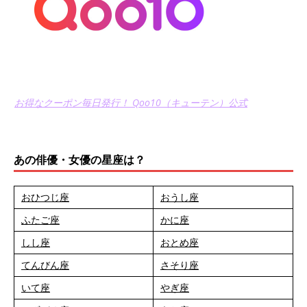
お得なクーポン毎日発行！ Qoo10（キューテン）公式
あの俳優・女優の星座は？
おひつじ座
おうし座
ふたご座
かに座
しし座
おとめ座
てんびん座
さそり座
いて座
やぎ座