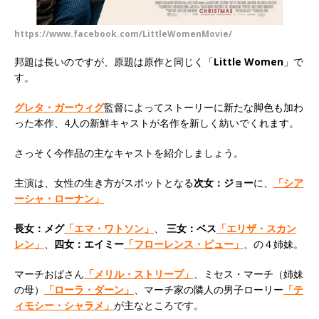
https://www.facebook.com/LittleWomenMovie/
邦題は長いのですが、原題は原作と同じく「
Little Women
」で
す。
グレタ・ガーウィグ
監督によってストーリーに新たな脚色も加わ
った本作、4人の新鮮キャストが名作を新しく紡いでくれます。
さっそく今作品の主なキャストを紹介しましょう。
主演は、女性の生き方がスポットとなる
次女：ジョー
に、
「シア
ーシャ・ローナン」
長女：メグ
「エマ・ワトソン」
、
三女：ベス
「エリザ・スカン
レン」
、
四女：エイミー
「フローレンス・ピュー」
、の４姉妹。
マーチおばさん
「メリル・ストリープ」
、ミセス・マーチ（姉妹
の母）
「ローラ・ダーン」
、マーチ家の隣人の男子ローリー
「テ
ィモシー・シャラメ」
が主なところです。