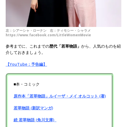
左：シアーシャ・ローナン 右：ティモシー・シャラメ
https://www.facebook.com/LittleWomenMovie
参考までに、これまでの
歴代「若草物語」
から、人気のものを紹
介しておきましょう。
【YouTube：予告編】
■本・コミック
原作本「若草物語」ルイーザ・メイ オルコット (著)
若草物語 (新訳マンガ)
続 若草物語 (角川文庫)