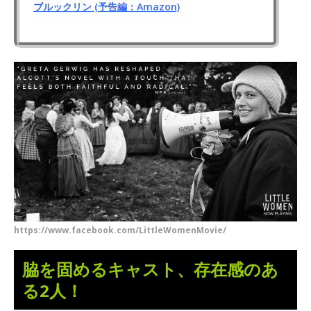
ブルックリン (予告編：Amazon)
https://www.facebook.com/LittleWomenMovie/
脇を固めるキャスト、存在感のあ
る2人！