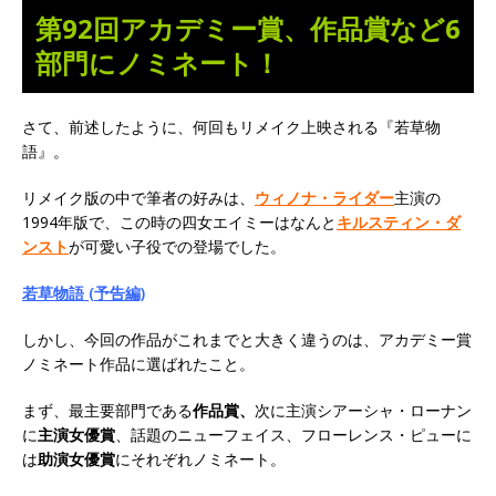
第92回アカデミー賞、作品賞など6
部門にノミネート！
さて、前述したように、何回もリメイク上映される『若草物
語』。
リメイク版の中で筆者の好みは、
ウィノナ・ライダー
主演の
1994年版で、この時の四女エイミーはなんと
キルスティン・ダ
ンスト
が可愛い子役での登場でした。
若草物語 (予告編)
しかし、今回の作品がこれまでと大きく違うのは、アカデミー賞
ノミネート作品に選ばれたこと。
まず、最主要部門である
作品賞、
次に主演シアーシャ・ローナン
に
主演女優賞
、話題のニューフェイス、フローレンス・ピューに
は
助演女優賞
にそれぞれノミネート。