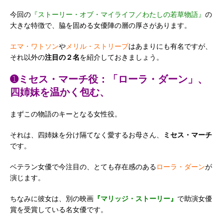
今回の
『ストーリー・オブ・マイライフ／わたしの若草物語』
の
大きな特徴で、脇を固める女優陣の層の厚さがあります。
エマ・ワトソン
や
メリル・ストリープ
はあまりにも有名ですが、
それ以外の
注目の２名
を紹介しておきましょう。
➊ミセス・マーチ役：「ローラ・ダーン」、
四姉妹を温かく包む、
まずこの物語のキーとなる女性役。
それは、四姉妹を分け隔てなく愛するお母さん、
ミセス・マーチ
です。
ベテラン女優で今注目の、とても存在感のある
ローラ・ダーン
が
演じます。
ちなみに彼女は、別の映画
『マリッジ・ストーリー』
で助演女優
賞を受賞している名女優です。