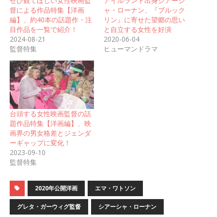
ぜひ観てほしい女性映画監
アイルランド出身シアーシ
督による作品特集【洋画
ャ・ローナン、『ブルック
編】、約40本の話題作・注
リン』に寄せた望郷の思い
目作品を一覧で紹介！
と自立する女性を好演
2024-08-21
2020-06-04
監督特集
ヒューマンドラマ
台頭する女性映画監督の話
題作品特集【洋画編】、映
画界の男女格差とジェンダ
ーギャップに変化！
2023-09-10
監督特集
2020年公開洋画
エマ・ワトソン
グレタ・ガーウィグ監督
シアーシャ・ローナン