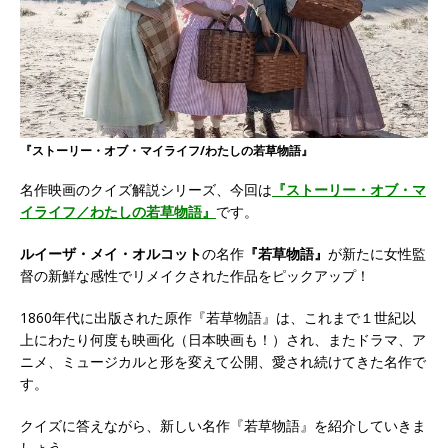
『ストーリー・オブ・マイライフ/わたしの若草物語』
名作映画のクイズ解説シリーズ、今回は
『ストーリー・オブ・マ
イライフ／わたしの若草物語』
です。
ルイーザ・メイ・オルコット
の名作
『若草物語』
が新たに女性監
督の新鮮な感性でリメイク
された作品をピックアップ！
1860年代に出版された原作『若草物語』は、これまで１世紀以
上にわたり何度も映画化（日本映画も！）され、またドラマ、ア
ニメ、ミュージカルと形を変えて公開、愛され続けてきた名作で
す。
クイズに答えながら、新しい名作『若草物語』を紹介していきま
しょう。