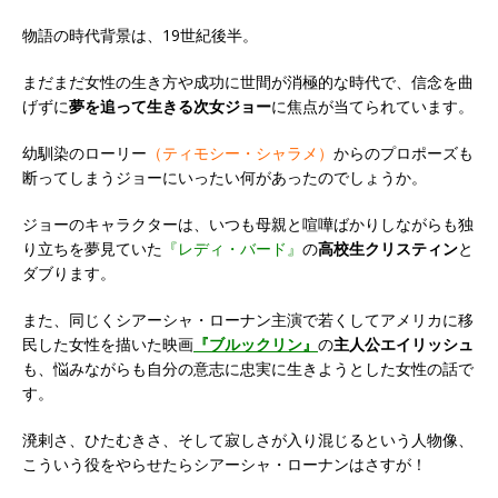
物語の時代背景は、19世紀後半。
まだまだ女性の生き方や成功に世間が消極的な時代で、信念を曲
げずに
夢を追って生きる次女ジョー
に焦点が当てられています。
幼馴染のローリー
（ティモシー・シャラメ）
からのプロポーズも
断ってしまうジョーにいったい何があったのでしょうか。
ジョーのキャラクターは、いつも母親と喧嘩ばかりしながらも独
り立ちを夢見ていた
『レディ・バード』
の
高校生クリスティン
と
ダブります。
また、同じくシアーシャ・ローナン主演で若くしてアメリカに移
民した女性を描いた映画
『ブルックリン』
の
主人公エイリッシュ
も、悩みながらも自分の意志に忠実に生きようとした女性の話で
す。
溌剌さ、ひたむきさ、そして寂しさが入り混じるという人物像、
こういう役をやらせたらシアーシャ・ローナンはさすが！