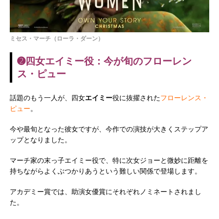
ミセス・マーチ（ローラ・ダーン）
➋四女
エイミー
役：今が旬のフローレン
ス・ピュー
話題のもう一人が、四女
エイミー
役に抜擢された
フローレンス・
ピュー
。
今や最旬となった彼女ですが、今作での演技が大きくステップア
ップとなりました。
マーチ家の末っ子エイミー役で、特に次女ジョーと微妙に距離を
持ちながらよくぶつかりあうという難しい関係で登場します。
アカデミー賞では、助演女優賞にそれぞれノミネートされまし
た。