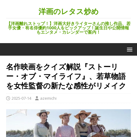
洋画のレタス炒め
【洋画離れストップ！】洋画大好きライターさんの推し作品、若
手女優・有名俳優約1000人をピックアップ！誕生日や公開情報
もエンタメ・カレンダーで案内！
名作映画をクイズ解説『ストーリ
ー・オブ・マイライフ』、若草物語
を女性監督の新たな感性がリメイク
2025-07-14
azemichi