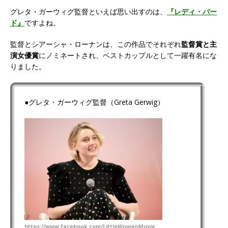
グレタ・ガーウィグ監督といえば思い出すのは、
『レディ・バー
ド』
ですよね。
監督とシアーシャ・ローナンは、この作品でそれぞれ
監督賞と主
演女優賞
にノミネートされ、ベストカップルとして一躍有名にな
りました。
●グレタ・ガーウィグ監督（Greta Gerwig）
https://www.facebook.com/LittleWomenMovie