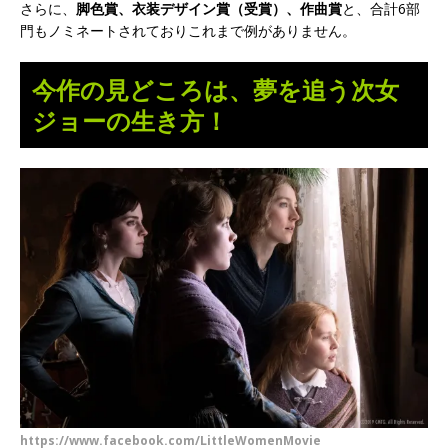
さらに、
脚色賞、衣装デザイン賞（受賞）、作曲賞
と、合計6部
門もノミネートされておりこれまで例がありません。
今作の見どころは、夢を追う次女
ジョーの生き方！
https://www.facebook.com/LittleWomenMovie