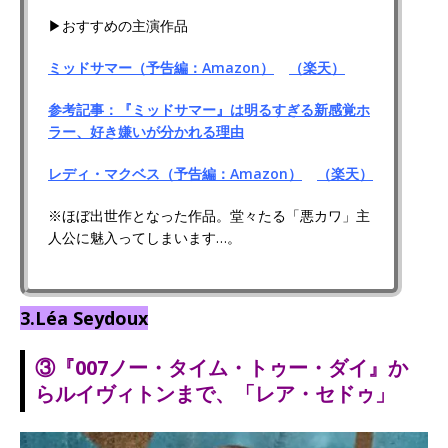
▶おすすめの主演作品
ミッドサマー（予告編：Amazon）
（楽天）
参考記事：『ミッドサマー』は明るすぎる新感覚ホ
ラー、好き嫌いが分かれる理由
レディ・マクベス（予告編：Amazon）
（楽天）
※ほぼ出世作となった作品。堂々たる「悪カワ」主
人公に魅入ってしまいます…。
3.Léa Seydoux
③『007ノー・タイム・トゥー・ダイ』か
らルイヴィトンまで、「レア・セドゥ」