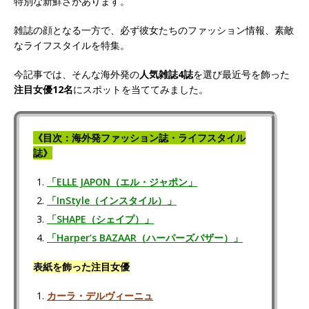
特別な新鮮さがあります。
雑誌の顔となる一方で、必ず彼女たちのファッション情報、素敵
なライフスタイルを特集。
今記事では、そんな海外発の
人気雑誌4誌
を選び最近号を飾った
注目女優12名
にスポットを当ててみました。
《目次：海外発ファッション誌・ライフスタイル
誌》
「ELLE JAPON（エル・ジャポン」
「InStyle（インスタイル）」
「SHAPE（シェイプ）」
「Harper’s BAZAAR（ハーパーズバザー）」
表紙を飾った注目女優
カーラ・デルヴィーニュ