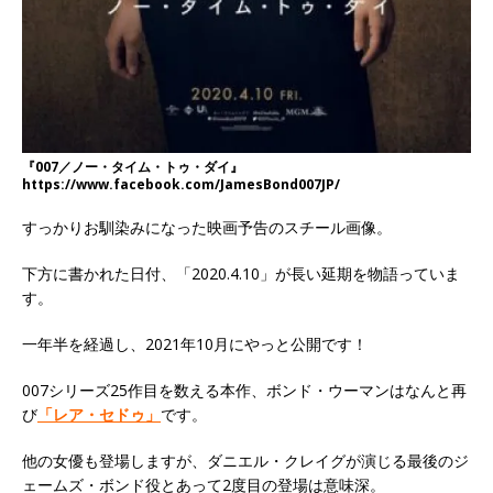
『007／ノー・タイム・トゥ・ダイ』
https://www.facebook.com/JamesBond007JP/
すっかりお馴染みになった映画予告のスチール画像。
下方に書かれた日付、「2020.4.10」が長い延期を物語っていま
す。
一年半を経過し、2021年10月にやっと公開です！
007シリーズ25作目を数える本作、ボンド・ウーマンはなんと再
び
「レア・セドゥ」
です。
他の女優も登場しますが、ダニエル・クレイグが演じる最後のジ
ェームズ・ボンド役とあって2度目の登場は意味深。