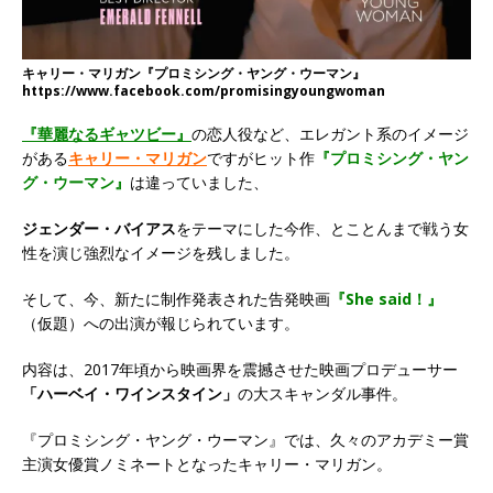
キャリー・マリガン『プロミシング・ヤング・ウーマン』
https://www.facebook.com/promisingyoungwoman
『華麗なるギャツビー』
の恋人役など、エレガント系のイメージ
がある
キャリー・マリガン
ですがヒット作
『プロミシング・ヤン
グ・ウーマン』
は違っていました、
ジェンダー・バイアス
をテーマにした今作、とことんまで戦う女
性を演じ強烈なイメージを残しました。
そして、今、新たに制作発表された告発映画
『She said！』
（仮題）への出演が報じられています。
内容は、2017年頃から映画界を震撼させた映画プロデューサー
「ハーベイ・ワインスタイン」
の大スキャンダル事件。
『プロミシング・ヤング・ウーマン』では、久々のアカデミー賞
主演女優賞ノミネートとなったキャリー・マリガン。