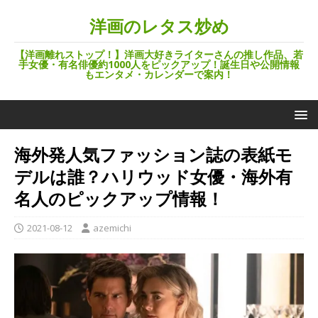
洋画のレタス炒め
【洋画離れストップ！】洋画大好きライターさんの推し作品、若
手女優・有名俳優約1000人をピックアップ！誕生日や公開情報
もエンタメ・カレンダーで案内！
海外発人気ファッション誌の表紙モ
デルは誰？ハリウッド女優・海外有
名人のピックアップ情報！
2021-08-12
azemichi