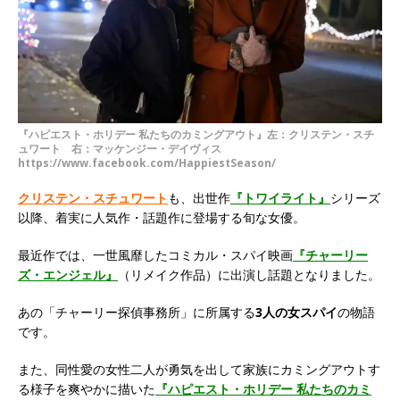
『ハピエスト・ホリデー 私たちのカミングアウト』左：クリステン・スチ
ュワート 右：マッケンジー・デイヴィス
https://www.facebook.com/HappiestSeason/
クリステン・スチュワート
も、出世作
『
トワイライト』
シリーズ
以降、着実に人気作・話題作に登場する旬な女優。
最近作では、一世風靡したコミカル・スパイ映画
『チャーリー
ズ・エンジェル』
（リメイク作品）に出演し話題となりました。
あの「チャーリー探偵事務所」に所属する
3人の女スパイ
の物語
です。
また、同性愛の女性二人が勇気を出して家族にカミングアウトす
る様子を爽やかに描いた
『ハピエスト・ホリデー 私たちのカミ