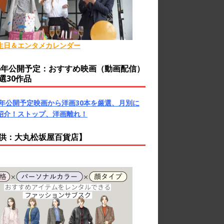
生日＆エンタメカレンダー
26年公開予定：おすすめ映画（動画配信）
選30作品
26年公開予定映画から洋画30本を厳選、月別に
紹介！ストップ、洋画離れ！
供：大丸松坂屋百貨店】