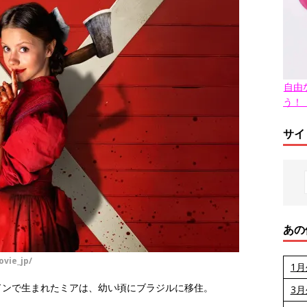
自由
う！
サイ
あの
vie_jp/
1
ドンで生まれたミアは、幼い頃にブラジルに移住。
3