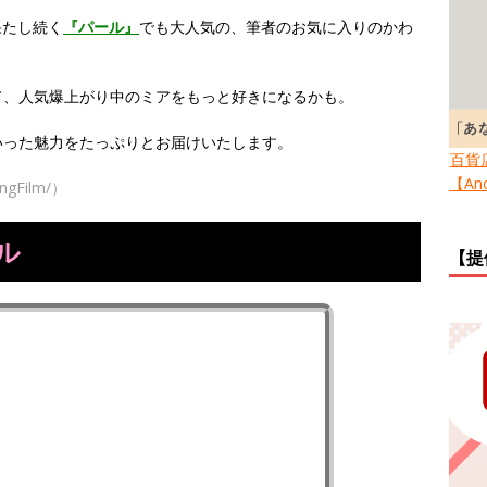
果たし続く
『パール』
でも大人気の、筆者のお気に入りのかわ
て、人気爆上がり中のミアをもっと好きになるかも。
いった魅力をたっぷりとお届けいたします。
百貨
【Ano
ngFilm/）
ル
【提