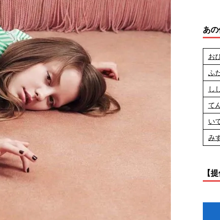
あの
お
ふ
し
て
い
み
【提