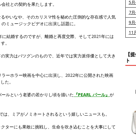
5
ル会社との契約を果たします。
7
なるやいなや、そのカリスマ性を秘めた圧倒的な存在感で人気
9
d Love」のミュージックビデオに出演し話題に。
11
6年に結婚するのですが、離婚と再度交際、そして2021年には
ます。
【提
ての実力はバツグンのもので、近年では実力派俳優として大き
ト
リラーホラー映画を中心に出演し、2022年に公開された映画
ました。
たパールという老婆の若かりし頃を描いた
『PEARL パール』
が
では、ミアがノミネートされるという嬉しいニュースも。
ラクターにも果敢に挑戦し、生命を吹き込むことを大事にして