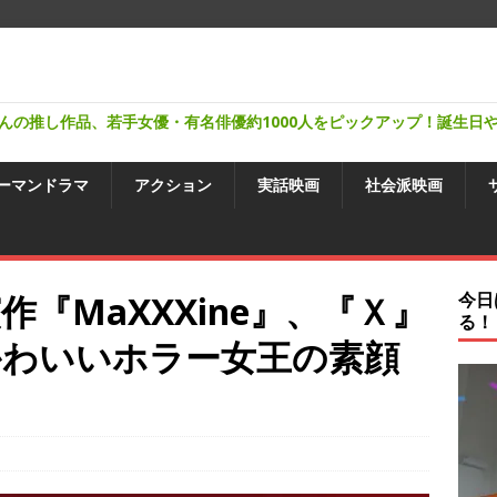
んの推し作品、若手女優・有名俳優約1000人をピックアップ！誕生日
ーマンドラマ
アクション
実話映画
社会派映画
『MaXXXine』、『Ｘ』
今日
る！
かわいいホラー女王の素顔