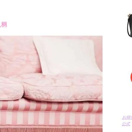
人柄
お得
公式