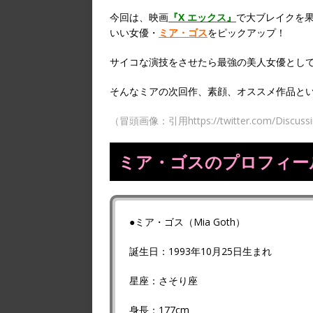
今回は、映画
『X エックス』
で大ブレイクを
いい女優・
ミア・ゴス
をピックアップ！
サイコな演技をさせたら最強の美人女優とし
そんなミアの次回作、素顔、オススメ作品と
（冒頭画像：引用https://twitter.com/Discussi
ミア・ゴスのプロフィー
●ミア・ゴス（Mia Goth）
誕生日：1993年10月25日生まれ
星座：さそり座
身長：177cm