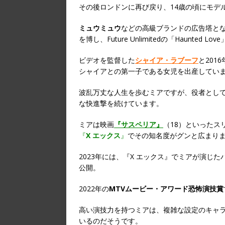
その後ロンドンに再び戻り、14歳の頃にモデ
ミュウミュウ
などの高級ブランドの広告塔と
を博し、Future Unlimitedの「Haunte
ビデオを監督した
シャイア・ラブーフ
と201
シャイアとの第一子である女児を出産してい
波乱万丈な人生を歩むミアですが、役者とし
な快進撃を続けています。
ミアは映画
『サスペリア』
（18）といったス
『
X エックス
』
でその知名度がグンと広まり
2023年には、『X エックス』でミアが演じ
公開。
2022年の
MTVムービー・アワード恐怖演技賞
高い演技力を持つミアは、複雑な設定のキャ
いるのだそうです。