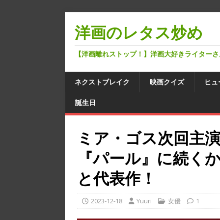
洋画のレタス炒め
【洋画離れストップ！】洋画大好きライターさ
ネクストブレイク
映画クイズ
ヒュ
誕生日
ミア・ゴス次回主演作
『パール』に続く
と代表作！
2023-12-18
Yuuri
女優
1