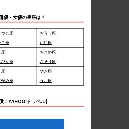
俳優・女優の星座は？
ひつじ座
おうし座
たご座
かに座
し座
おとめ座
んびん座
さそり座
て座
やぎ座
ずがめ座
うお座
供：YAHOO!トラベル】