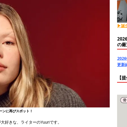
▶誕
20
の厳
20
更新
【提
ーンに再びスポット！
好きな、ライターのYuuriです。