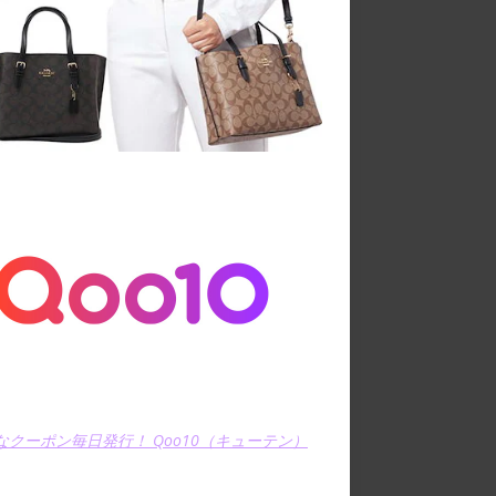
なクーポン毎日発行！ Qoo10（キューテン）