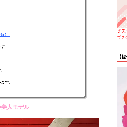
楽天
情報）
ブス
たす！
【提
す。
います。
つ美人モデル