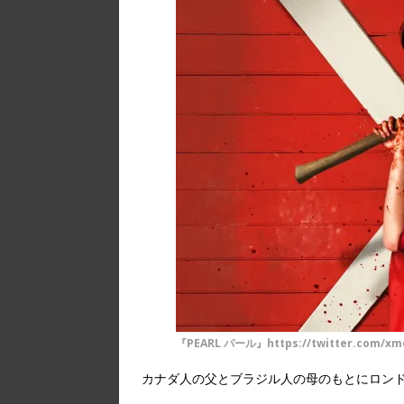
『PEARL パール』https://twitter.com/xmo
カナダ人の父とブラジル人の母のもとにロン